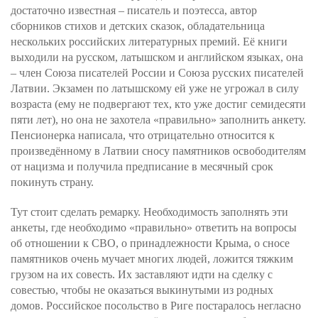
достаточно известная – писатель и поэтесса, автор
сборников стихов и детских сказок, обладательница
нескольких российских литературных премий. Её книги
выходили на русском, латышском и английском языках, она
– член Союза писателей России и Союза русских писателей
Латвии. Экзамен по латышскому ей уже не угрожал в силу
возраста (ему не подвергают тех, кто уже достиг семидесяти
пяти лет), но она не захотела «правильно» заполнить анкету.
Пенсионерка написала, что отрицательно относится к
произведённому в Латвии сносу памятников освободителям
от нацизма и получила предписание в месячный срок
покинуть страну.
Тут стоит сделать ремарку. Необходимость заполнять эти
анкеты, где необходимо «правильно» ответить на вопросы
об отношении к СВО, о принадлежности Крыма, о сносе
памятников очень мучает многих людей, ложится тяжким
грузом на их совесть. Их заставляют идти на сделку с
совестью, чтобы не оказаться выкинутыми из родных
домов. Российское посольство в Риге постаралось негласно