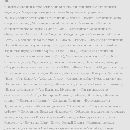
18+
* Экстремистские и террористические организации, запрещенные в Российской
Федерации: Международное религиозное объединение «Нурджулар»,
Международное религиозное объединение «Таблиги Джамаат», меджлис крымско-
татарского народа, Международное общественное объединение «Национал-
социалистическое общество» («НСО», «НС»), Международное религиозное
объединение «Ат-Такфир Валь-Хиджра», Международное объединение «Кровь и
Честь» («Blood and Honour/Combat18», «B&H», «BandH»), Украинская организация
«Правый сектор», Украинская организация «Украинская национальная ассамблея –
Украинская народная самооборона» (УНА - УНСО), Украинская организация
«Украинская повстанческая армия» (УПА), Украинская организация «Тризуб им.
Степана Бандеры», Украинская организация «Братство», Полк «Азов», «Айдар»,
Общероссийская политическая партия «ВОЛЯ», «Высший военный Маджлисуль Шура
Объединенных сил моджахедов Кавказа», «Конгресс народов Ичкерии и Дагестана»,
«База» («Аль-Каида»), «Асбат аль-Ансар», «Священная война» («Аль-Джихад» или
«Египетский исламский джихад»), «Исламская группа» («Аль-Гамаа аль-Исламия»),
«Братья-мусульмане» («Аль-Ихван аль-Муслимун»), «Партия исламского
освобождения» («Хизб ут-Тахрир аль-Ислами»), «Лашкар-И-Тайба», «Исламская
группа» («Джамаат-и-Ислами»), «Движение Талибан», «Исламская партия
Туркестана» (бывшее «Исламское движение Узбекистана»), «Общество социальных
реформ» («Джамият аль-Ислах аль-Иджтимаи»), «Общество возрождения исламского
наследия» («Джамият Ихья ат-Тураз аль-Ислами»), «Дом двух святых» («Аль-
Харамейн»), «Джунд аш-Шам» (Войско Великой Сирии), «Исламский джихад –
Джамаат моджахедов», «Аль-Каида в странах исламского Магриба», «Имарат