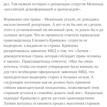
дел. Там назвали историю о депортации супругов Межиньш
«российской дезинформацией и пропагандой».
Формально они правы – Межиньши уехали, не дожидаясь
насильственной депортации. А вот если бы они не сделали
этого в установленный им месячный срок, то дошло бы и до
силовых методов. Что не преминула отметить юрмальская
правозащитница Елизавета Кривцова: супругов не
выдворили, а выдавили из страны. Кривцова
раскритиковала заявление МИД о том, что «Латвия –
демократическая страна, которая соблюдает права человека
и законы». Правозащитница отметила: «Мне бы очень
хотелось, чтобы последнее утверждение было верным, но
для того необходимо официальное заявление МВД, что
принудительно выдворять старых и больных нельзя. А
следующим логичным шагом должно быть принятие
сеймом законодательной инициативы, позволяющей этим
старикам остаться и спокойно дожить свой век». Напрасные
надежды! Кривцова и другие русские правозащитники
Латвии пытались остановить процесс выселения стариков