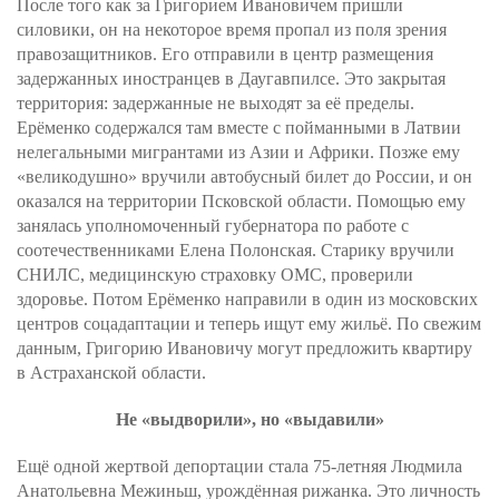
После того как за Григорием Ивановичем пришли
силовики, он на некоторое время пропал из поля зрения
правозащитников. Его отправили в центр размещения
задержанных иностранцев в Даугавпилсе. Это закрытая
территория: задержанные не выходят за её пределы.
Ерёменко содержался там вместе с пойманными в Латвии
нелегальными мигрантами из Азии и Африки. Позже ему
«великодушно» вручили автобусный билет до России, и он
оказался на территории Псковской области. Помощью ему
занялась уполномоченный губернатора по работе с
соотечественниками Елена Полонская. Старику вручили
СНИЛС, медицинскую страховку ОМС, проверили
здоровье. Потом Ерёменко направили в один из московских
центров соцадаптации и теперь ищут ему жильё. По свежим
данным, Григорию Ивановичу могут предложить квартиру
в Астраханской области.
Не «выдворили», но «выдавили»
Ещё одной жертвой депортации стала 75-летняя Людмила
Анатольевна Межиньш, урождённая рижанка. Это личность