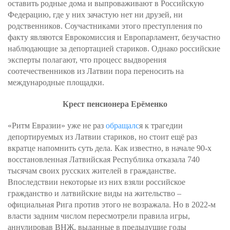
оставить родные дома и выпроваживают в Российскую
Федерацию, где у них зачастую нет ни друзей, ни
родственников. Соучастниками этого преступления по
факту являются Еврокомиссия и Европарламент, безучастно
наблюдающие за депортацией стариков. Однако российские
эксперты полагают, что процесс выдворения
соотечественников из Латвии пора переносить на
международные площадки.
Крест пенсионера Ерёменко
«Ритм Евразии» уже не раз
обращалс
я к трагедии
депортируемых из Латвии стариков, но стоит ещё раз
вкратце напомнить суть дела. Как известно, в начале 90-х
восстановленная Латвийская Республика отказала 740
тысячам своих русских жителей в гражданстве.
Впоследствии некоторые из них взяли российское
гражданство и латвийские виды на жительство –
официальная Рига против этого не возражала. Но в 2022-м
власти задним числом пересмотрели правила игры,
аннулировав ВНЖ, выданные в предыдущие годы