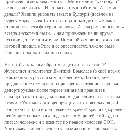
приезжавшими к нам лечиться. Многие дети "хватанули":
от всего лечились... И вот мы с ними работали. А что мы
делали? Ходили рисовать закат: в Булдури (посёлок на
берегу моря. –
Авт
.) этот санаторий находится... Зимой
строили из снега фигурки на пляже. А вечером танцевали –
всегда дискотеки были. К нам приезжали наши друзья –
русские детские писатели». Пожилой женщине, вся жизнь
которой прошла в Риге и её окрестностях, тяжело было,
конечно, покидать родной город…
Но как быть, каким образом защитить этих людей?
Журналист и политолог Дмитрий Ермолаев (в своё время
работавший в российском посольстве в Латвии) внёс
предложение: немедленно проверять состояние здоровья
депортируемых после пересечения ими границы и
фиксировать тот вред, который выдворение нанесло этим
людям. «Учитывая, что депортация этих пожилых людей
явно наносит (это видно даже без врачей) вред их здоровью,
необходимо помочь им подать иск в Европейский суд по
правам человека и в комитет по правам человека ООН.
Учитывая, что идёт речь об угрозе жизни и здоровью, то в