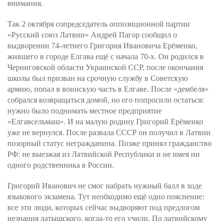
внимания.
Так 2 октября сопредседатель оппозиционной партии
«Русский союз Латвии» Андрей Пагор сообщил о
выдворении 74-летнего Григория Ивановича Ерёменко,
жившего в городе Елгава ещё с начала 70-х. Он родился в
Черниговской области Украинской ССР, после окончания
школы был призван на срочную службу в Советскую
армию, попал в воинскую часть в Елгаве. После «дембеля»
собрался возвращаться домой, но его попросили остаться:
нужно было поднимать местное предприятие
«Елгавсельмаш». И на малую родину Григорий Ерёменко
уже не вернулся. После развала СССР он получил в Латвии
позорный статус негражданина. Позже принял гражданство
РФ: не выезжая из Латвийской Республики и не имея ни
одного родственника в России.
Григорий Иванович не смог набрать нужный балл в ходе
языкового экзамена. Тут необходимо ещё одно пояснение:
все эти люди, которых сейчас выдворяют под предлогом
незнания латышского, когда-то его учили. По латвийскому