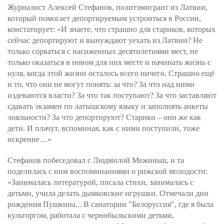
Журналист Алексей Стефанов, политэмигрант из Латвии,
который помогает депортируемым устроиться в России,
констатирует: «И знаете, что страшно для стариков, которых
сейчас депортируют и вынуждают уехать из Латвии? Не
только сорваться с насиженных десятилетиями мест, не
только оказаться в новом для них месте и начинать жизнь с
нуля, когда этой жизни осталось всего ничего. Страшно ещё
и то, что они не могут понять: за что? За что над ними
издеваются власти? За что так поступают? За что заставляют
сдавать экзамен по латышскому языку и заполнять анкеты
лояльности? За что депортируют? Старики – они же как
дети. И плачут, вспоминая, как с ними поступили, тоже
искренне…»
Стефанов побеседовал с Людмилой Межиньш, и та
поделилась с ним воспоминаниями о рижской молодости:
«Занималась литературой, писала стихи, занималась с
детьми, учила делать дымковские игрушки. Отмечали дни
рождения Пушкина... В санатории "Белоруссия", где я была
культоргом, работала с чернобыльскими детьми,