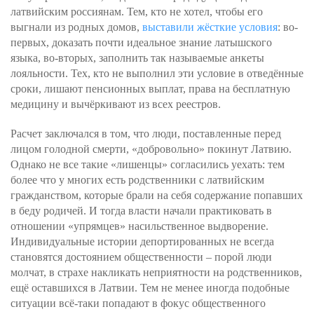
латвийским россиянам. Тем, кто не хотел, чтобы его
выгнали из родных домов,
выставили жёсткие условия
: во-
первых, доказать почти идеальное знание латышского
языка, во-вторых, заполнить так называемые анкеты
лояльности. Тех, кто не выполнил эти условие в отведённые
сроки, лишают пенсионных выплат, права на бесплатную
медицину и вычёркивают из всех реестров.
Расчет заключался в том, что люди, поставленные перед
лицом голодной смерти, «добровольно» покинут Латвию.
Однако не все такие «лишенцы» согласились уехать: тем
более что у многих есть родственники с латвийским
гражданством, которые брали на себя содержание попавших
в беду родичей. И тогда власти начали практиковать в
отношении «упрямцев» насильственное выдворение.
Индивидуальные истории депортированных не всегда
становятся достоянием общественности – порой люди
молчат, в страхе накликать неприятности на родственников,
ещё оставшихся в Латвии. Тем не менее иногда подобные
ситуации всё-таки попадают в фокус общественного