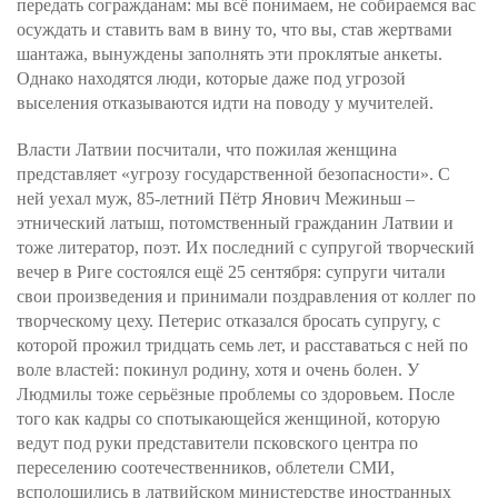
передать согражданам: мы всё понимаем, не собираемся вас
осуждать и ставить вам в вину то, что вы, став жертвами
шантажа, вынуждены заполнять эти проклятые анкеты.
Однако находятся люди, которые даже под угрозой
выселения отказываются идти на поводу у мучителей.
Власти Латвии посчитали, что пожилая женщина
представляет «угрозу государственной безопасности». С
ней уехал муж, 85-летний Пётр Янович Межиньш –
этнический латыш, потомственный гражданин Латвии и
тоже литератор, поэт. Их последний с супругой творческий
вечер в Риге состоялся ещё 25 сентября: супруги читали
свои произведения и принимали поздравления от коллег по
творческому цеху. Петерис отказался бросать супругу, с
которой прожил тридцать семь лет, и расставаться с ней по
воле властей: покинул родину, хотя и очень болен. У
Людмилы тоже серьёзные проблемы со здоровьем. После
того как кадры со спотыкающейся женщиной, которую
ведут под руки представители псковского центра по
переселению соотечественников, облетели СМИ,
всполошились в латвийском министерстве иностранных