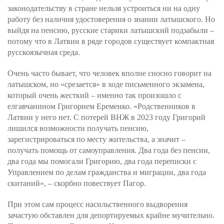
законодательству в стране нельзя устроиться ни на одну
работу без наличия удостоверения о знании латышского. Но
выйдя на пенсию, русские старики латышский подзабыли –
потому что в Латвии в ряде городов существует компактная
русскоязычная среда.
Очень часто бывает, что человек вполне сносно говорит на
латышском, но «срезается» в ходе письменного экзамена,
который очень жесткий – именно так произошло с
елгавчанином Григорием Еременко. «Родственников в
Латвии у него нет. С потерей ВНЖ в 2023 году Григорий
лишился возможности получать пенсию,
зарегистрироваться по месту жительства, а значит –
получать помощь от самоуправления. Два года без пенсии,
два года мы помогали Григорию, два года переписки с
Управлением по делам гражданства и миграции, два года
скитаний», – скорбно повествует Пагор.
При этом сам процесс насильственного выдворения
зачастую обставлен для депортируемых крайне мучительно.