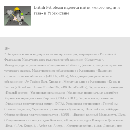
British Petroleum надеется найти «много нефти и
газа» в Узбекистане
18+
* Экстремистские и террористические организации, запрещенные в Российской
Федерации: Международное религиозное объединение «Нурджулар»,
Международное религиозное объединение «Таблиги Джамаат», меджлис крымско-
татарского народа, Международное общественное объединение «Национал-
социалистическое общество» («НСО», «НС»), Международное религиозное
объединение «Ат-Такфир Валь-Хиджра», Международное объединение «Кровь и
Честь» («Blood and Honour/Combat18», «B&H», «BandH»), Украинская организация
«Правый сектор», Украинская организация «Украинская национальная ассамблея –
Украинская народная самооборона» (УНА - УНСО), Украинская организация
«Украинская повстанческая армия» (УПА), Украинская организация «Тризуб им.
Степана Бандеры», Украинская организация «Братство», Полк «Азов», «Айдар»,
Общероссийская политическая партия «ВОЛЯ», «Высший военный Маджлисуль Шура
Объединенных сил моджахедов Кавказа», «Конгресс народов Ичкерии и Дагестана»,
«База» («Аль-Каида»), «Асбат аль-Ансар», «Священная война» («Аль-Джихад» или