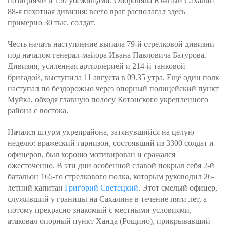
позициями и 150 убежищами. Обороняла Южный Сахалин
88-я пехотная дивизия: всего враг располагал здесь
примерно 30 тыс. солдат.
Честь начать наступление выпала 79-й стрелковой дивизии
под началом генерал-майора Ивана Павловича Батурова.
Дивизия, усиленная артиллерией и 214-й танковой
бригадой, выступила 11 августа в 09.35 утра. Ещё один полк
наступал по бездорожью через опорный полицейский пункт
Муйка, обходя главную полосу Котонского укрепленного
района с востока.
Начался штурм укрепрайона, затянувшийся на целую
неделю: вражеский гарнизон, состоявший из 3300 солдат и
офицеров, был хорошо мотивирован и сражался
ожесточенно. В эти дни особенной славой покрыл себя 2-й
батальон 165-го стрелкового полка, которым руководил 26-
летний капитан
Григорий Светецкий
. Этот смелый офицер,
служивший у границы на Сахалине в течение пяти лет, а
потому прекрасно знакомый с местными условиями,
атаковал опорный пункт Ханда (Рощино), прикрывавший