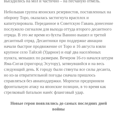
высадились на мол и частично – на песчаную отмель.
Небольшая группа японских резервистов, поставленных на
оборону Торо, оказалась застигнута врасплох и
капитулировала. Переданное в Советскую Гавань донесение
послужило сигналом для выхода оттуда второго десантного
отряда. В это же время из бухты Ванино вышел и третий
десантный отряд. Десантники при поддержке авиации
начали быстрое продвижение от Торо и 16 августа взяли
крупное село Тайхэй (Ударное) и ещё два населённых
пункта, меньших по размерам. Вечером 16-го начался штурм
Яма-Сигая (пригород Эсутору), затянувшийся и на весь
следующий день. К городу были стянуты все силы десанта,
но из-за отвратительной погоды сначала пришлось
справляться без авиаподдержки. Морпехи предприняли
фронтальную атаку на японские позиции, в то время как
стрелковый батальон нанёс фланговый удар.
Новые герои появлялись до самых последних дней
войны