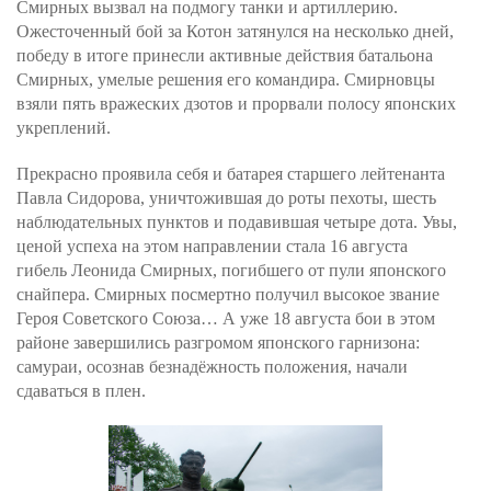
Смирных вызвал на подмогу танки и артиллерию.
Ожесточенный бой за Котон затянулся на несколько дней,
победу в итоге принесли активные действия батальона
Смирных, умелые решения его командира. Смирновцы
взяли пять вражеских дзотов и прорвали полосу японских
укреплений.
Прекрасно проявила себя и батарея старшего лейтенанта
Павла Сидорова, уничтожившая до роты пехоты, шесть
наблюдательных пунктов и подавившая четыре дота. Увы,
ценой успеха на этом направлении стала 16 августа
гибель Леонида Смирных, погибшего от пули японского
снайпера. Смирных посмертно получил высокое звание
Героя Советского Союза… А уже 18 августа бои в этом
районе завершились разгромом японского гарнизона:
самураи, осознав безнадёжность положения, начали
сдаваться в плен.