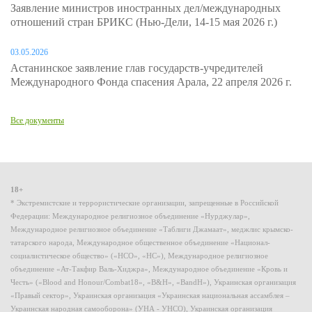
Заявление министров иностранных дел/международных
отношений стран БРИКС (Нью-Дели, 14-15 мая 2026 г.)
03.05.2026
Астанинское заявление глав государств-учредителей
Международного Фонда спасения Арала, 22 апреля 2026 г.
Все документы
18+
* Экстремистские и террористические организации, запрещенные в Российской
Федерации: Международное религиозное объединение «Нурджулар»,
Международное религиозное объединение «Таблиги Джамаат», меджлис крымско-
татарского народа, Международное общественное объединение «Национал-
социалистическое общество» («НСО», «НС»), Международное религиозное
объединение «Ат-Такфир Валь-Хиджра», Международное объединение «Кровь и
Честь» («Blood and Honour/Combat18», «B&H», «BandH»), Украинская организация
«Правый сектор», Украинская организация «Украинская национальная ассамблея –
Украинская народная самооборона» (УНА - УНСО), Украинская организация