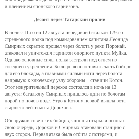
и пленением японского гарнизона.
Десант через Татарский пролив
В ночь с 11-го на 12 августа передовой батальон 179-го
стрелкового полка под командованием капитана Леонида
Смирных скрытно прошел через болота у реки Поронай,
атаковал и уничтожил гарнизон опорного пункта Муйка.
Однако основные силы полка застряли под огнем из
соседнего укрепления. Было решено оставить часть бойцов
для его блокады, а главными силами идти через болота
напрямую к ключевому узлу обороны – станции Котон.
Этот изнурительный переход состоялся в ночь на 13
августа: батальону Смирных пришлось идти по болотам
порой по пояс в воде. Утро к Котону первой вышла рота
старшего лейтенанта Дорохова.
Обнаружив советских бойцов, японцы открыли огонь: в
свою очередь, Дорохов и Смирных атаковали станцию с
двух сторон. Первая атака была отбита с потерями, и