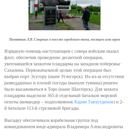
Памятник Л.В. Смирных в поселке городского типа, носящем имя героя
Изрядную помощь наступающим с севера войскам оказал
флот, обеспечив проведение десантной операции,
увенчавшейся захватом плацдарма на западном побережье
Сахалина. Первоначальной целью этой операции был
выбран порт Эсутору (ныне Углегорск). Но из-за отсутствия
разведданных и плохой погоды (выпали туманы) решено
было высаживаться в Торо (ныне Шахтерск). Для захвата
плацдарма выделили 365-й отдельный батальон морской
пехоты (командир – подполковник
Карам Тавхутдинов
) и 2-
й батальон 113-й стрелковой бригады.
Высадку обеспечивала корабельная группа под
командованием вице-адмирала Владимира Александровича