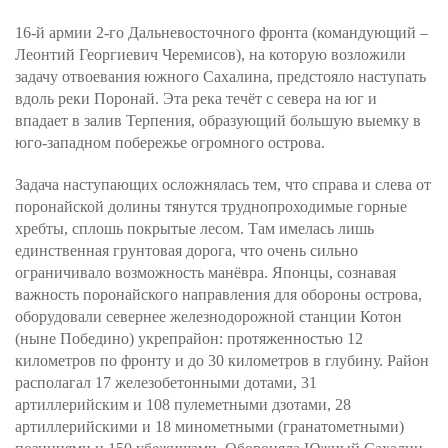
16-й армии 2-го Дальневосточного фронта (командующий –
Леонтий Георгиевич Черемисов), на которую возложили
задачу отвоевания южного Сахалина, предстояло наступать
вдоль реки Поронай. Эта река течёт с севера на юг и
впадает в залив Терпения, образующий большую выемку в
юго-западном побережье огромного острова.
Задача наступающих осложнялась тем, что справа и слева от
поронайской долины тянутся труднопроходимые горные
хребты, сплошь покрытые лесом. Там имелась лишь
единственная грунтовая дорога, что очень сильно
ограничивало возможность манёвра. Японцы, сознавая
важность поронайского направления для обороны острова,
оборудовали севернее железнодорожной станции Котон
(ныне Победино) укрепрайон: протяженностью 12
километров по фронту и до 30 километров в глубину. Район
располагал 17 железобетонными дотами, 31
артиллерийским и 108 пулеметными дзотами, 28
артиллерийскими и 18 минометными (гранатометными)