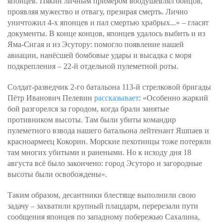
японцев. Пякин личным примером воодушевлял бойцов,
проявляя мужество и отвагу, презирая смерть. Лично
уничтожил 4-х японцев и пал смертью храбрых...» – гласят
документы. В конце концов, японцев удалось выбить и из
Яма-Сигая и из Эсутору: помогло появление нашей
авиации, нанёсшей бомбовые удары и высадка с моря
подкрепления – 22-й отдельной пулеметной роты.
Солдат-разведчик 2-го батальона 113-й стрелковой бригады
Пётр Иванович Пелевин
рассказывает
: «Особенно жаркий
бой разгорелся за городом, когда брали занятые
противником высоты. Там были убиты командир
пулеметного взвода нашего батальона лейтенант Яшпаев и
красноармеец Кокорин. Морские пехотинцы тоже потеряли
там многих убитыми и ранеными. Но к исходу дня 18
августа всё было закончено: город Эсуторо и загородные
высоты были освобождены».
Таким образом, десантники блестяще выполнили свою
задачу – захватили крупный плацдарм, перерезали пути
сообщения японцев по западному побережью Сахалина,