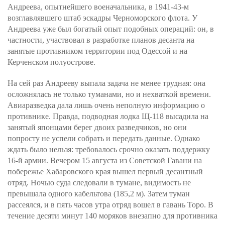
Андреева, опытнейшего военачальника, в 1941-43-м
возглавлявшего штаб эскадры Черноморского флота. У
Андреева уже был богатый опыт подобных операций: он, в
частности, участвовал в разработке планов десанта на
занятые противником территории под Одессой и на
Керченском полуострове.
На сей раз Андрееву выпала задача не менее трудная: она
осложнялась не только туманами, но и нехваткой времени.
Авиаразведка дала лишь очень неполную информацию о
противнике. Правда, подводная лодка Щ-118 высадила на
занятый японцами берег двоих разведчиков, но они
попросту не успели собрать и передать данные. Однако
ждать было нельзя: требовалось срочно оказать поддержку
16-й армии. Вечером 15 августа из Советской Гавани на
побережье Хабаровского края вышел первый десантный
отряд. Ночью суда следовали в тумане, видимость не
превышала одного кабельтова (185,2 м). Затем туман
рассеялся, и в пять часов утра отряд вошел в гавань Торо. В
течение десяти минут 140 моряков внезапно для противника