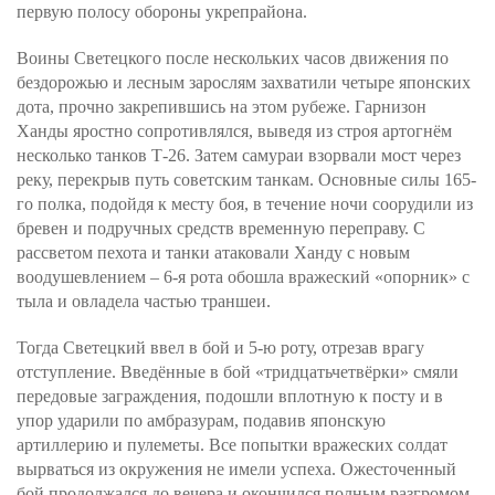
первую полосу обороны укрепрайона.
Воины Светецкого после нескольких часов движения по
бездорожью и лесным зарослям захватили четыре японских
дота, прочно закрепившись на этом рубеже. Гарнизон
Ханды яростно сопротивлялся, выведя из строя артогнём
несколько танков Т-26. Затем самураи взорвали мост через
реку, перекрыв путь советским танкам. Основные силы 165-
го полка, подойдя к месту боя, в течение ночи соорудили из
бревен и подручных средств временную переправу. С
рассветом пехота и танки атаковали Ханду с новым
воодушевлением – 6-я рота обошла вражеский «опорник» с
тыла и овладела частью траншеи.
Тогда Светецкий ввел в бой и 5-ю роту, отрезав врагу
отступление. Введённые в бой «тридцатьчетвёрки» смяли
передовые заграждения, подошли вплотную к посту и в
упор ударили по амбразурам, подавив японскую
артиллерию и пулеметы. Все попытки вражеских солдат
вырваться из окружения не имели успеха. Ожесточенный
бой продолжался до вечера и окончился полным разгромом