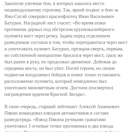
Закипели уличные бои, в которых нашлось место
индивидуальному героизму. Так, яркий подвиг в бою за
Яма-Сигай совершил краснофлотец Иван Васильевич
Батурин. Наградной лист гласит: «Во время атаки
противник держал под обстрелом крупнокалиберного
пулемета мост через речку. Задача перед отделением
разведчиков состояла в том, чтобы переправиться через мост
и уничтожить пулемет. Батурин, презирая смерть, первым,
но собственной инициативе бросился через мост, сразу же
был ранен в руку, но продолжал движение. Добежав до
середины моста, он был убит. Погиб героем, но своим
подвигом воодушевил бойцов и помог точно установить
расположение пулемета, который немедленно был
уничтожен минометным огнем. Достоин (посмертно)
награждения орденом Красной Звезды».
В свою очередь, старший лейтенант Алексей Ананьевич
Пякин командовал взводом автоматчиков в составе
разведотряда. «Взвод Пякина ручными гранатами
уничтожил 3 огневые точки противника и два взвода