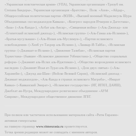
«Украинская повстанческая армия» (УПА), Украинская организация «Тризуб им.
Степана Бандеры», Украинская организация «Братство», Полк «Азов», «Айдар»,
Общероссийская политическая партия «ВОЛЯ», «Высший военный Маджлисуль Шура
Объединенных сил моджахедов Кавказа», «Конгресс народов Ичкерии и Дагестана»,
«База» («Аль-Каида»), «Асбат аль-Ансар», «Священная война» («Аль-Джихад» или
«Египетский исламский джихад»), «Исламская группа» («Аль-Гамаа аль-Исламия»),
«Братья-мусульмане» («Аль-Ихван аль-Муслимун»), «Партия исламского
освобождения» («Хизб ут-Тахрир аль-Ислами»), «Лашкар-И-Тайба», «Исламская
группа» («Джамаат-и-Ислами»), «Движение Талибан», «Исламская партия
Туркестана» (бывшее «Исламское движение Узбекистана»), «Общество социальных
реформ» («Джамият аль-Ислах аль-Иджтимаи»), «Общество возрождения исламского
наследия» («Джамият Ихья ат-Тураз аль-Ислами»), «Дом двух святых» («Аль-
Харамейн»), «Джунд аш-Шам» (Войско Великой Сирии), «Исламский джихад –
Джамаат моджахедов», «Аль-Каида в странах исламского Магриба», «Имарат
Кавказ» («Кавказский Эмират»), «Исламское государство» (ИГ, ИГИЛ, ДАИШ),
Джебхат ан-Нусра, Международное религиозное объединение «АУМ
Синрике», Международное общественное движение ЛГБТ.
При полном или частичном использовании материалов сайта «Ритм Евразии»
активная гиперссылка
на главную страницу
www.ritmeurasia.ru
приветствуется.
Точка зрения редакции может не совпадать с мнением авторов.