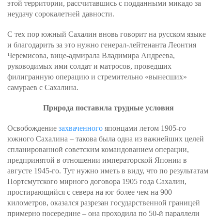
этой территории, рассчитавшись с подданными микадо за
неудачу сорокалетней давности.
С тех пор южный Сахалин вновь говорит на русском языке
и благодарить за это нужно генерал-лейтенанта Леонтия
Черемисова, вице-адмирала Владимира Андреева,
руководимых ими солдат и матросов, проведших
филигранную операцию и стремительно «вынесших»
самураев с Сахалина.
Природа поставила трудные условия
Освобождение
захваченного
японцами летом 1905-го
южного Сахалина – такова была одна из важнейших целей
спланированной советским командованием операции,
предпринятой в отношении императорской Японии в
августе 1945-го. Тут нужно иметь в виду, что по результатам
Портсмутского мирного договора 1905 года Сахалин,
простирающийся с севера на юг более чем на 900
километров, оказался разрезан государственной границей
примерно посередине – она проходила по 50-й параллели