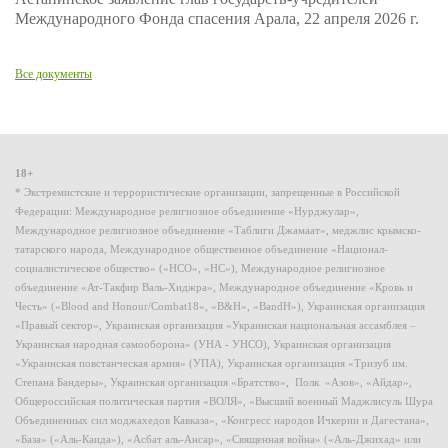
Международного Фонда спасения Арала, 22 апреля 2026 г.
Все документы
18+
* Экстремистские и террористические организации, запрещенные в Российской
Федерации: Международное религиозное объединение «Нурджулар»,
Международное религиозное объединение «Таблиги Джамаат», меджлис крымско-
татарского народа, Международное общественное объединение «Национал-
социалистическое общество» («НСО», «НС»), Международное религиозное
объединение «Ат-Такфир Валь-Хиджра», Международное объединение «Кровь и
Честь» («Blood and Honour/Combat18», «B&H», «BandH»), Украинская организация
«Правый сектор», Украинская организация «Украинская национальная ассамблея –
Украинская народная самооборона» (УНА - УНСО), Украинская организация
«Украинская повстанческая армия» (УПА), Украинская организация «Тризуб им.
Степана Бандеры», Украинская организация «Братство», Полк «Азов», «Айдар»,
Общероссийская политическая партия «ВОЛЯ», «Высший военный Маджлисуль Шура
Объединенных сил моджахедов Кавказа», «Конгресс народов Ичкерии и Дагестана»,
«База» («Аль-Каида»), «Асбат аль-Ансар», «Священная война» («Аль-Джихад» или