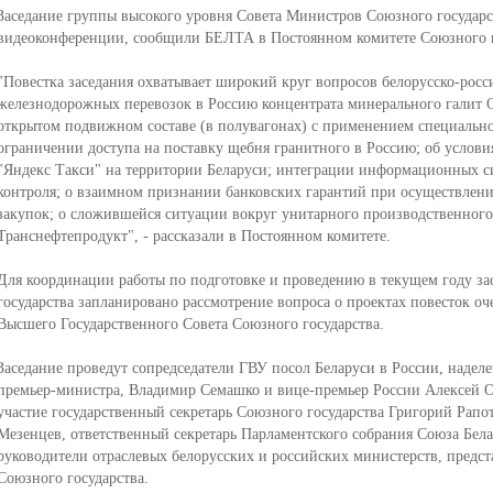
Заседание группы высокого уровня Совета Министров Союзного государст
видеоконференции, сообщили БЕЛТА в Постоянном комитете Союзного г
"Повестка заседания охватывает широкий круг вопросов белорусско-росси
железнодорожных перевозок в Россию концентрата минерального галит 
открытом подвижном составе (в полувагонах) с применением специально
ограничении доступа на поставку щебня гранитного в Россию; об условия
"Яндекс Такси" на территории Беларуси; интеграции информационных с
контроля; о взаимном признании банковских гарантий при осуществлен
закупок; о сложившейся ситуации вокруг унитарного производственного
Транснефтепродукт", - рассказали в Постоянном комитете.
Для координации работы по подготовке и проведению в текущем году з
государства запланировано рассмотрение вопроса о проектах повесток о
Высшего Государственного Совета Союзного государства.
Заседание проведут сопредседатели ГВУ посол Беларуси в России, наде
премьер-министра, Владимир Семашко и вице-премьер России Алексей О
участие государственный секретарь Союзного государства Григорий Рапо
Мезенцев, ответственный секретарь Парламентского собрания Союза Бела
руководители отраслевых белорусских и российских министерств, предст
Союзного государства.