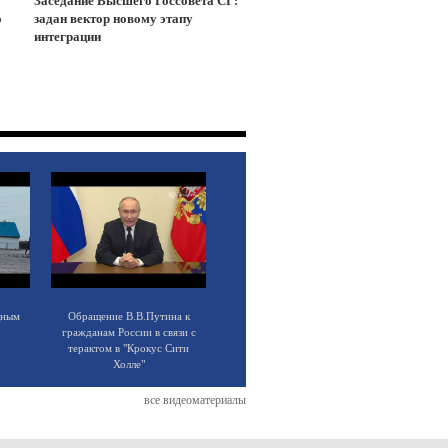
Заседание Высшего Госсовета СГ:
о
задан вектор новому этапу
интеграции
щным
Обращение В.В.Путина к
гражданам России в связи с
терактом в "Крокус Сити
Холле"
все видеоматериалы