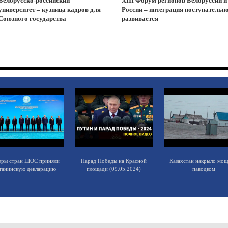
Белорусско-российский
XIII Форум регионов Белоруссии и
университет – кузница кадров для
России – интеграция поступательн
Союзного государства
развивается
еры стран ШОС приняли
Парад Победы на Красной
Казахстан накрыло мо
танинскую декларацию
площади (09.05.2024)
паводком