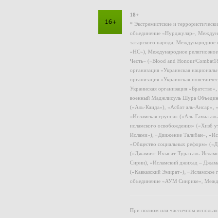
18+
* Экстремистские и террористическ
объединение «Нурджулар», Междуна
татарского народа, Международное 
«НС»), Международное религиозное
Честь» («Blood and Honour/Combat1
организация «Украинская националь
организация «Украинская повстанчес
Украинская организация «Братство»
военный Маджлисуль Шура Объединен
(«Аль-Каида»), «Асбат аль-Ансар»,
«Исламская группа» («Аль-Гамаа ал
исламского освобождения» («Хизб у
Ислами»), «Движение Талибан», «Ис
«Общество социальных реформ» («Дж
(«Джамият Ихья ат-Тураз аль-Ислам
Сирии), «Исламский джихад – Джама
(«Кавказский Эмират»), «Исламское
объединение «АУМ Синрике», Межд
При полном или частичном использов