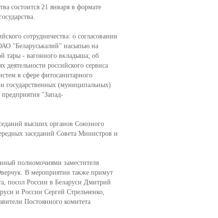
ва состоится 21 января в формате
осударства.
йского сотрудничества: о согласовании
ОАО "Беларуськалий" насыпью на
й тары - вагонного вкладыша; об
х деятельности российского сервиса
истем в сфере фитосанитарного
ии государственных (муниципальных)
 предприятия "Запад-
аседаний высших органов Союзного
чередных заседаний Совета Министров и
ленный полномочиями заместителя
верчук. В мероприятии также примут
та, посол России в Беларуси Дмитрий
руси и России Сергей Стрельченко,
авители Постоянного комитета