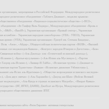
ие организации, запрещенные в Российской Федерации: Международное религиозное
родное религиозное объединение «Таблиги Джамаат», меджлис крымско-
общественное объединение «Национал-социалистическое общество» («НСО»,
 объединение «Ат-Такфир Валь-Хиджра», Международное объединение «Кровь и
8», «B&H», «BandH»), Украинская организация «Правый сектор», Украинская
ная ассамблея – Украинская народная самооборона» (УНА - УНСО), Украинская
кая армия» (УПА), Украинская организация «Тризуб им. Степана Бандеры»,
, Полк «Азов», «Айдар», Общероссийская политическая партия «ВОЛЯ», «Высший
ных сил моджахедов Кавказа», «Конгресс народов Ичкерии и Дагестана», «База»
 «Священная война» («Аль-Джихад» или «Египетский исламский джихад»),
ь-Исламия»), «Братья-мусульмане» («Аль-Ихван аль-Муслимун»), «Партия
т-Тахрир аль-Ислами»), «Лашкар-И-Тайба», «Исламская группа» («Джамаат-и-
ламская партия Туркестана» (бывшее «Исламское движение Узбекистана»),
амият аль-Ислах аль-Иджтимаи»), «Общество возрождения исламского наследия»
и»), «Дом двух святых» («Аль-Харамейн»), «Джунд аш-Шам» (Войско Великой
ат моджахедов», «Аль-Каида в странах исламского Магриба», «Имарат Кавказ»
 государство» (ИГ, ИГИЛ, ДАИШ), Джебхат ан-Нусра, Международное религиозное
ународное общественное движение ЛГБТ.
ании материалов сайта «Ритм Евразии» активная гиперссылка