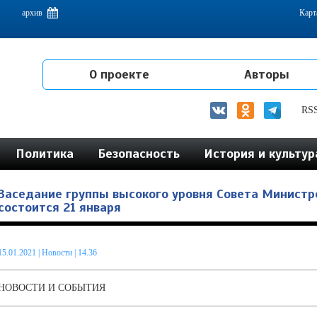
емам интеграции на постсоветском пространстве
архив
Карт
О проекте
Авторы
RS
Политика
Безопасность
История и культур
Заседание группы высокого уровня Совета Министр
состоится 21 января
15.01.2021
|
Новости
| 14.36
НОВОСТИ И СОБЫТИЯ