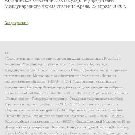
Астанинское заявление глав государств-учредителей
Международного Фонда спасения Арала, 22 апреля 2026 г.
Все документы
18+
* Экстремистские и террористические организации, запрещенные в Российской
Федерации: Международное религиозное объединение «Нурджулар»,
Международное религиозное объединение «Таблиги Джамаат», меджлис крымско-
татарского народа, Международное общественное объединение «Национал-
социалистическое общество» («НСО», «НС»), Международное религиозное
объединение «Ат-Такфир Валь-Хиджра», Международное объединение «Кровь и
Честь» («Blood and Honour/Combat18», «B&H», «BandH»), Украинская организация
«Правый сектор», Украинская организация «Украинская национальная ассамблея –
Украинская народная самооборона» (УНА - УНСО), Украинская организация
«Украинская повстанческая армия» (УПА), Украинская организация «Тризуб им.
Степана Бандеры», Украинская организация «Братство», Полк «Азов», «Айдар»,
Общероссийская политическая партия «ВОЛЯ», «Высший военный Маджлисуль Шура
Объединенных сил моджахедов Кавказа», «Конгресс народов Ичкерии и Дагестана»,
«База» («Аль-Каида»), «Асбат аль-Ансар», «Священная война» («Аль-Джихад» или