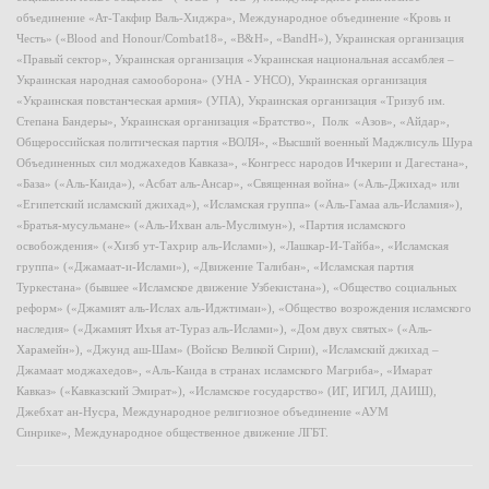
объединение «Ат-Такфир Валь-Хиджра», Международное объединение «Кровь и
Честь» («Blood and Honour/Combat18», «B&H», «BandH»), Украинская организация
«Правый сектор», Украинская организация «Украинская национальная ассамблея –
Украинская народная самооборона» (УНА - УНСО), Украинская организация
«Украинская повстанческая армия» (УПА), Украинская организация «Тризуб им.
Степана Бандеры», Украинская организация «Братство», Полк «Азов», «Айдар»,
Общероссийская политическая партия «ВОЛЯ», «Высший военный Маджлисуль Шура
Объединенных сил моджахедов Кавказа», «Конгресс народов Ичкерии и Дагестана»,
«База» («Аль-Каида»), «Асбат аль-Ансар», «Священная война» («Аль-Джихад» или
«Египетский исламский джихад»), «Исламская группа» («Аль-Гамаа аль-Исламия»),
«Братья-мусульмане» («Аль-Ихван аль-Муслимун»), «Партия исламского
освобождения» («Хизб ут-Тахрир аль-Ислами»), «Лашкар-И-Тайба», «Исламская
группа» («Джамаат-и-Ислами»), «Движение Талибан», «Исламская партия
Туркестана» (бывшее «Исламское движение Узбекистана»), «Общество социальных
реформ» («Джамият аль-Ислах аль-Иджтимаи»), «Общество возрождения исламского
наследия» («Джамият Ихья ат-Тураз аль-Ислами»), «Дом двух святых» («Аль-
Харамейн»), «Джунд аш-Шам» (Войско Великой Сирии), «Исламский джихад –
Джамаат моджахедов», «Аль-Каида в странах исламского Магриба», «Имарат
Кавказ» («Кавказский Эмират»), «Исламское государство» (ИГ, ИГИЛ, ДАИШ),
Джебхат ан-Нусра, Международное религиозное объединение «АУМ
Синрике», Международное общественное движение ЛГБТ.