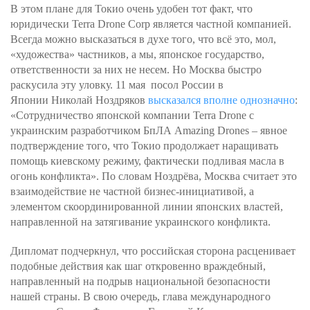
В этом плане для Токио очень удобен тот факт, что
юридически Terra Drone Corp является частной компанией.
Всегда можно высказаться в духе того, что всё это, мол,
«художества» частников, а мы, японское государство,
ответственности за них не несем. Но Москва быстро
раскусила эту уловку. 11 мая посол России в
Японии Николай Ноздряков
высказался вполне однозначно
:
«Сотрудничество японской компании Terra Drone с
украинским разработчиком БпЛА Amazing Drones – явное
подтверждение того, что Токио продолжает наращивать
помощь киевскому режиму, фактически подливая масла в
огонь конфликта». По словам Ноздрёва, Москва считает это
взаимодействие не частной бизнес-инициативой, а
элементом скоординированной линии японских властей,
направленной на затягивание украинского конфликта.
Дипломат подчеркнул, что российская сторона расценивает
подобные действия как шаг откровенно враждебный,
направленный на подрыв национальной безопасности
нашей страны. В свою очередь, глава международного