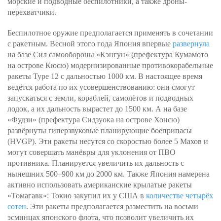
морские и подводные беспилотники, а также дроны-
перехватчики.
Беспилотное оружие предполагается применять в сочетании
с ракетным. Весной этого года Япония впервые
развернула
на базе Сил самообороны «Кэнгун» (префектура Кумамото
на острове Кюсю) модернизированные противокорабельные
ракеты Type 12 с дальностью 1000 км. В настоящее время
ведётся работа по их усовершенствованию: они смогут
запускаться с земли, кораблей, самолётов и подводных
лодок, а их дальность вырастет до 1500 км. А на базе
«Фудзи» (префектура Сидзуока на острове Хонсю)
развёрнуты гиперзвуковые планирующие боеприпасы
(HVGP). Эти ракеты несутся со скоростью более 5 Махов и
могут совершать манёвры для уклонения от ПВО
противника. Планируется увеличить их дальность с
нынешних 500–900 км до 2000 км. Также Япония намерена
активно использовать американские крылатые ракеты
«Томагавк»: Токио закупил их у США в
количестве четырёх
сотен
. Эти ракеты предполагается разместить на восьми
эсминцах японского флота, что позволит увеличить их