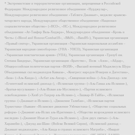
* Экстремистские и террористические организации, запрещенные в Российской
Федерации: Международное религиозное объединение «Нурджулар»,
Международное религиозное объединение «Таблиги Джамаат», меджлис крымско-
татарского народа, Международное общественное объединение «Национал-
социалистическое общество» («НСО», «НС»), Международное религиозное
объединение «Ат-Такфир Валь-Хиджра», Международное объединение «Кровь и
Честь» («Blood and Honour/Combat18», «B&H», «BandH»), Украинская организация
«Правый сектор», Украинская организация «Украинская национальная ассамблея –
Украинская народная самооборона» (УНА - УНСО), Украинская организация
«Украинская повстанческая армия» (УПА), Украинская организация «Тризуб им.
Степана Бандеры», Украинская организация «Братство», Полк «Азов», «Айдар»,
Общероссийская политическая партия «ВОЛЯ», «Высший военный Маджлисуль Шура
Объединенных сил моджахедов Кавказа», «Конгресс народов Ичкерии и Дагестана»,
«База» («Аль-Каида»), «Асбат аль-Ансар», «Священная война» («Аль-Джихад» или
«Египетский исламский джихад»), «Исламская группа» («Аль-Гамаа аль-Исламия»),
«Братья-мусульмане» («Аль-Ихван аль-Муслимун»), «Партия исламского
освобождения» («Хизб ут-Тахрир аль-Ислами»), «Лашкар-И-Тайба», «Исламская
группа» («Джамаат-и-Ислами»), «Движение Талибан», «Исламская партия
Туркестана» (бывшее «Исламское движение Узбекистана»), «Общество социальных
реформ» («Джамият аль-Ислах аль-Иджтимаи»), «Общество возрождения исламского
наследия» («Джамият Ихья ат-Тураз аль-Ислами»), «Дом двух святых» («Аль-
Харамейн»), «Джунд аш-Шам» (Войско Великой Сирии), «Исламский джихад –
Джамаат моджахедов», «Аль-Каида в странах исламского Магриба», «Имарат