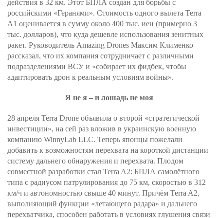
действия в 32 км. Этот БПЛА создан для борьбы с
российскими «Геранями». Стоимость одного вылета Terra
A1 оценивается в сумму около 400 тыс. иен (примерно 3
тыс. долларов), что куда дешевле использования зенитных
ракет. Руководитель Amazing Drones Максим Клименко
рассказал, что их компания сотрудничает с различными
подразделениями ВСУ и «собирает их фидбек, чтобы
адаптировать дрон к реальным условиям войны».
Я не я – и лошадь не моя
28 апреля Terra Drone объявила о второй «стратегической
инвестиции», на сей раз вложив в украинскую военную
компанию WinnyLab LLC. Теперь японцы пожелали
добавить к возможностям перехвата на короткой дистанции
систему дальнего обнаружения и перехвата. Плодом
совместной разработки стал Terra A2: БПЛА самолётного
типа с радиусом патрулирования до 75 км, скоростью в 312
км/ч и автономностью свыше 40 минут. Причём Terra A2,
выполняющий функции «летающего радара» и дальнего
перехватчика, способен работать в условиях глушения связи