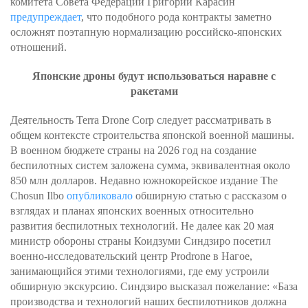
комитета Совета Федерации Григорий Карасин
предупреждает
, что подобного рода контракты заметно
осложнят поэтапную нормализацию российско-японских
отношений.
Японские дроны будут использоваться наравне с
ракетами
Деятельность Terra Drone Corp следует рассматривать в
общем контексте строительства японской военной машины.
В военном бюджете страны на 2026 год на создание
беспилотных систем заложена сумма, эквивалентная около
850 млн долларов. Недавно южнокорейское издание The
Chosun Ilbo
опубликовало
обширную статью с рассказом о
взглядах и планах японских военных относительно
развития беспилотных технологий. Не далее как 20 мая
министр обороны страны Коидзуми Синдзиро посетил
военно-исследовательский центр Prodrone в Нагое,
занимающийся этими технологиями, где ему устроили
обширную экскурсию. Синдзиро высказал пожелание: «База
производства и технологий наших беспилотников должна