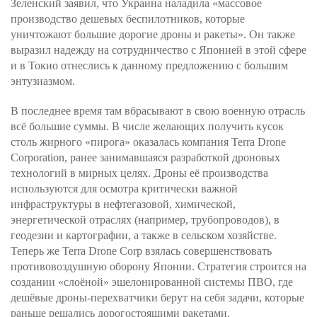
Зеленский заявил, что Украина наладила «массовое
производство дешевых беспилотников, которые
уничтожают большие дорогие дроны и ракеты». Он также
выразил надежду на сотрудничество с Японией в этой сфере
и в Токио отнеслись к данному предложению с большим
энтузиазмом.
В последнее время там вбрасывают в свою военную отрасль
всё большие суммы. В числе желающих получить кусок
столь жирного «пирога» оказалась компания Terra Drone
Corporation, ранее занимавшаяся разработкой дроновых
технологий в мирных целях. Дроны её производства
используются для осмотра критически важной
инфраструктуры в нефтегазовой, химической,
энергетической отраслях (например, трубопроводов), в
геодезии и картографии, а также в сельском хозяйстве.
Теперь же Terra Drone Corp взялась совершенствовать
противовоздушную оборону Японии. Стратегия строится на
создании «слоёной» эшелонированной системы ПВО, где
дешёвые дроны-перехватчики берут на себя задачи, которые
раньше решались дорогостоящими ракетами.