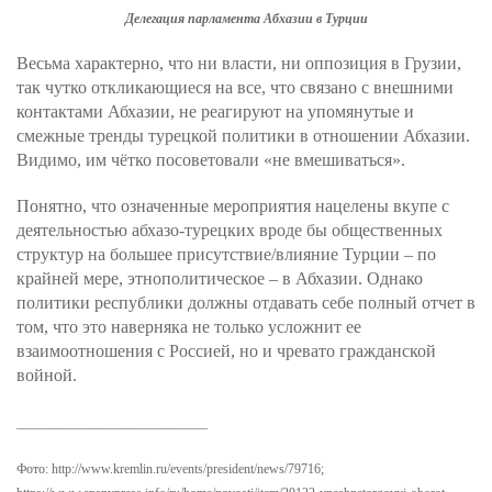
Делегация парламента Абхазии в Турции
Весьма характерно, что ни власти, ни оппозиция в Грузии,
так чутко откликающиеся на все, что связано с внешними
контактами Абхазии, не реагируют на упомянутые и
смежные тренды турецкой политики в отношении Абхазии.
Видимо, им чётко посоветовали «не вмешиваться».
Понятно, что означенные мероприятия нацелены вкупе с
деятельностью абхазо-турецких вроде бы общественных
структур на большее присутствие/влияние Турции – по
крайней мере, этнополитическое – в Абхазии. Однако
политики республики должны отдавать себе полный отчет в
том, что это наверняка не только усложнит ее
взаимоотношения с Россией, но и чревато гражданской
войной.
_____________________________
Фото: http://www.kremlin.ru/events/president/news/79716;