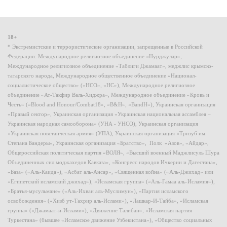
18+
* Экстремистские и террористические организации, запрещенные в Российской
Федерации: Международное религиозное объединение «Нурджулар»,
Международное религиозное объединение «Таблиги Джамаат», меджлис крымско-
татарского народа, Международное общественное объединение «Национал-
социалистическое общество» («НСО», «НС»), Международное религиозное
объединение «Ат-Такфир Валь-Хиджра», Международное объединение «Кровь и
Честь» («Blood and Honour/Combat18», «B&H», «BandH»), Украинская организация
«Правый сектор», Украинская организация «Украинская национальная ассамблея –
Украинская народная самооборона» (УНА - УНСО), Украинская организация
«Украинская повстанческая армия» (УПА), Украинская организация «Тризуб им.
Степана Бандеры», Украинская организация «Братство», Полк «Азов», «Айдар»,
Общероссийская политическая партия «ВОЛЯ», «Высший военный Маджлисуль Шура
Объединенных сил моджахедов Кавказа», «Конгресс народов Ичкерии и Дагестана»,
«База» («Аль-Каида»), «Асбат аль-Ансар», «Священная война» («Аль-Джихад» или
«Египетский исламский джихад»), «Исламская группа» («Аль-Гамаа аль-Исламия»),
«Братья-мусульмане» («Аль-Ихван аль-Муслимун»), «Партия исламского
освобождения» («Хизб ут-Тахрир аль-Ислами»), «Лашкар-И-Тайба», «Исламская
группа» («Джамаат-и-Ислами»), «Движение Талибан», «Исламская партия
Туркестана» (бывшее «Исламское движение Узбекистана»), «Общество социальных