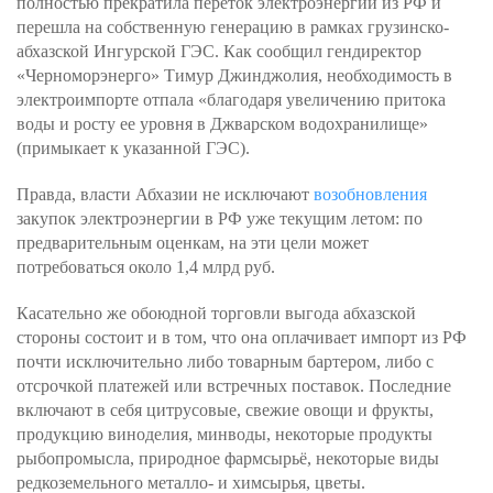
полностью прекратила переток электроэнергии из РФ и
перешла на собственную генерацию в рамках грузинско-
абхазской Ингурской ГЭС. Как сообщил гендиректор
«Черноморэнерго» Тимур Джинджолия, необходимость в
электроимпорте отпала «благодаря увеличению притока
воды и росту ее уровня в Джварском водохранилище»
(примыкает к указанной ГЭС).
Правда, власти Абхазии не исключают
возобновления
закупок электроэнергии в РФ уже текущим летом: по
предварительным оценкам, на эти цели может
потребоваться около 1,4 млрд руб.
Касательно же обоюдной торговли выгода абхазской
стороны состоит и в том, что она оплачивает импорт из РФ
почти исключительно либо товарным бартером, либо с
отсрочкой платежей или встречных поставок. Последние
включают в себя цитрусовые, свежие овощи и фрукты,
продукцию виноделия, минводы, некоторые продукты
рыбопромысла, природное фармсырьё, некоторые виды
редкоземельного металло- и химсырья, цветы.