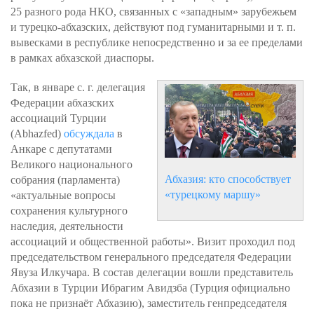
25 разного рода НКО, связанных с «западным» зарубежьем
и турецко-абхазских, действуют под гуманитарными и т. п.
вывесками в республике непосредственно и за ее пределами
в рамках абхазской диаспоры.
Так, в январе с. г. делегация
Федерации абхазских
ассоциаций Турции
(Abhazfed)
обсуждала
в
Анкаре с депутатами
Великого национального
Абхазия: кто способствует
собрания (парламента)
«турецкому маршу»
«актуальные вопросы
сохранения культурного
наследия, деятельности
ассоциаций и общественной работы». Визит проходил под
председательством генерального председателя Федерации
Явуза Илкучара. В состав делегации вошли представитель
Абхазии в Турции Ибрагим Авидзба (Турция официально
пока не признаёт Абхазию), заместитель генпредседателя