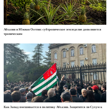
Абхазия и Южная Осетия: субтропическое земледелие дополняется
тропическим
Как Запад вмешивается в политику Абхазии. Защитится ли Сухум к