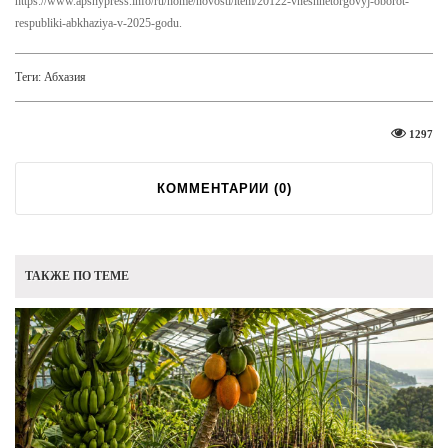
https://www.apsnypress.info/ru/home/novosti/item/20122-vneshnetorgovyj-oborot-
respubliki-abkhaziya-v-2025-godu.
Теги:
Абхазия
1297
КОММЕНТАРИИ (
0
)
ТАКЖЕ ПО ТЕМЕ