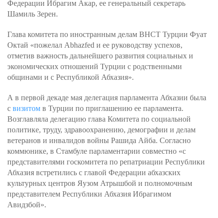
Федерации Ибрагим Акар, ее генеральный секретарь
Шамиль Зерен.
Глава комитета по иностранным делам ВНСТ Турции Фуат
Октай «пожелал Abhazfed и ее руководству успехов,
отметив важность дальнейшего развития социальных и
экономических отношений Турции с родственными
общинами и с Республикой Абхазия».
А в первой декаде мая делегация парламента Абхазии была
с
визитом
в Турции по приглашению ее парламента.
Возглавляла делегацию глава Комитета по социальной
политике, труду, здравоохранению, демографии и делам
ветеранов и инвалидов войны Рашида Айба. Согласно
коммюнике, в Стамбуле парламентарии совместно «с
представителями госкомитета по репатриации Республики
Абхазия встретились с главой Федерации абхазских
культурных центров Яузом Атрышбой и полномочным
представителем Республики Абхазия Ибрагимом
Авидзбой».