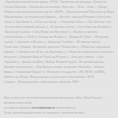
«Украинская повстанческая армия» (УПА), Украинская организация «Тризуб им.
Степана Бандеры», Украинская организация «Братство», Полк «Азов», «Айдар»,
Общероссийская политическая партия «ВОЛЯ», «Высший военный Маджлисуль Шура
Объединенных сил моджахедов Кавказа», «Конгресс народов Ичкерии и Дагестана»,
«База» («Аль-Каида»), «Асбат аль-Ансар», «Священная война» («Аль-Джихад» или
«Египетский исламский джихад»), «Исламская группа» («Аль-Гамаа аль-Исламия»),
«Братья-мусульмане» («Аль-Ихван аль-Муслимун»), «Партия исламского
освобождения» («Хизб ут-Тахрир аль-Ислами»), «Лашкар-И-Тайба», «Исламская
группа» («Джамаат-и-Ислами»), «Движение Талибан», «Исламская партия
Туркестана» (бывшее «Исламское движение Узбекистана»), «Общество социальных
реформ» («Джамият аль-Ислах аль-Иджтимаи»), «Общество возрождения исламского
наследия» («Джамият Ихья ат-Тураз аль-Ислами»), «Дом двух святых» («Аль-
Харамейн»), «Джунд аш-Шам» (Войско Великой Сирии), «Исламский джихад –
Джамаат моджахедов», «Аль-Каида в странах исламского Магриба», «Имарат
Кавказ» («Кавказский Эмират»), «Исламское государство» (ИГ, ИГИЛ, ДАИШ),
Джебхат ан-Нусра, Международное религиозное объединение «АУМ
Синрике», Международное общественное движение ЛГБТ.
При полном или частичном использовании материалов сайта «Ритм Евразии»
активная гиперссылка
на главную страницу
www.ritmeurasia.ru
приветствуется.
Точка зрения редакции может не совпадать с мнением авторов.