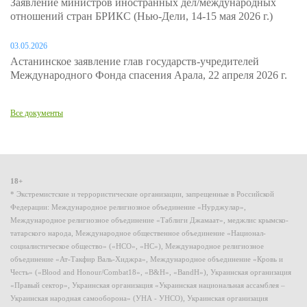
Заявление министров иностранных дел/международных
отношений стран БРИКС (Нью-Дели, 14-15 мая 2026 г.)
03.05.2026
Астанинское заявление глав государств-учредителей
Международного Фонда спасения Арала, 22 апреля 2026 г.
Все документы
18+
* Экстремистские и террористические организации, запрещенные в Российской
Федерации: Международное религиозное объединение «Нурджулар»,
Международное религиозное объединение «Таблиги Джамаат», меджлис крымско-
татарского народа, Международное общественное объединение «Национал-
социалистическое общество» («НСО», «НС»), Международное религиозное
объединение «Ат-Такфир Валь-Хиджра», Международное объединение «Кровь и
Честь» («Blood and Honour/Combat18», «B&H», «BandH»), Украинская организация
«Правый сектор», Украинская организация «Украинская национальная ассамблея –
Украинская народная самооборона» (УНА - УНСО), Украинская организация