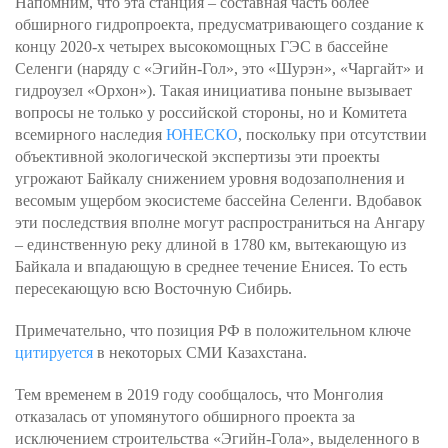
Напомним, что эта станция – составная часть более
обширного гидропроекта, предусматривающего создание к
концу 2020-х четырех высокомощных ГЭС в бассейне
Селенги (наряду с «Эгийн-Гол», это «Шурэн», «Чаргайт» и
гидроузел «Орхон»). Такая инициатива поныне вызывает
вопросы не только у российской стороны, но и Комитета
всемирного наследия
ЮНЕСКО
, поскольку при отсутствии
объективной экологической экспертизы эти проекты
угрожают Байкалу снижением уровня водозаполнения и
весомым ущербом экосистеме бассейна Селенги. Вдобавок
эти последствия вполне могут распространиться на Ангару
– единственную реку длиной в 1780 км, вытекающую из
Байкала и впадающую в среднее течение Енисея. То есть
пересекающую всю Восточную Сибирь.
Примечательно, что позиция РФ в положительном ключе
цитируется
в некоторых СМИ Казахстана.
Тем временем в 2019 году сообщалось, что Монголия
отказалась от упомянутого обширного проекта за
исключением строительства «Эгийн-Гола», выделенного в