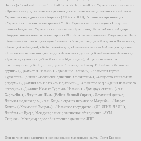
Честь» («Blood and Honour/Combat18», «B&H», «BandH»), Украинская организация
«Правый сектор», Украинская организация «Украинская национальная ассамблея –
Украинская народная самооборона» (УНА - УНСО), Украинская организация
«Украинская повстанческая армия» (УПА), Украинская организация «Тризуб им.
Степана Бандеры», Украинская организация «Братство», Полк «Азов», «Айдар»,
Общероссийская политическая партия «ВОЛЯ», «Высший военный Маджлисуль Шура
Объединенных сил моджахедов Кавказа», «Конгресс народов Ичкерии и Дагестана»,
«База» («Аль-Каида»), «Асбат аль-Ансар», «Священная война» («Аль-Джихад» или
«Египетский исламский джихад»), «Исламская группа» («Аль-Гамаа аль-Исламия»),
«Братья-мусульмане» («Аль-Ихван аль-Муслимун»), «Партия исламского
освобождения» («Хизб ут-Тахрир аль-Ислами»), «Лашкар-И-Тайба», «Исламская
группа» («Джамаат-и-Ислами»), «Движение Талибан», «Исламская партия
Туркестана» (бывшее «Исламское движение Узбекистана»), «Общество социальных
реформ» («Джамият аль-Ислах аль-Иджтимаи»), «Общество возрождения исламского
наследия» («Джамият Ихья ат-Тураз аль-Ислами»), «Дом двух святых» («Аль-
Харамейн»), «Джунд аш-Шам» (Войско Великой Сирии), «Исламский джихад –
Джамаат моджахедов», «Аль-Каида в странах исламского Магриба», «Имарат
Кавказ» («Кавказский Эмират»), «Исламское государство» (ИГ, ИГИЛ, ДАИШ),
Джебхат ан-Нусра, Международное религиозное объединение «АУМ
Синрике», Международное общественное движение ЛГБТ.
При полном или частичном использовании материалов сайта «Ритм Евразии»