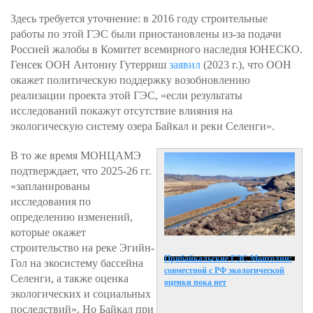
Здесь требуется уточнение: в 2016 году строительные
работы по этой ГЭС были приостановлены из-за подачи
Россией жалобы в Комитет всемирного наследия ЮНЕСКО.
Генсек ООН Антониу Гутерриш
заявил
(2023 г.), что ООН
окажет политическую поддержку возобновлению
реализации проекта этой ГЭС, «если результаты
исследований покажут отсутствие влияния на
экологическую систему озера Байкал и реки Селенги».
В то же время МОНЦАМЭ
подтверждает, что 2025-26 гг.
«запланированы
исследования по
определению изменений,
которые окажет
строительство на реке Эгийн-
Прибайкальские ГЭС Монголии:
Гол на экосистему бассейна
совместной с РФ экологической
Селенги, а также оценка
оценки пока нет
экологических и социальных
последствий». Но Байкал при