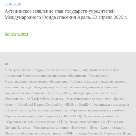
03.05.2026
Астанинское заявление глав государств-учредителей
Международного Фонда спасения Арала, 22 апреля 2026 г.
Все документы
18+
* Экстремистские и террористические организации, запрещенные в Российской
Федерации: Международное религиозное объединение «Нурджулар»,
Международное религиозное объединение «Таблиги Джамаат», меджлис крымско-
татарского народа, Международное общественное объединение «Национал-
социалистическое общество» («НСО», «НС»), Международное религиозное
объединение «Ат-Такфир Валь-Хиджра», Международное объединение «Кровь и
Честь» («Blood and Honour/Combat18», «B&H», «BandH»), Украинская организация
«Правый сектор», Украинская организация «Украинская национальная ассамблея –
Украинская народная самооборона» (УНА - УНСО), Украинская организация
«Украинская повстанческая армия» (УПА), Украинская организация «Тризуб им.
Степана Бандеры», Украинская организация «Братство», Полк «Азов», «Айдар»,
Общероссийская политическая партия «ВОЛЯ», «Высший военный Маджлисуль Шура