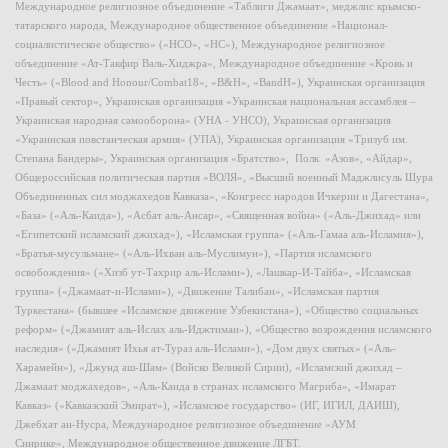
Международное религиозное объединение «Таблиги Джамаат», меджлис крымско-
татарского народа, Международное общественное объединение «Национал-
социалистическое общество» («НСО», «НС»), Международное религиозное
объединение «Ат-Такфир Валь-Хиджра», Международное объединение «Кровь и
Честь» («Blood and Honour/Combat18», «B&H», «BandH»), Украинская организация
«Правый сектор», Украинская организация «Украинская национальная ассамблея –
Украинская народная самооборона» (УНА - УНСО), Украинская организация
«Украинская повстанческая армия» (УПА), Украинская организация «Тризуб им.
Степана Бандеры», Украинская организация «Братство», Полк «Азов», «Айдар»,
Общероссийская политическая партия «ВОЛЯ», «Высший военный Маджлисуль Шура
Объединенных сил моджахедов Кавказа», «Конгресс народов Ичкерии и Дагестана»,
«База» («Аль-Каида»), «Асбат аль-Ансар», «Священная война» («Аль-Джихад» или
«Египетский исламский джихад»), «Исламская группа» («Аль-Гамаа аль-Исламия»),
«Братья-мусульмане» («Аль-Ихван аль-Муслимун»), «Партия исламского
освобождения» («Хизб ут-Тахрир аль-Ислами»), «Лашкар-И-Тайба», «Исламская
группа» («Джамаат-и-Ислами»), «Движение Талибан», «Исламская партия
Туркестана» (бывшее «Исламское движение Узбекистана»), «Общество социальных
реформ» («Джамият аль-Ислах аль-Иджтимаи»), «Общество возрождения исламского
наследия» («Джамият Ихья ат-Тураз аль-Ислами»), «Дом двух святых» («Аль-
Харамейн»), «Джунд аш-Шам» (Войско Великой Сирии), «Исламский джихад –
Джамаат моджахедов», «Аль-Каида в странах исламского Магриба», «Имарат
Кавказ» («Кавказский Эмират»), «Исламское государство» (ИГ, ИГИЛ, ДАИШ),
Джебхат ан-Нусра, Международное религиозное объединение «АУМ
Синрике», Международное общественное движение ЛГБТ.