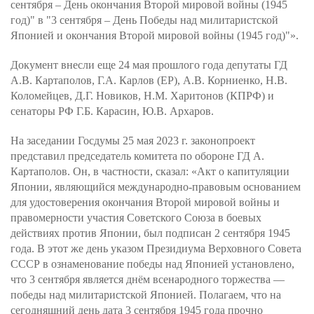
сентября – День окончания Второй мировой войны (1945
год)" в "3 сентября – День Победы над милитаристской
Японией и окончания Второй мировой войны (1945 год)"».
Документ внесли еще 24 мая прошлого года депутаты ГД
А.В. Картаполов, Г.А. Карлов (ЕР), А.В. Корниенко, Н.В.
Коломейцев, Д.Г. Новиков, Н.М. Харитонов (КПРФ) и
сенаторы РФ Г.Б. Карасин, Ю.В. Архаров.
На заседании Госдумы 25 мая 2023 г. законопроект
представил председатель комитета по обороне ГД А.
Картаполов. Он, в частности, сказал: «Акт о капитуляции
Японии, являющийся международно-правовым основанием
для удостоверения окончания Второй мировой войны и
правомерности участия Советского Союза в боевых
действиях против Японии, был подписан 2 сентября 1945
года. В этот же день указом Президиума Верховного Совета
СССР в ознаменование победы над Японией установлено,
что 3 сентября является днём всенародного торжества —
победы над милитаристской Японией. Полагаем, что на
сегодняшний день дата 3 сентября 1945 года прочно