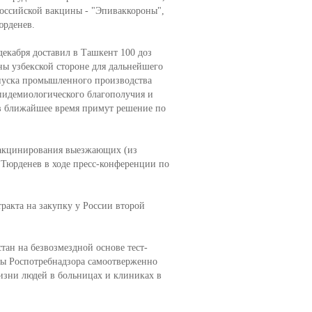
российской вакцины - "Эпиваккороны",
юрденев.
екабря доставил в Ташкент 100 доз
ы узбекской стороне для дальнейшего
пуска промышленного производства
пидемиологического благополучия и
 в ближайшее время примут решение по
 вакцинирования выезжающих (из
л Тюрденев в ходе пресс-конференции по
ракта на закупку у России второй
тан на безвозмездной основе тест-
ты Роспотребнадзора самоотверженно
жизни людей в больницах и клиниках в