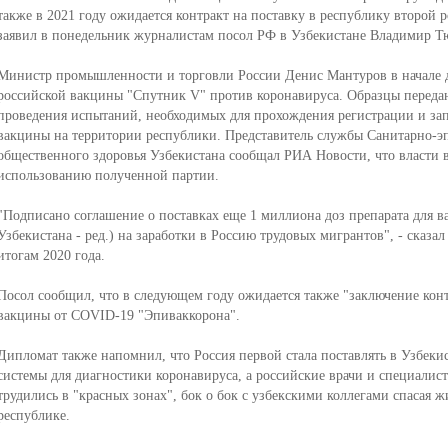
также в 2021 году ожидается контракт на поставку в республику второй 
заявил в понедельник журналистам посол РФ в Узбекистане Владимир Т
Министр промышленности и торговли России Денис Мантуров в начале д
российской вакцины "Cпутник V" против коронавируса. Образцы передан
проведения испытаний, необходимых для прохождения регистрации и за
вакцины на территории республики. Представитель службы Санитарно-э
общественного здоровья Узбекистана сообщал РИА Новости, что власти
использованию полученной партии.
"Подписано соглашение о поставках еще 1 миллиона доз препарата для
Узбекистана - ред.) на заработки в Россию трудовых мигрантов", - сказа
итогам 2020 года.
Посол сообщил, что в следующем году ожидается также "заключение конт
вакцины от COVID-19 "Эпиваккорона".
Дипломат также напомнил, что Россия первой стала поставлять в Узбекис
системы для диагностики коронавируса, а российские врачи и специалис
трудились в "красных зонах", бок о бок с узбекскими коллегами спасая 
республике.