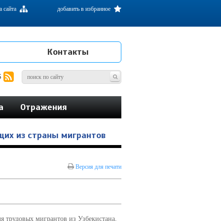
а сайта
добавить в избранное
Контакты
S
а
Отражения
щих из страны мигрантов
Версия для печати
я трудовых мигрантов из Узбекистана,