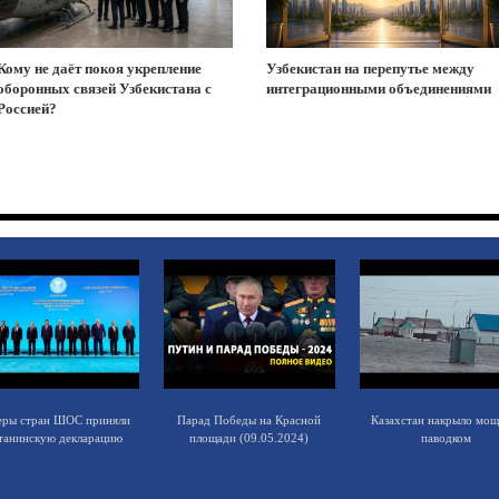
Кому не даёт покоя укрепление
Узбекистан на перепутье между
оборонных связей Узбекистана с
интеграционными объединениями
Россией?
еры стран ШОС приняли
Парад Победы на Красной
Казахстан накрыло мо
танинскую декларацию
площади (09.05.2024)
паводком