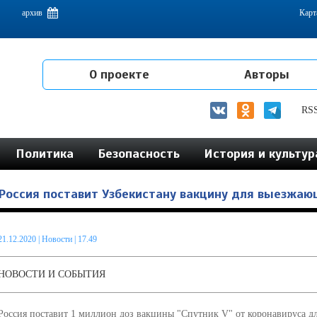
емам интеграции на постсоветском пространстве
архив
Карт
О проекте
Авторы
RS
Политика
Безопасность
История и культур
Россия поставит Узбекистану вакцину для выезжаю
21.12.2020
|
Новости
| 17.49
НОВОСТИ И СОБЫТИЯ
Россия поставит 1 миллион доз вакцины "Спутник V" от коронавируса дл