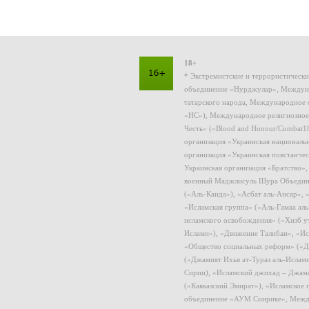
18+
* Экстремистские и террористическ
объединение «Нурджулар», Междуна
татарского народа, Международное 
«НС»), Международное религиозное
Честь» («Blood and Honour/Combat1
организация «Украинская националь
организация «Украинская повстанчес
Украинская организация «Братство»
военный Маджлисуль Шура Объединен
(«Аль-Каида»), «Асбат аль-Ансар»,
«Исламская группа» («Аль-Гамаа ал
исламского освобождения» («Хизб у
Ислами»), «Движение Талибан», «Ис
«Общество социальных реформ» («Дж
(«Джамият Ихья ат-Тураз аль-Ислам
Сирии), «Исламский джихад – Джама
(«Кавказский Эмират»), «Исламское
объединение «АУМ Синрике», Межд