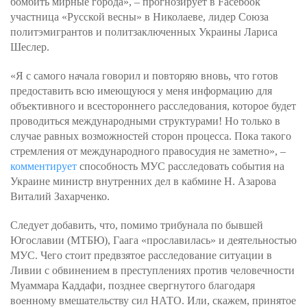
бомбить мирные города», – прогнозирует в Facebook
участница «Русской весны» в Николаеве, лидер Союза
политэмигрантов и политзаключенных Украины Лариса
Шеслер.
«Я с самого начала говорил и повторяю вновь, что готов
предоставить всю имеющуюся у меня информацию для
объективного и всестороннего расследования, которое будет
проводиться международными структурами! Но только в
случае равных возможностей сторон процесса. Пока такого
стремления от международного правосудия не заметно», –
комментирует
способность МУС расследовать события на
Украине министр внутренних дел в кабмине Н. Азарова
Виталий Захарченко.
Следует добавить, что, помимо трибунала по бывшей
Югославии (МТБЮ), Гаага «прославилась» и деятельностью
МУС. Чего стоит предвзятое расследование ситуации в
Ливии с обвинением в преступлениях против человечности
Муаммара Каддафи, позднее свергнутого благодаря
военному вмешательству сил НАТО. Или, скажем, принятое