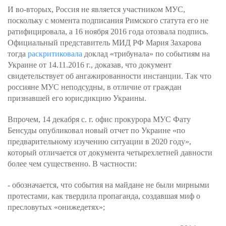
И во-вторых, Россия не является участником МУС,
поскольку с момента подписания Римского статута его не
ратифицировала, а 16 ноября 2016 года отозвала подпись.
Официальный представитель МИД РФ Мария Захарова
тогда
раскритиковала
доклад «трибунала» по событиям на
Украине от 14.11.2016 г., доказав, что документ
свидетельствует об ангажированности инстанции. Так что
россияне МУС неподсудны, в отличие от граждан
признавшей его юрисдикцию Украины.
Впрочем, 14 декабря с. г. офис прокурора МУС Фату
Бенсуды опубликовал новый отчет по Украине «по
предварительному изучению ситуации в 2020 году»,
который отличается от документа четырехлетней давности
более чем существенно. В частности:
- обозначается, что события на майдане не были мирными
протестами, как твердила пропаганда, создавшая миф о
пресловутых «онижедетях»;