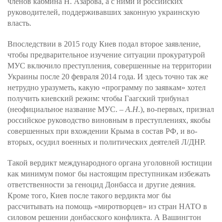
членов кабмина Н. Азарова, а с ними и российских
руководителей, поддерживавших законную украинскую
власть.
Впоследствии в 2015 году Киев подал второе заявление,
чтобы предварительное изучение ситуации прокуратурой
МУС включило преступления, совершенные на территории
Украины после 20 февраля 2014 года. И здесь точно так же
нетрудно уразуметь, какую «программу по заявкам» хотел
получить киевский режим: чтобы Гаагский трибунал
(неофициальное название МУС. –
А.Н.
), во-первых, признал
российское руководство виновным в преступлениях, якобы
совершенных при вхождении Крыма в состав РФ, и во-
вторых, осудил военных и политических деятелей Л/ДНР.
Такой вердикт международного органа уголовной юстиции
как минимум помог бы настоящим преступникам избежать
ответственности за геноцид Донбасса и другие деяния.
Кроме того, Киев после такого вердикта мог бы
рассчитывать на помощь «миротворцев» из стран НАТО в
силовом решении донбасского конфликта. А Вашингтон