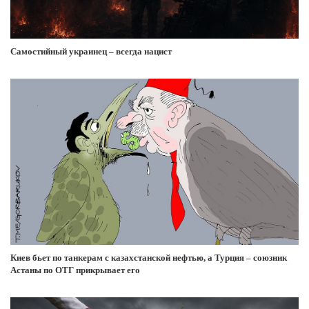
Самостийный украинец – всегда нацист
Киев бьет по танкерам с казахстанской нефтью, а Турция – союзник
Астаны по ОТГ прикрывает его