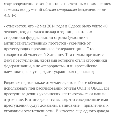
ходе вооруженного конфликта «с постоянным применением
тяжелых вооружений
обеими сторонами
(выделено нами. –
А.Н.
)»;
- отмечается, что «2 мая 2014 года в Одессе было убито 40
человек, когда начался пожар в здании, в котором
сторонники федерализации страны (участники
антиправительственных протестов) укрылись от
протестующих противников федерализации». Это
говорится об «одесской Хатыни». Тем самым признается
факт преступления, жертвами которого стали сторонники
федерализации, а не «террористы» или «российские
наемники», как утверждает украинская пропаганда.
Рядом экспертов также отмечается, что в Гааге обещают
использовать при расследовании отчеты ООН и ОБСЕ, где
преступные деяния украинских «патриотов» таки нашли
отражение. В итоге делается вывод, что совершенные ими
преступления будут доказаны, а виновные – привлечены к
уголовной ответственности. В качестве еще одного довода