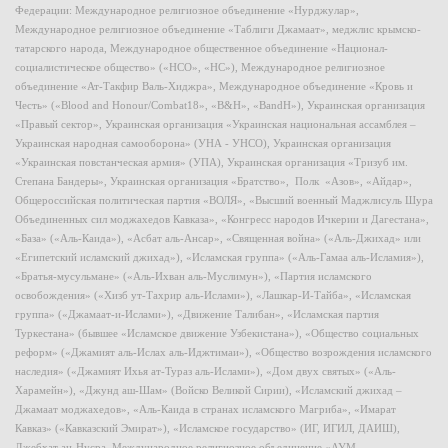
Федерации: Международное религиозное объединение «Нурджулар»,
Международное религиозное объединение «Таблиги Джамаат», меджлис крымско-
татарского народа, Международное общественное объединение «Национал-
социалистическое общество» («НСО», «НС»), Международное религиозное
объединение «Ат-Такфир Валь-Хиджра», Международное объединение «Кровь и
Честь» («Blood and Honour/Combat18», «B&H», «BandH»), Украинская организация
«Правый сектор», Украинская организация «Украинская национальная ассамблея –
Украинская народная самооборона» (УНА - УНСО), Украинская организация
«Украинская повстанческая армия» (УПА), Украинская организация «Тризуб им.
Степана Бандеры», Украинская организация «Братство», Полк «Азов», «Айдар»,
Общероссийская политическая партия «ВОЛЯ», «Высший военный Маджлисуль Шура
Объединенных сил моджахедов Кавказа», «Конгресс народов Ичкерии и Дагестана»,
«База» («Аль-Каида»), «Асбат аль-Ансар», «Священная война» («Аль-Джихад» или
«Египетский исламский джихад»), «Исламская группа» («Аль-Гамаа аль-Исламия»),
«Братья-мусульмане» («Аль-Ихван аль-Муслимун»), «Партия исламского
освобождения» («Хизб ут-Тахрир аль-Ислами»), «Лашкар-И-Тайба», «Исламская
группа» («Джамаат-и-Ислами»), «Движение Талибан», «Исламская партия
Туркестана» (бывшее «Исламское движение Узбекистана»), «Общество социальных
реформ» («Джамият аль-Ислах аль-Иджтимаи»), «Общество возрождения исламского
наследия» («Джамият Ихья ат-Тураз аль-Ислами»), «Дом двух святых» («Аль-
Харамейн»), «Джунд аш-Шам» (Войско Великой Сирии), «Исламский джихад –
Джамаат моджахедов», «Аль-Каида в странах исламского Магриба», «Имарат
Кавказ» («Кавказский Эмират»), «Исламское государство» (ИГ, ИГИЛ, ДАИШ),
Джебхат ан-Нусра, Международное религиозное объединение «АУМ