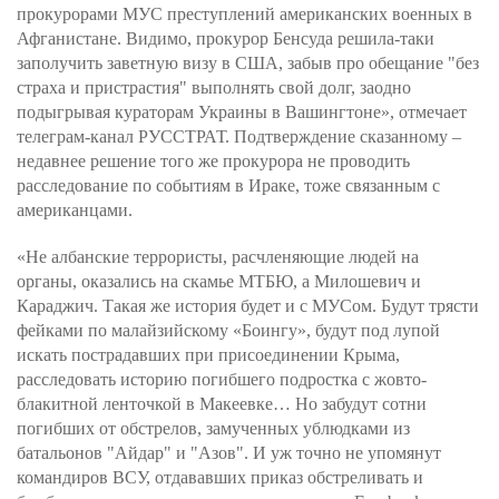
прокурорами МУС преступлений американских военных в
Афганистане. Видимо, прокурор Бенсуда решила-таки
заполучить заветную визу в США, забыв про обещание "без
страха и пристрастия" выполнять свой долг, заодно
подыгрывая кураторам Украины в Вашингтоне», отмечает
телеграм-канал РУССТРАТ. Подтверждение сказанному –
недавнее решение того же прокурора не проводить
расследование по событиям в Ираке, тоже связанным с
американцами.
«Не албанские террористы, расчленяющие людей на
органы, оказались на скамье МТБЮ, а Милошевич и
Караджич. Такая же история будет и с МУСом. Будут трясти
фейками по малайзийскому «Боингу», будут под лупой
искать пострадавших при присоединении Крыма,
расследовать историю погибшего подростка с жовто-
блакитной ленточкой в Макеевке… Но забудут сотни
погибших от обстрелов, замученных ублюдками из
батальонов "Айдар" и "Азов". И уж точно не упомянут
командиров ВСУ, отдававших приказ обстреливать и