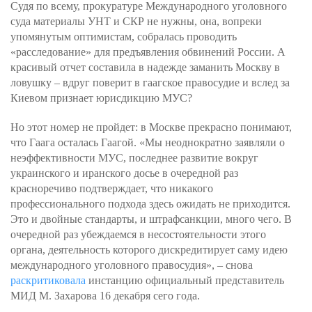
Судя по всему, прокуратуре Международного уголовного
суда материалы УНТ и СКР не нужны, она, вопреки
упомянутым оптимистам, собралась проводить
«расследование» для предъявления обвинений России. А
красивый отчет составила в надежде заманить Москву в
ловушку – вдруг поверит в гаагское правосудие и вслед за
Киевом признает юрисдикцию МУС?
Но этот номер не пройдет: в Москве прекрасно понимают,
что Гаага осталась Гаагой. «Мы неоднократно заявляли о
неэффективности МУС, последнее развитие вокруг
украинского и иранского досье в очередной раз
красноречиво подтверждает, что никакого
профессионального подхода здесь ожидать не приходится.
Это и двойные стандарты, и штрафсанкции, много чего. В
очередной раз убеждаемся в несостоятельности этого
органа, деятельность которого дискредитирует саму идею
международного уголовного правосудия», – снова
раскритиковала
инстанцию официальный представитель
МИД М. Захарова 16 декабря сего года.