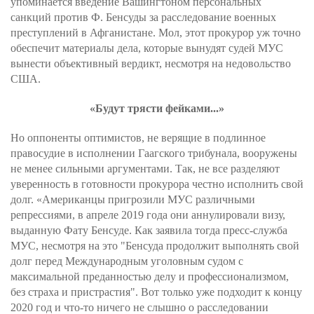
упоминается введение Вашингтоном персональных
санкций против Ф. Бенсуды за расследование военных
преступлений в Афганистане. Мол, этот прокурор уж точно
обеспечит материалы дела, которые вынудят судей МУС
вынести объективный вердикт, несмотря на недовольство
США.
«Будут трясти фейками...»
Но оппоненты оптимистов, не верящие в подлинное
правосудие в исполнении Гаагского трибунала, вооружены
не менее сильными аргументами. Так, не все разделяют
уверенность в готовности прокурора честно исполнить свой
долг. «Американцы пригрозили МУС различными
репрессиями, в апреле 2019 года они аннулировали визу,
выданную Фату Бенсуде. Как заявила тогда пресс-служба
МУС, несмотря на это "Бенсуда продолжит выполнять свой
долг перед Международным уголовным судом с
максимальной преданностью делу и профессионализмом,
без страха и пристрастия". Вот только уже подходит к концу
2020 год и что-то ничего не слышно о расследовании