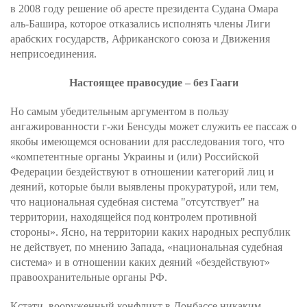
в 2008 году решение об аресте президента Судана Омара
аль-Башира, которое отказались исполнять члены Лиги
арабских государств, Африканского союза и Движения
неприсоединения.
Настоящее правосудие – без Гааги
Но самым убедительным аргументом в пользу
ангажированности г-жи Бенсуды может служить ее пассаж о
якобы имеющемся основании для расследования того, что
«компетентные органы Украины и (или) Российской
Федерации бездействуют в отношении категорий лиц и
деяний, которые были выявлены прокуратурой, или тем,
что национальная судебная система "отсутствует" на
территории, находящейся под контролем противной
стороны». Ясно, на территории каких народных республик
не действует, по мнению Запада, «национальная судебная
система» и в отношении каких деяний «бездействуют»
правоохранительные органы РФ.
Кстати, вооруженный конфликт в Донбассе никаким