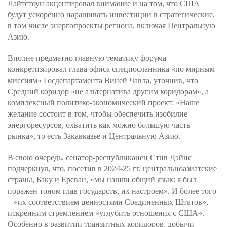
Лайтстоун акцентировал внимание и на том, что США
будут ускоренно наращивать инвестиции в стратегические,
в том числе энергопроекты региона, включая Центральную
Азию.
Вполне предметно главную тематику форума
конкретизировал глава офиса спецпосланника «по мирным
миссиям» Госдепартамента Виней Чавла, уточнив, что
Средний коридор «не альтернатива другим коридорам», а
комплексный политико-экономический проект: «Наше
желание состоит в том, чтобы обеспечить изобилие
энергоресурсов, охватить как можно б
о
льшую часть
рынка», то есть Закавказье и Центральную Азию.
В свою очередь, сенатор-республиканец Стив Дэйнс
подчеркнул, что, посетив в 2024-25 гг. центральноазиатские
страны, Баку и Ереван, «мы нашли общий язык: я был
поражен тоном глав государств, их настроем». И более того
– «их соответствием ценностями Соединенных Штатов»,
искренним стремлением «углубить отношения с США».
Особенно в развитии транзитных коридоров, добычи