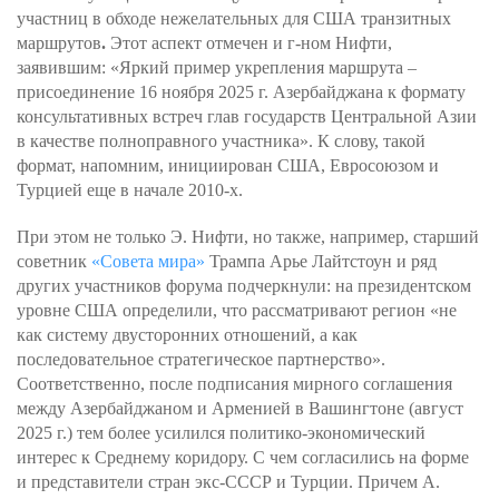
участниц в обходе нежелательных для США транзитных
маршрутов
.
Этот аспект отмечен и г-ном Нифти,
заявившим: «Яркий пример укрепления маршрута –
присоединение 16 ноября 2025 г. Азербайджана к формату
консультативных встреч глав государств Центральной Азии
в качестве полноправного участника». К слову, такой
формат, напомним, инициирован США, Евросоюзом и
Турцией еще в начале 2010-х.
При этом не только Э. Нифти, но также, например, старший
советник
«Совета мира»
Трампа Арье Лайтстоун и ряд
других участников форума подчеркнули: на президентском
уровне США определили, что рассматривают регион «не
как систему двусторонних отношений, а как
последовательное стратегическое партнерство».
Соответственно, после подписания мирного соглашения
между Азербайджаном и Арменией в Вашингтоне (август
2025 г.) тем более усилился политико-экономический
интерес к Среднему коридору. С чем согласились на форме
и представители стран экс-СССР и Турции. Причем А.