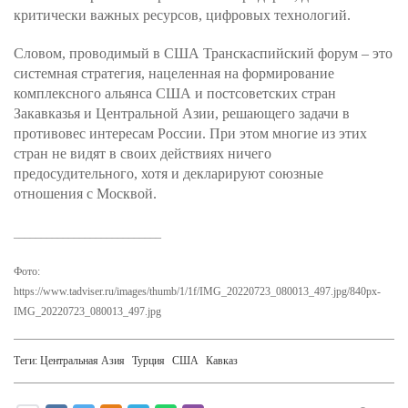
критически важных ресурсов, цифровых технологий.
Словом, проводимый в США Транскаспийский форум – это
системная стратегия, нацеленная на формирование
комплексного альянса США и постсоветских стран
Закавказья и Центральной Азии, решающего задачи в
противовес интересам России. При этом многие из этих
стран не видят в своих действиях ничего
предосудительного, хотя и декларируют союзные
отношения с Москвой.
___________________________
Фото:
https://www.tadviser.ru/images/thumb/1/1f/IMG_20220723_080013_497.jpg/840px-
IMG_20220723_080013_497.jpg
Теги:
Центральная Азия
Турция
США
Кавказ