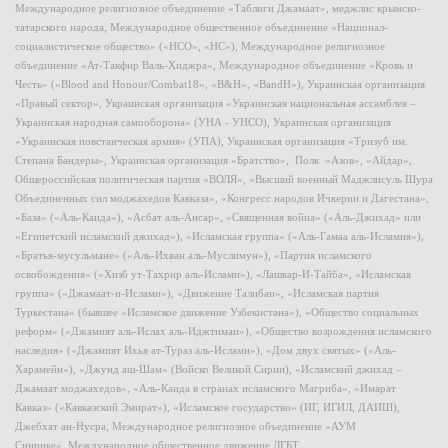
Международное религиозное объединение «Таблиги Джамаат», меджлис крымско-
татарского народа, Международное общественное объединение «Национал-
социалистическое общество» («НСО», «НС»), Международное религиозное
объединение «Ат-Такфир Валь-Хиджра», Международное объединение «Кровь и
Честь» («Blood and Honour/Combat18», «B&H», «BandH»), Украинская организация
«Правый сектор», Украинская организация «Украинская национальная ассамблея –
Украинская народная самооборона» (УНА - УНСО), Украинская организация
«Украинская повстанческая армия» (УПА), Украинская организация «Тризуб им.
Степана Бандеры», Украинская организация «Братство», Полк «Азов», «Айдар»,
Общероссийская политическая партия «ВОЛЯ», «Высший военный Маджлисуль Шура
Объединенных сил моджахедов Кавказа», «Конгресс народов Ичкерии и Дагестана»,
«База» («Аль-Каида»), «Асбат аль-Ансар», «Священная война» («Аль-Джихад» или
«Египетский исламский джихад»), «Исламская группа» («Аль-Гамаа аль-Исламия»),
«Братья-мусульмане» («Аль-Ихван аль-Муслимун»), «Партия исламского
освобождения» («Хизб ут-Тахрир аль-Ислами»), «Лашкар-И-Тайба», «Исламская
группа» («Джамаат-и-Ислами»), «Движение Талибан», «Исламская партия
Туркестана» (бывшее «Исламское движение Узбекистана»), «Общество социальных
реформ» («Джамият аль-Ислах аль-Иджтимаи»), «Общество возрождения исламского
наследия» («Джамият Ихья ат-Тураз аль-Ислами»), «Дом двух святых» («Аль-
Харамейн»), «Джунд аш-Шам» (Войско Великой Сирии), «Исламский джихад –
Джамаат моджахедов», «Аль-Каида в странах исламского Магриба», «Имарат
Кавказ» («Кавказский Эмират»), «Исламское государство» (ИГ, ИГИЛ, ДАИШ),
Джебхат ан-Нусра, Международное религиозное объединение «АУМ
Синрике», Международное общественное движение ЛГБТ.