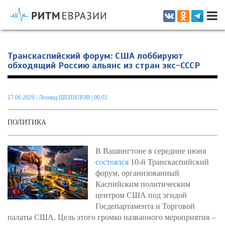
Информационно-аналитическое издание, посвященное актуальным
проблемам интеграции на постсоветском пространстве
Транскаспийский форум: США лоббируют
обходящий Россию альянс из стран экс-СССР
17.06.2026
|
Леонид ШЕПИЛОВ
| 00.02
ПОЛИТИКА
В Вашингтоне в середине июня
состоялся
10-й Транскаспийский
форум, организованный
Каспийским политическим
центром США под эгидой
Госдепартамента и Торговой
палаты США. Цель этого громко названного мероприятия –