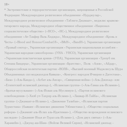
18+
* Экстремистские и террористические организации, запрещенные в Российской
Федерации: Международное религиозное объединение «Нурджулар»,
Международное религиозное объединение «Таблиги Джамаат», меджлис крымско-
татарского народа, Международное общественное объединение «Национал-
социалистическое общество» («НСО», «НС»), Международное религиозное
объединение «Ат-Такфир Валь-Хиджра», Международное объединение «Кровь и
Честь» («Blood and Honour/Combat18», «B&H», «BandH»), Украинская организация
«Правый сектор», Украинская организация «Украинская национальная ассамблея –
Украинская народная самооборона» (УНА - УНСО), Украинская организация
«Украинская повстанческая армия» (УПА), Украинская организация «Тризуб им.
Степана Бандеры», Украинская организация «Братство», Полк «Азов», «Айдар»,
Общероссийская политическая партия «ВОЛЯ», «Высший военный Маджлисуль Шура
Объединенных сил моджахедов Кавказа», «Конгресс народов Ичкерии и Дагестана»,
«База» («Аль-Каида»), «Асбат аль-Ансар», «Священная война» («Аль-Джихад» или
«Египетский исламский джихад»), «Исламская группа» («Аль-Гамаа аль-Исламия»),
«Братья-мусульмане» («Аль-Ихван аль-Муслимун»), «Партия исламского
освобождения» («Хизб ут-Тахрир аль-Ислами»), «Лашкар-И-Тайба», «Исламская
группа» («Джамаат-и-Ислами»), «Движение Талибан», «Исламская партия
Туркестана» (бывшее «Исламское движение Узбекистана»), «Общество социальных
реформ» («Джамият аль-Ислах аль-Иджтимаи»), «Общество возрождения исламского
наследия» («Джамият Ихья ат-Тураз аль-Ислами»), «Дом двух святых» («Аль-
Харамейн»), «Джунд аш-Шам» (Войско Великой Сирии), «Исламский джихад –