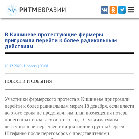
Информационно-аналитическое издание, посвященное актуальным
проблемам интеграции на постсоветском пространстве
В Кишиневе протестующие фермеры
пригрозили перейти к более радикальным
действиям
18.12.2020
|
Новости
| 00.08
НОВОСТИ И СОБЫТИЯ
Участники фермерского протеста в Кишиневе пригрозили
перейти к более радикальным мерам 18 декабря, если власти
до этого срока не представят им план возмещения потерь,
понесенных из-за засухи этого года. С ультиматумом
выступил в четверг член инициативной группы Сергей
Штефанко после переговоров с представителями