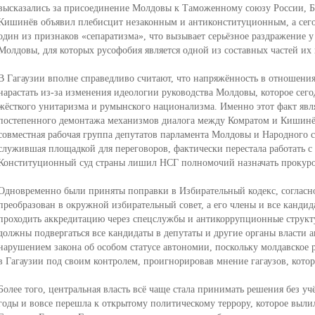
высказались за присоединение Молдовы к Таможенному союзу России, Бе
Кишинёв объявил плебисцит незаконным и антиконституционным, а сего
один из признаков «сепаратизма», что вызывает серьёзное раздражение 
Молдовы, для которых русофобия является одной из составных частей и
В Гагаузии вполне справедливо считают, что напряжённость в отношения
нарастать из-за изменения идеологии руководства Молдовы, которое сег
жёсткого унитаризма и румынского национализма. Именно этот факт явл
постепенного демонтажа механизмов диалога между Комратом и Кишинёв
совместная рабочая группа депутатов парламента Молдовы и Народного с
служившая площадкой для переговоров, фактически перестала работать с 2
Конституционный суд страны лишил НСГ полномочий назначать прокуро
Одновременно были приняты поправки в Избирательный кодекс, согласн
преобразован в окружной избирательный совет, а его члены и все канди
проходить аккредитацию через спецслужбы и антикоррупционные структ
должны подвергаться все кандидаты в депутаты и другие органы власти а
нарушением закона об особом статусе автономии, поскольку молдавское
в Гагаузии под своим контролем, проигнорировав мнение гагаузов, кото
Более того, центральная власть всё чаще стала принимать решения без уч
годы и вовсе перешла к открытому политическому террору, которое вылил