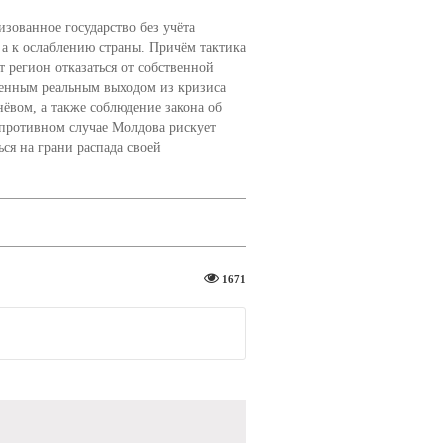
зованное государство без учёта
а к ослаблению страны. Причём тактика
т регион отказаться от собственной
венным реальным выходом из кризиса
вом, а также соблюдение закона об
 противном случае Молдова рискует
ся на грани распада своей
1671