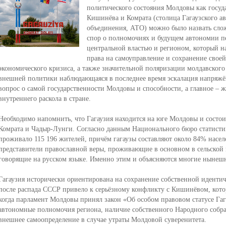
политического состояния Молдовы как госуд
Кишинёва и Комрата (столица Гагаузского а
объединения, АТО) можно было назвать сло
спор о полномочиях и будущем автономии п
центральной властью и регионом, который н
права на самоуправление и сохранение своей
экономического кризиса, а также значительной поляризации молдавского
внешней политики наблюдающаяся в последнее время эскалация напряжё
вопрос о самой государственности Молдовы и способности, а главное – 
внутреннего раскола в стране.
Необходимо напомнить, что Гагаузия находится на юге Молдовы и состои
Комрата и Чадыр-Лунги. Согласно данным Национального бюро статистик
проживало 115 196 жителей, причём гагаузы составляют около 84% насел
представители православной веры, проживающие в основном в сельской 
говорящие на русском языке. Именно этим и объясняются многие нынеш
Гагаузия исторически ориентирована на сохранение собственной иденти
после распада СССР привело к серьёзному конфликту с Кишинёвом, кото
когда парламент Молдовы принял закон «Об особом правовом статусе Гаг
автономные полномочия региона, наличие собственного Народного собра
внешнее самоопределение в случае утраты Молдовой суверенитета.