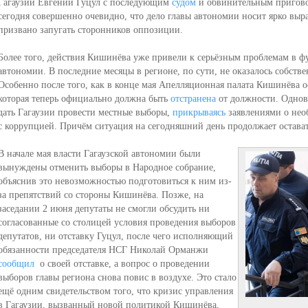
Гагаузии Евгении Гуцул с последующим
судом
и обвинительным приговор
сегодня совершенно очевидно, что дело главы автономии носит ярко вы
призвано запугать сторонников оппозиции.
Более того, действия Кишинёва уже привели к серьёзным проблемам в 
автономии. В последние месяцы в регионе, по сути, не оказалось собст
Особенно после того, как в конце мая Апелляционная палата Кишинёва ос
которая теперь официально должна быть
отстранена
от должности. Однов
дать Гагаузии провести местные выборы,
прикрываясь
заявлениями о нео
с коррупцией. Причём ситуация на сегодняшний день продолжает остава
В начале мая власти Гагаузской автономии были
вынуждены отменить выборы в Народное собрание,
объяснив это невозможностью подготовиться к ним из-
за препятствий со стороны Кишинёва. Позже, на
заседании 2 июня депутаты не смогли обсудить ни
согласованные со столицей условия проведения выборов
депутатов, ни отставку Гуцул, после чего исполняющий
обязанности председателя НСГ Николай Орманжи
сообщил
о своей отставке, а вопрос о проведении
выборов главы региона снова повис в воздухе. Это стало
ещё одним свидетельством того, что кризис управления
в Гагаузии, вызванный новой политикой Кишинёва,