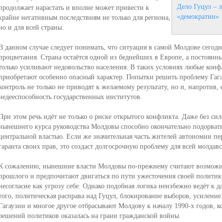
Дело Гуцул – 
продолжает нарастать и вполне может привести к
«демократии»
крайне негативным последствиям не только для региона,
но и для всей страны.
В данном случае следует понимать, что ситуация в самой Молдове сегодн
процветания. Страна остаётся одной из беднейших в Европе, а постоянн
только усиливают недовольство населения. В таких условиях любые кон
приобретают особенно опасный характер. Попытки решить проблему Гаг
контроль не только не приводят к желаемому результату, но и, напротив
недееспособность государственных институтов.
При этом речь идёт не только о риске открытого конфликта. Даже без си
нынешнего курса руководства Молдовы способно окончательно подорват
центральной властью. Если же значительная часть жителей автономии п
гаранта своих прав, это создаст долгосрочную проблему для всей молдавс
К сожалению, нынешние власти Молдовы по-прежнему считают возможн
прошлого и предпочитают двигаться по пути ужесточения своей политик
несогласие как угрозу себе. Однако подобная логика неизбежно ведёт к 
того, политическая расправа над Гуцул, блокирование выборов, усилени
Гагаузии и многое другое отбрасывают Молдову к началу 1990-х годов, к
решений политиков оказалась на грани гражданской войны.