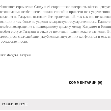
Нынешнее стремление Санду и её сторонников построить жёстко централи
региональных особенностей вполне способно привести не к укреплению, 
давления на Гагаузию выглядит бесперспективной, так как она не застави
позиции и тем более не укрепит молдавскую государственность. Единст
остаётся возвращение к полноценному диалогу между Комратом и Кишинё
особом статусе Гагаузии и отказ от политики политического давления. В
столкнуться с дальнейшим углублением внутренних конфликтов и оказать
государственности.
Теги:
Молдова
Гагаузия
КОММЕНТАРИИ (
0
)
ТАКЖЕ ПО ТЕМЕ