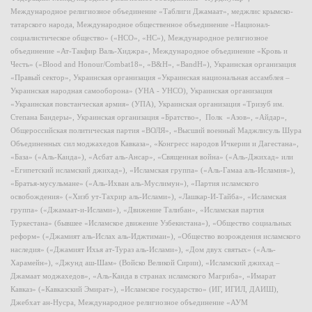
Международное религиозное объединение «Таблиги Джамаат», меджлис крымско-
татарского народа, Международное общественное объединение «Национал-
социалистическое общество» («НСО», «НС»), Международное религиозное
объединение «Ат-Такфир Валь-Хиджра», Международное объединение «Кровь и
Честь» («Blood and Honour/Combat18», «B&H», «BandH»), Украинская организация
«Правый сектор», Украинская организация «Украинская национальная ассамблея –
Украинская народная самооборона» (УНА - УНСО), Украинская организация
«Украинская повстанческая армия» (УПА), Украинская организация «Тризуб им.
Степана Бандеры», Украинская организация «Братство», Полк «Азов», «Айдар»,
Общероссийская политическая партия «ВОЛЯ», «Высший военный Маджлисуль Шура
Объединенных сил моджахедов Кавказа», «Конгресс народов Ичкерии и Дагестана»,
«База» («Аль-Каида»), «Асбат аль-Ансар», «Священная война» («Аль-Джихад» или
«Египетский исламский джихад»), «Исламская группа» («Аль-Гамаа аль-Исламия»),
«Братья-мусульмане» («Аль-Ихван аль-Муслимун»), «Партия исламского
освобождения» («Хизб ут-Тахрир аль-Ислами»), «Лашкар-И-Тайба», «Исламская
группа» («Джамаат-и-Ислами»), «Движение Талибан», «Исламская партия
Туркестана» (бывшее «Исламское движение Узбекистана»), «Общество социальных
реформ» («Джамият аль-Ислах аль-Иджтимаи»), «Общество возрождения исламского
наследия» («Джамият Ихья ат-Тураз аль-Ислами»), «Дом двух святых» («Аль-
Харамейн»), «Джунд аш-Шам» (Войско Великой Сирии), «Исламский джихад –
Джамаат моджахедов», «Аль-Каида в странах исламского Магриба», «Имарат
Кавказ» («Кавказский Эмират»), «Исламское государство» (ИГ, ИГИЛ, ДАИШ),
Джебхат ан-Нусра, Международное религиозное объединение «АУМ