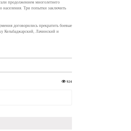
стали продолжением многолетнего
о населения. Три попытки заключить
рмения договорились прекратить боевые
ку Кельбаджарский, Лачинский и
924