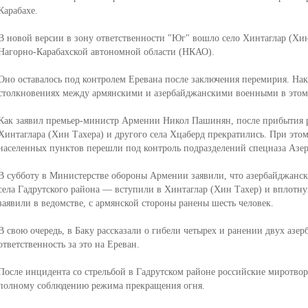
Карабахе.
В новой версии в зону ответственности "Юг" вошло село Хинтаглар (Хи
Нагорно-Карабахской автономной области (НКАО).
Оно оставалось под контролем Еревана после заключения перемирия. На
столкновениях между армянскими и азербайджанскими военными в этом
Как заявил премьер-министр Армении Никол Пашинян, после прибытия 
Хинтаглара (Хин Тахера) и другого села Хцаберд прекратились. При этом,
населенных пунктов перешли под контроль подразделений спецназа Азе
В субботу в Министерстве обороны Армении заявили, что азербайджански
села Гадрутского района — вступили в Хинтаглар (Хин Тахер) и вплотн
заявили в ведомстве, с армянской стороны ранены шесть человек.
В свою очередь, в Баку рассказали о гибели четырех и ранении двух аз
ответственность за это на Ереван.
После инцидента со стрельбой в Гадрутском районе российские миротво
полному соблюдению режима прекращения огня.