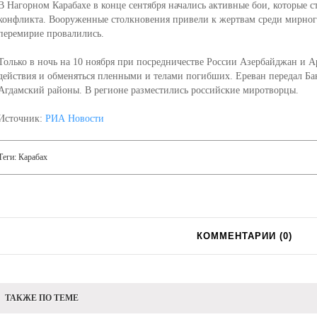
В Нагорном Карабахе в конце сентября начались активные бои, которые 
конфликта. Вооруженные столкновения привели к жертвам среди мирног
перемирие провалились.
Только в ночь на 10 ноября при посредничестве России Азербайджан и А
действия и обменяться пленными и телами погибших. Ереван передал Ба
Агдамский районы. В регионе разместились российские миротворцы.
Источник:
РИА Новости
Теги:
Карабах
КОММЕНТАРИИ (
0
)
ТАКЖЕ ПО ТЕМЕ