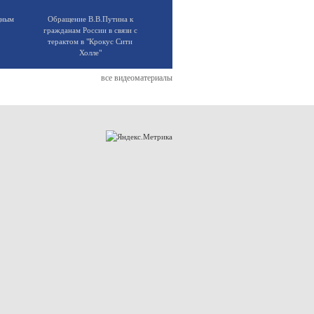
щным
Обращение В.В.Путина к
гражданам России в связи с
терактом в "Крокус Сити
Холле"
все видеоматериалы