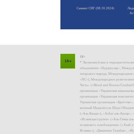
Саммит СНГ (08.10.2024)
Лид
Ас
18+
* Экстремистские и террористическ
объединение «Нурджулар», Междуна
татарского народа, Международное 
«НС»), Международное религиозное
Честь» («Blood and Honour/Combat1
организация «Украинская националь
организация «Украинская повстанчес
Украинская организация «Братство»
военный Маджлисуль Шура Объединен
(«Аль-Каида»), «Асбат аль-Ансар»,
«Исламская группа» («Аль-Гамаа ал
исламского освобождения» («Хизб у
Ислами»), «Движение Талибан», «Ис