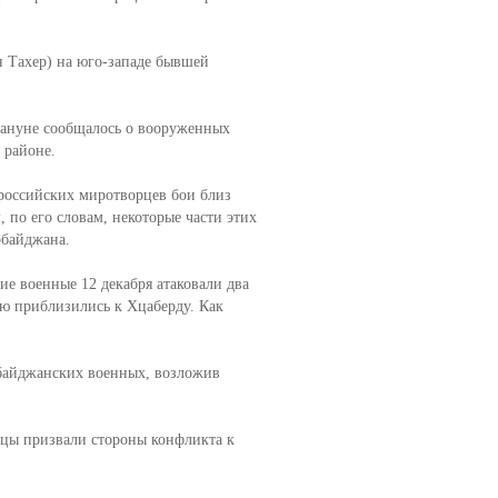
н Тахер) на юго-западе бывшей
кануне сообщалось о вооруженных
 районе.
российских миротворцев бои близ
 по его словам, некоторые части этих
рбайджана.
е военные 12 декабря атаковали два
ую приблизились к Хцаберду. Как
ербайджанских военных, возложив
рцы призвали стороны конфликта к