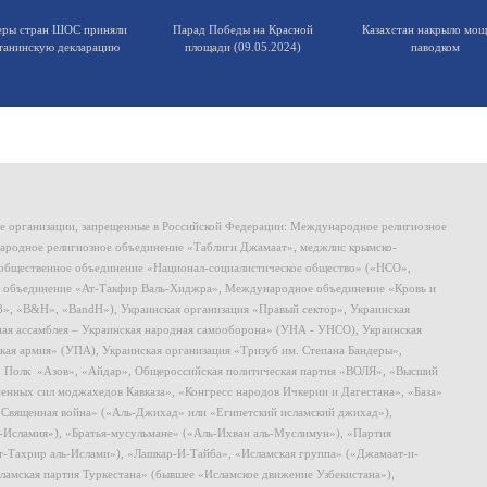
еры стран ШОС приняли
Парад Победы на Красной
Казахстан накрыло мо
танинскую декларацию
площади (09.05.2024)
паводком
ие организации, запрещенные в Российской Федерации: Международное религиозное
родное религиозное объединение «Таблиги Джамаат», меджлис крымско-
общественное объединение «Национал-социалистическое общество» («НСО»,
 объединение «Ат-Такфир Валь-Хиджра», Международное объединение «Кровь и
8», «B&H», «BandH»), Украинская организация «Правый сектор», Украинская
ная ассамблея – Украинская народная самооборона» (УНА - УНСО), Украинская
кая армия» (УПА), Украинская организация «Тризуб им. Степана Бандеры»,
, Полк «Азов», «Айдар», Общероссийская политическая партия «ВОЛЯ», «Высший
ных сил моджахедов Кавказа», «Конгресс народов Ичкерии и Дагестана», «База»
 «Священная война» («Аль-Джихад» или «Египетский исламский джихад»),
ь-Исламия»), «Братья-мусульмане» («Аль-Ихван аль-Муслимун»), «Партия
т-Тахрир аль-Ислами»), «Лашкар-И-Тайба», «Исламская группа» («Джамаат-и-
ламская партия Туркестана» (бывшее «Исламское движение Узбекистана»),