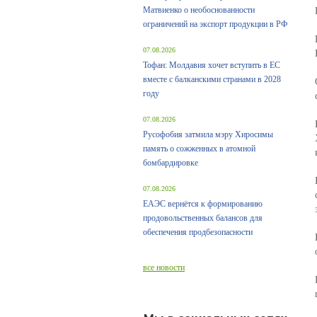
Матвиенко о необоснованности
ограничений на экспорт продукции в РФ
07.08.2026
Тофан: Молдавия хочет вступить в ЕС
вместе с балканскими странами в 2028
году
07.08.2026
Русофобия затмила мэру Хиросимы
память о сожженных в атомной
бомбардировке
07.08.2026
ЕАЭС вернётся к формированию
продовольственных балансов для
обеспечения продбезопасности
все новости