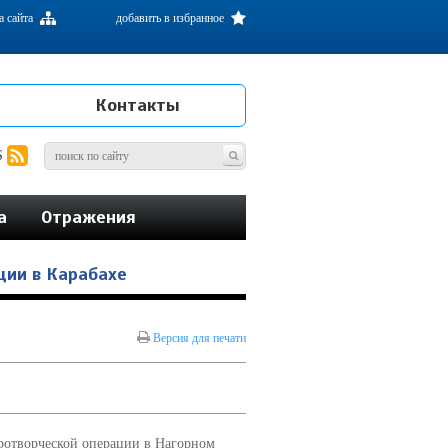
а сайта
добавить в избранное
Контакты
S
а
Отражения
ции в Карабахе
Версия для печати
ротворческой операции в Нагорном