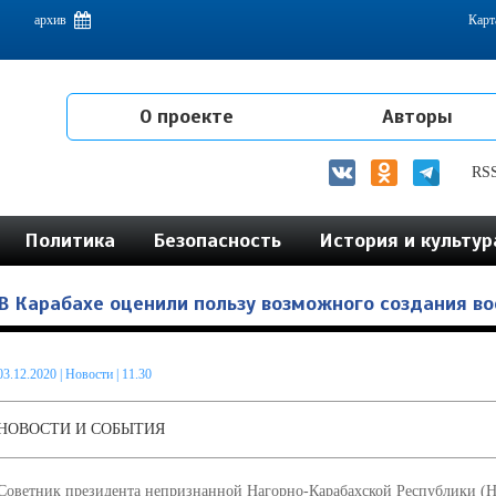
емам интеграции на постсоветском пространстве
архив
Карт
О проекте
Авторы
RS
Политика
Безопасность
История и культур
В Карабахе оценили пользу возможного создания в
03.12.2020
|
Новости
| 11.30
НОВОСТИ И СОБЫТИЯ
Советник президента непризнанной Нагорно-Карабахской Республики (