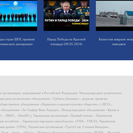
еры стран ШОС приняли
Парад Победы на Красной
Казахстан накрыло мо
танинскую декларацию
площади (09.05.2024)
паводком
ие организации, запрещенные в Российской Федерации: Международное религиозное
родное религиозное объединение «Таблиги Джамаат», меджлис крымско-
общественное объединение «Национал-социалистическое общество» («НСО»,
 объединение «Ат-Такфир Валь-Хиджра», Международное объединение «Кровь и
8», «B&H», «BandH»), Украинская организация «Правый сектор», Украинская
ная ассамблея – Украинская народная самооборона» (УНА - УНСО), Украинская
кая армия» (УПА), Украинская организация «Тризуб им. Степана Бандеры»,
, Полк «Азов», «Айдар», Общероссийская политическая партия «ВОЛЯ», «Высший