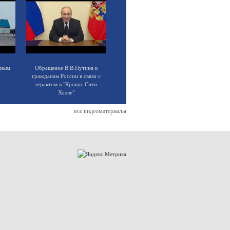
щным
Обращение В.В.Путина к
гражданам России в связи с
терактом в "Крокус Сити
Холле"
все видеоматериалы