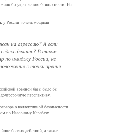
лужило бы укреплению безопасности. На
как у России «очень мощный
жан на агрессию? А если
о здесь делать? В таком
ар по имиджу России, не
положение с точки зрения
ссийской военной базы было бы
а долгосрочную перспективу.
говора о коллективной безопасности
ном по Нагорному Карабаху
йоне боевых действий, а также