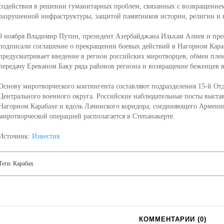
содействия в решении гуманитарных проблем, связанных с возвращение
разрушенной инфраструктуры, защитой памятников истории, религии и 
9 ноября Владимир Путин, президент Азербайджана Ильхам Алиев и п
подписали соглашение о прекращении боевых действий в Нагорном Караб
предусматривает введение в регион российских миротворцев, обмен пл
передачу Ереваном Баку ряда районов региона и возвращение беженцев в
Основу миротворческого контингента составляют подразделения 15-й От
Центрального военного округа. Российские наблюдательные посты выста
Нагорном Карабахе и вдоль Лачинского коридора, соединяющего Армени
миротворческой операцией располагается в Степанакерте.
Источник:
Известия
Теги:
Карабах
КОММЕНТАРИИ (
0
)