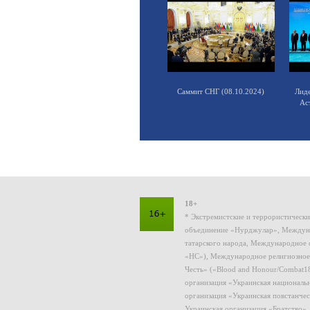
Саммит СНГ (08.10.2024)
Лид
Ас
18+
* Экстремистские и террористическ
объединение «Нурджулар», Междуна
татарского народа, Международное 
«НС»), Международное религиозное
Честь» («Blood and Honour/Combat1
организация «Украинская националь
организация «Украинская повстанчес
Украинская организация «Братство»