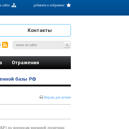
а сайта
добавить в избранное
Контакты
S
а
Отражения
оенной базы РФ
Версия для печати
НКР) по вопросам внешней политики