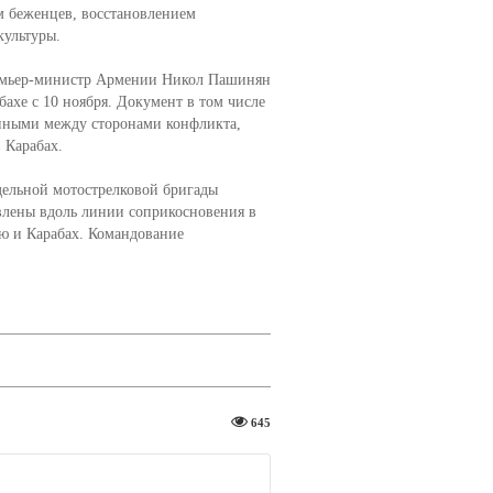
м беженцев, восстановлением
культуры.
ремьер-министр Армении Никол Пашинян
ахе с 10 ноября. Документ в том числе
енными между сторонами конфликта,
 Карабах.
дельной мотострелковой бригады
влены вдоль линии соприкосновения в
ю и Карабах. Командование
645