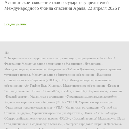
Астанинское заявление глав государств-учредителей
Международного Фонда спасения Арала, 22 апреля 2026 г.
Все документы
18+
* Экстремистские и террористические организации, запрещенные в Российской
Федерации: Международное религиозное объединение «Нурджулар»,
Международное религиозное объединение «Таблиги Джамаат», меджлис крымско-
татарского народа, Международное общественное объединение «Национал-
социалистическое общество» («НСО», «НС»), Международное религиозное
объединение «Ат-Такфир Валь-Хиджра», Международное объединение «Кровь и
Честь» («Blood and Honour/Combat18», «B&H», «BandH»), Украинская организация
«Правый сектор», Украинская организация «Украинская национальная ассамблея –
Украинская народная самооборона» (УНА - УНСО), Украинская организация
«Украинская повстанческая армия» (УПА), Украинская организация «Тризуб им.
Степана Бандеры», Украинская организация «Братство», Полк «Азов», «Айдар»,
Общероссийская политическая партия «ВОЛЯ», «Высший военный Маджлисуль Шура
Объединенных сил моджахедов Кавказа», «Конгресс народов Ичкерии и Дагестана»,