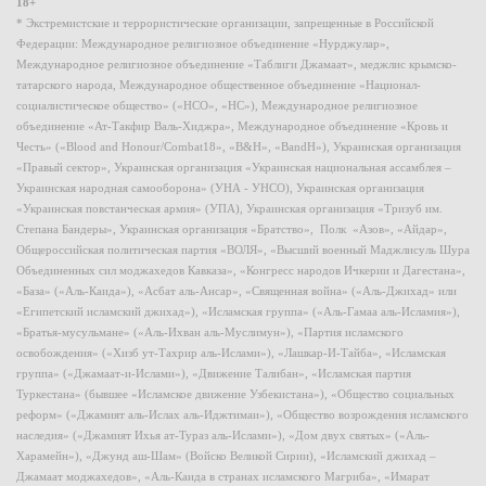
18+
* Экстремистские и террористические организации, запрещенные в Российской
Федерации: Международное религиозное объединение «Нурджулар»,
Международное религиозное объединение «Таблиги Джамаат», меджлис крымско-
татарского народа, Международное общественное объединение «Национал-
социалистическое общество» («НСО», «НС»), Международное религиозное
объединение «Ат-Такфир Валь-Хиджра», Международное объединение «Кровь и
Честь» («Blood and Honour/Combat18», «B&H», «BandH»), Украинская организация
«Правый сектор», Украинская организация «Украинская национальная ассамблея –
Украинская народная самооборона» (УНА - УНСО), Украинская организация
«Украинская повстанческая армия» (УПА), Украинская организация «Тризуб им.
Степана Бандеры», Украинская организация «Братство», Полк «Азов», «Айдар»,
Общероссийская политическая партия «ВОЛЯ», «Высший военный Маджлисуль Шура
Объединенных сил моджахедов Кавказа», «Конгресс народов Ичкерии и Дагестана»,
«База» («Аль-Каида»), «Асбат аль-Ансар», «Священная война» («Аль-Джихад» или
«Египетский исламский джихад»), «Исламская группа» («Аль-Гамаа аль-Исламия»),
«Братья-мусульмане» («Аль-Ихван аль-Муслимун»), «Партия исламского
освобождения» («Хизб ут-Тахрир аль-Ислами»), «Лашкар-И-Тайба», «Исламская
группа» («Джамаат-и-Ислами»), «Движение Талибан», «Исламская партия
Туркестана» (бывшее «Исламское движение Узбекистана»), «Общество социальных
реформ» («Джамият аль-Ислах аль-Иджтимаи»), «Общество возрождения исламского
наследия» («Джамият Ихья ат-Тураз аль-Ислами»), «Дом двух святых» («Аль-
Харамейн»), «Джунд аш-Шам» (Войско Великой Сирии), «Исламский джихад –
Джамаат моджахедов», «Аль-Каида в странах исламского Магриба», «Имарат