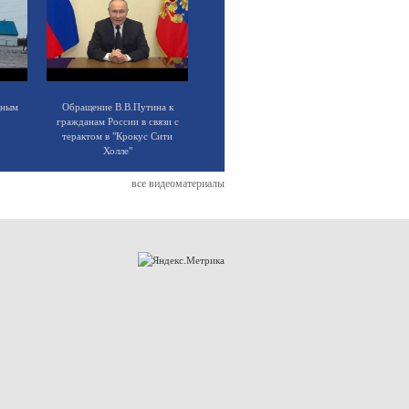
щным
Обращение В.В.Путина к
гражданам России в связи с
терактом в "Крокус Сити
Холле"
все видеоматериалы