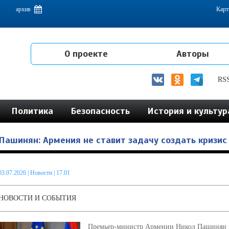
емам интеграции на постсоветском пространстве
архив
Карт
О проекте
Авторы
RS
Политика
Безопасность
История и культур
Пашинян: Армения не ставит задачу создать кризис
03.07.2026
|
Новости
| 17.01
НОВОСТИ И СОБЫТИЯ
Премьер-министр Армении Никол Пашинян н