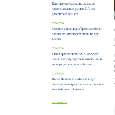
Кыргызстан стал одним из самых
привлекательных рынков ЦА для
российского бизнеса
07.08.2026
Завершена прокладка Транскаспийской
волоконно-оптической линии по дну
Каспия
07.08.2026
Главы правительств ЕАЭС обсудили
новую систему торговых отношений и
кооперацию в аграрном бизнесе
07.08.2026
Посол Пакистана в Москве видит
большой потенциал в «связке» Россия –
Азербайджан – Армения
все новости