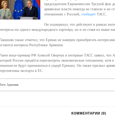
председателем Еврокомиссии Урсулой фон де
армянские власти никогда не ставили и не ст
отношениях с Россией,
сообщает
ТАСС.
Он подчеркнул, что действуют в рамках инте
интересы ни одного международного партнёра, но и не ставя их выше н
Пашинян также отметил, что Ереван не намерен пренебрегать интересами
остаются интересы Республики Армения.
Ранее вице-премьер РФ Алексей Оверчук в интервью ТАСС заявил, что А
которой России придётся пересмотреть экономические отношения, хотя в
решения не будут приниматься в ущерб Еревану. Он также призвал армян
перспективы экспорта в ЕС.
Теги:
Армения
КОММЕНТАРИИ (
0
)