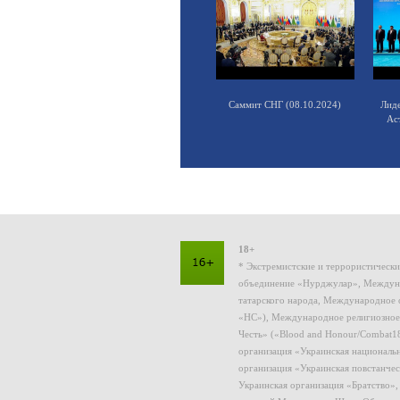
Саммит СНГ (08.10.2024)
Лид
Ас
18+
* Экстремистские и террористическ
объединение «Нурджулар», Междуна
татарского народа, Международное 
«НС»), Международное религиозное
Честь» («Blood and Honour/Combat1
организация «Украинская националь
организация «Украинская повстанчес
Украинская организация «Братство»