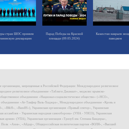
еры стран ШОС приняли
Парад Победы на Красной
Казахстан накрыло мо
танинскую декларацию
площади (09.05.2024)
паводком
ие организации, запрещенные в Российской Федерации: Международное религиозное
родное религиозное объединение «Таблиги Джамаат», меджлис крымско-
общественное объединение «Национал-социалистическое общество» («НСО»,
 объединение «Ат-Такфир Валь-Хиджра», Международное объединение «Кровь и
8», «B&H», «BandH»), Украинская организация «Правый сектор», Украинская
ная ассамблея – Украинская народная самооборона» (УНА - УНСО), Украинская
кая армия» (УПА), Украинская организация «Тризуб им. Степана Бандеры»,
, Полк «Азов», «Айдар», Общероссийская политическая партия «ВОЛЯ», «Высший