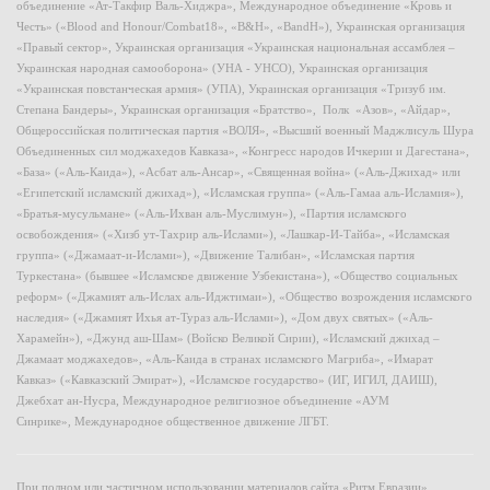
объединение «Ат-Такфир Валь-Хиджра», Международное объединение «Кровь и
Честь» («Blood and Honour/Combat18», «B&H», «BandH»), Украинская организация
«Правый сектор», Украинская организация «Украинская национальная ассамблея –
Украинская народная самооборона» (УНА - УНСО), Украинская организация
«Украинская повстанческая армия» (УПА), Украинская организация «Тризуб им.
Степана Бандеры», Украинская организация «Братство», Полк «Азов», «Айдар»,
Общероссийская политическая партия «ВОЛЯ», «Высший военный Маджлисуль Шура
Объединенных сил моджахедов Кавказа», «Конгресс народов Ичкерии и Дагестана»,
«База» («Аль-Каида»), «Асбат аль-Ансар», «Священная война» («Аль-Джихад» или
«Египетский исламский джихад»), «Исламская группа» («Аль-Гамаа аль-Исламия»),
«Братья-мусульмане» («Аль-Ихван аль-Муслимун»), «Партия исламского
освобождения» («Хизб ут-Тахрир аль-Ислами»), «Лашкар-И-Тайба», «Исламская
группа» («Джамаат-и-Ислами»), «Движение Талибан», «Исламская партия
Туркестана» (бывшее «Исламское движение Узбекистана»), «Общество социальных
реформ» («Джамият аль-Ислах аль-Иджтимаи»), «Общество возрождения исламского
наследия» («Джамият Ихья ат-Тураз аль-Ислами»), «Дом двух святых» («Аль-
Харамейн»), «Джунд аш-Шам» (Войско Великой Сирии), «Исламский джихад –
Джамаат моджахедов», «Аль-Каида в странах исламского Магриба», «Имарат
Кавказ» («Кавказский Эмират»), «Исламское государство» (ИГ, ИГИЛ, ДАИШ),
Джебхат ан-Нусра, Международное религиозное объединение «АУМ
Синрике», Международное общественное движение ЛГБТ.
При полном или частичном использовании материалов сайта «Ритм Евразии»