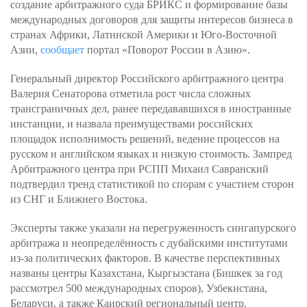
создание арбитражного суда БРИКС и формирование базы
международных договоров для защиты интересов бизнеса в
странах Африки, Латинской Америки и Юго-Восточной
Азии,
сообщает
портал «Поворот России в Азию».
Генеральный директор Российского арбитражного центра
Валерия Сенаторова отметила рост числа сложных
трансграничных дел, ранее передававшихся в иностранные
инстанции, и назвала преимуществами российских
площадок исполнимость решений, ведение процессов на
русском и английском языках и низкую стоимость. Зампред
Арбитражного центра при РСПП Михаил Савранский
подтвердил тренд статистикой по спорам с участием сторон
из СНГ и Ближнего Востока.
Эксперты также указали на перегруженность сингапурского
арбитража и неопределённость с дубайскими институтами
из-за политических факторов. В качестве перспективных
названы центры Казахстана, Кыргызстана (Бишкек за год
рассмотрел 500 международных споров), Узбекистана,
Беларуси, а также Каирский региональный центр.