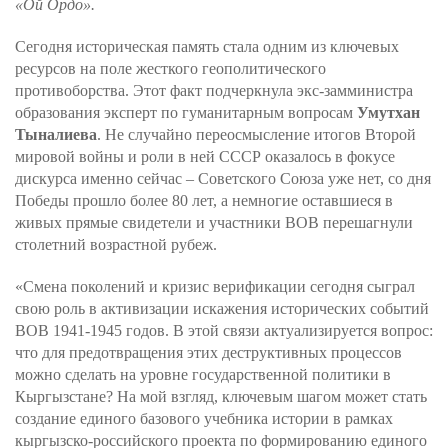
«Ой Ордо».
Сегодня историческая память стала одним из ключевых
ресурсов на поле жесткого геополитического
противоборства. Этот факт подчеркнула экс-замминистра
образования эксперт по гуманитарным вопросам
Умутхан
Тыналиева
. Не случайно переосмысление итогов Второй
мировой войны и роли в ней СССР оказалось в фокусе
дискурса именно сейчас – Советского Союза уже нет, со дня
Победы прошло более 80 лет, а немногие оставшиеся в
живых прямые свидетели и участники ВОВ перешагнули
столетний возрастной рубеж.
«Смена поколений и кризис верификации сегодня сыграл
свою роль в активизации искажения исторических событий
ВОВ 1941-1945 годов. В этой связи актуализируется вопрос:
что для предотвращения этих деструктивных процессов
можно сделать на уровне государственной политики в
Кыргызстане? На мой взгляд, ключевым шагом может стать
создание единого базового учебника истории в рамках
кыргызско-российского проекта по формированию единого