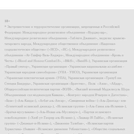
18+
* Экстремистские и террористические организации, запрещенные в Российской
Федерации: Международное религиозное объединение «Нурджулар»,
Международное религиозное объединение «Таблиги Джамаат», меджлис крымско-
татарского народа, Международное общественное объединение «Национал-
социалистическое общество» («НСО», «НС»), Международное религиозное
объединение «Ат-Такфир Валь-Хиджра», Международное объединение «Кровь и
Честь» («Blood and Honour/Combat18», «B&H», «BandH»), Украинская организация
«Правый сектор», Украинская организация «Украинская национальная ассамблея –
Украинская народная самооборона» (УНА - УНСО), Украинская организация
«Украинская повстанческая армия» (УПА), Украинская организация «Тризуб им.
Степана Бандеры», Украинская организация «Братство», Полк «Азов», «Айдар»,
Общероссийская политическая партия «ВОЛЯ», «Высший военный Маджлисуль Шура
Объединенных сил моджахедов Кавказа», «Конгресс народов Ичкерии и Дагестана»,
«База» («Аль-Каида»), «Асбат аль-Ансар», «Священная война» («Аль-Джихад» или
«Египетский исламский джихад»), «Исламская группа» («Аль-Гамаа аль-Исламия»),
«Братья-мусульмане» («Аль-Ихван аль-Муслимун»), «Партия исламского
освобождения» («Хизб ут-Тахрир аль-Ислами»), «Лашкар-И-Тайба», «Исламская
группа» («Джамаат-и-Ислами»), «Движение Талибан», «Исламская партия
Туркестана» (бывшее «Исламское движение Узбекистана»), «Общество социальных