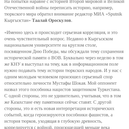
На попытки наравне с историей Второй мировой и Великой
Отечественной войны переписать историю, например,
тюркского мира обратил внимание редактор МИА «Sputnik
Кыргызстан»
Таалай Ороскулов
.
«Именно здесь и происходит серьезная корреляция, и это
очень чувствительный вопрос. Недавно в Кыргызском
национальном университете на круглом столе,
посвященном Дню Победы, мы обсуждали тему сохранения
исторической памяти о ВОВ. Буквально через неделю в том
же КНУ я выступал на тему, как в информационном поле
нужно подавать тему истории тюркских народов. И у нас с
одним молодым человеком произошел серьезный спор
относительно личности Мустафы Шокая. Мой оппонент
назвал этого пособника нацистов защитником Туркестана.
С одной стороны, это не удивительно, учитывая, что в том
же Казахстане ему памятники сейчас ставят. С другой
стороны, это и есть новая интерпретация исторических
событий, когда героизируются пособники фашистов, а
история тюрков, уходящая в глубокую древность,
коррелируется с войной, произошедшей меньше века