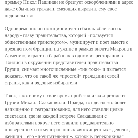
премьер Никол Пашинян не брезгует оскорблениями в адрес
даже обычных граждан, смеющих выразить ему свое
недовольство.
Одновременно он позиционирует себя как «близкого к
народу» главу правительства, который «пользуется
общественным транспортом», музицирует и поет вместе с
президентом Франции на ужине в рамках визита Макрона в
Армению, играет на барабанах в одном из ресторанов в
Тбилиси в окружении представителей правительства
Грузии, снимает многочисленные «тик-токи» и пытается
доказать, что он такой же «простой» гражданин своей
страны, как и рядовые избиратели.
Трюк, к которому в свое время прибегал и экс-президент
Грузии Михаил Саакашвили. Правда, тот делал это более
напыщенно и театрализованно, для него ставили целые
спектакли, где на каждой встрече Саакашвили с
избирателями вокруг него ставили предварительно
проверенных и отмуштрованных «восхищенных» девочек,
женщин – его «почитательниц», которые, перекрикивая