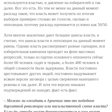
используются властью, и давление на избирателей и так
далее. Все это есть. Но тем не менее на данный момент
расклад таков, что власть может получить по итогам
выборов примерно столько же голосов, сколько и
оппозиция, поэтому расклад оценивается условно как 50/50.
Хотя многие аналитики дают б
о
льшие шансы власти, я
считаю, что шансы власти и оппозиции на данный момент
равны. Однако власть рассматривает разные сценарии, вся
избирательная кампания проходит на фоне массовых
репрессий, только из партии основного оппонента сейчас
более 60 человек сидят в тюрьме, а более 400 человек в
общей сложности были задержаны. Власти постоянно
арестовывают других людей, постоянно выдумывают
всякие версии заговора с целью свержения нынешнего
режима и так далее. И хотя эти версии никаких
подтверждений не находят, факт есть факт.
– Можно ли ожидать в Армении что-то подобное
бархатной революции или насильственной смене власти?
Если да, откуда могут финансироваться и кем могут