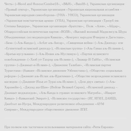
Честь» («Blood and Honour/Combat18», «B&H», «BandH»), Украинская организация
«Правый сектор», Украинская организация «Украинская национальная ассамблея –
Украинская народная самооборона» (УНА - УНСО), Украинская организация
«Украинская повстанческая армия» (УПА), Украинская организация «Тризуб им.
Степана Бандеры», Украинская организация «Братство», Полк «Азов», «Айдар»,
Общероссийская политическая партия «ВОЛЯ», «Высший военный Маджлисуль Шура
Объединенных сил моджахедов Кавказа», «Конгресс народов Ичкерии и Дагестана»,
«База» («Аль-Каида»), «Асбат аль-Ансар», «Священная война» («Аль-Джихад» или
«Египетский исламский джихад»), «Исламская группа» («Аль-Гамаа аль-Исламия»),
«Братья-мусульмане» («Аль-Ихван аль-Муслимун»), «Партия исламского
освобождения» («Хизб ут-Тахрир аль-Ислами»), «Лашкар-И-Тайба», «Исламская
группа» («Джамаат-и-Ислами»), «Движение Талибан», «Исламская партия
Туркестана» (бывшее «Исламское движение Узбекистана»), «Общество социальных
реформ» («Джамият аль-Ислах аль-Иджтимаи»), «Общество возрождения исламского
наследия» («Джамият Ихья ат-Тураз аль-Ислами»), «Дом двух святых» («Аль-
Харамейн»), «Джунд аш-Шам» (Войско Великой Сирии), «Исламский джихад –
Джамаат моджахедов», «Аль-Каида в странах исламского Магриба», «Имарат
Кавказ» («Кавказский Эмират»), «Исламское государство» (ИГ, ИГИЛ, ДАИШ),
Джебхат ан-Нусра, Международное религиозное объединение «АУМ
Синрике», Международное общественное движение ЛГБТ.
При полном или частичном использовании материалов сайта «Ритм Евразии»