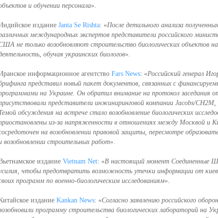
объектов и обучении персонала
».
Индийское издание
Janta Se Rishta
: «
После детального анализа полученн
различных международных экспертов представители российского минист
США не только возобновляют строительство биологических объектов на
деятельность, обучая украинских биологов
».
Иранское информационное агентство
Fars News
: «
Российский генерал Иго
брифинга представил новый пакет документов, связанных с финансируе
программами на Украине. Он обратил внимание на протокол заседания от
присутствовали представители инжиниринговой компании Jacobs/CH2M, 
Темой обсуждения на встрече стало возобновление биологических исслед
приостановлены из-за напряженности в отношениях между Москвой и Ки
сосредоточен на возобновлении правовой защиты, пересмотре образоват
и возобновлении строительных работ
».
Вьетнамское издание
Vietnam Net
: «
В настоящий момент Соединенные 
усилия, чтобы предотвратить возможность утечки информации от киевс
своих программ по военно-биологическим исследованиям
».
Китайское издание
Kankan News
: «
Согласно заявлению российского обор
возобновили программу строительства биологических лабораторий на Ук