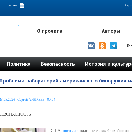
емам интеграции на постсоветском пространстве
архив
Карт
О проекте
Авторы
RS
Политика
Безопасность
История и культур
Проблема лабораторий американского биооружия на
23.05.2026
|
Сергей АНДРЕЕВ
| 00.04
БЕЗОПАСНОСТЬ
США
признали
наличие своих биолаборатор