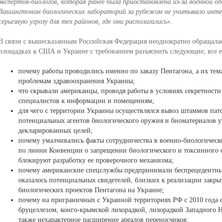
экспертов-биологов, которая ранее была приостановлена из-за военной оп
Вашингтоном биологических лабораторий за рубежом не учитывало инт
серьезную угрозу для тех районов, где они располагались
».
В связи с вышесказанным Российская Федерация неоднократно обращала
площадках к США и Украине с требованием разъяснить следующие, все е
почему работы проводились именно по заказу Пентагона, а их тем
проблемам здравоохранения Украины;
что скрывали американцы, проводя работы в условиях секретности
специалистов к информации и помещениям;
для чего с территории Украины осуществлялся вывоз штаммов па
потенциальных агентов биологического оружия и биоматериалов у
декларированных целей;
почему умалчивались факты сотрудничества в военно-биологическ
по линии Конвенции о запрещении биологического и токсинного 
блокируют разработку ее проверочного механизма;
почему американские спецслужбы предпринимали беспрецедентные
оказалось потенциальных свидетелей, близких к реализации закры
биологических проектов Пентагона на Украине;
почему на приграничных с Украиной территориях РФ с 2010 года 
бруцеллезом, конго-крымской лихорадкой, лихорадкой Западного Н
также нехарактерное расширение ареалов переносчиков;