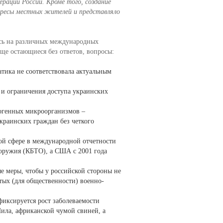
ерации России. Кроме того, создание
ересы местных жителей и представляло
сь на различных международных
ще остающиеся без ответов, вопросы:
атика не соответствовала актуальным
 и ограничения доступа украинских
тогенных микроорганизмов –
краинских граждан без четкого
ой сфере в международной отчетности
оружия (КБТО), а США с 2001 года
 меры, чтобы у российской стороны не
тых (для общественности) военно-
фиксируется рост заболеваемости
ила, африканской чумой свиней, а