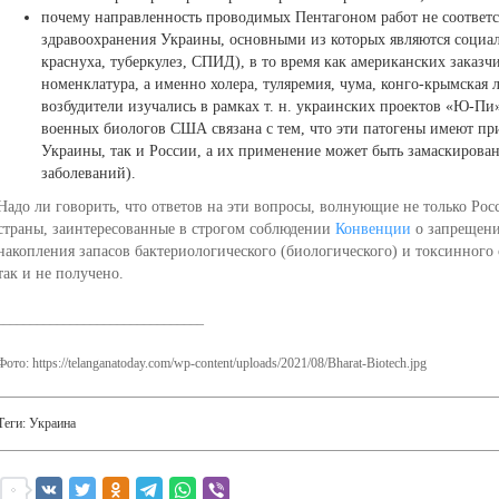
почему направленность проводимых Пентагоном работ не соответ
здравоохранения Украины, основными из которых являются социал
краснуха, туберкулез, СПИД), в то время как американских заказч
номенклатура, а именно холера, туляремия, чума, конго-крымская 
возбудители изучались в рамках т. н. украинских проектов «Ю-Пи»
военных биологов США связана с тем, что эти патогены имеют пр
Украины, так и России, а их применение может быть замаскирова
заболеваний).
Надо ли говорить, что ответов на эти вопросы, волнующие не только Ро
страны, заинтересованные в строгом соблюдении
Конвенции
о запрещени
накопления запасов бактериологического (биологического) и токсинного 
так и не получено.
_______________________________
Фото: https://telanganatoday.com/wp-content/uploads/2021/08/Bharat-Biotech.jpg
Теги:
Украина