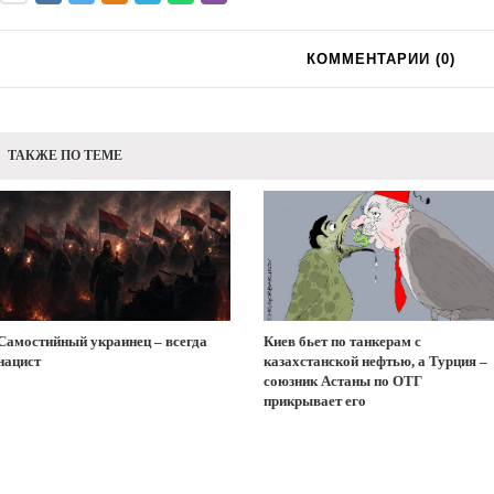
КОММЕНТАРИИ (
0
)
ТАКЖЕ ПО ТЕМЕ
Самостийный украинец – всегда
Киев бьет по танкерам с
нацист
казахстанской нефтью, а Турция –
союзник Астаны по ОТГ
прикрывает его