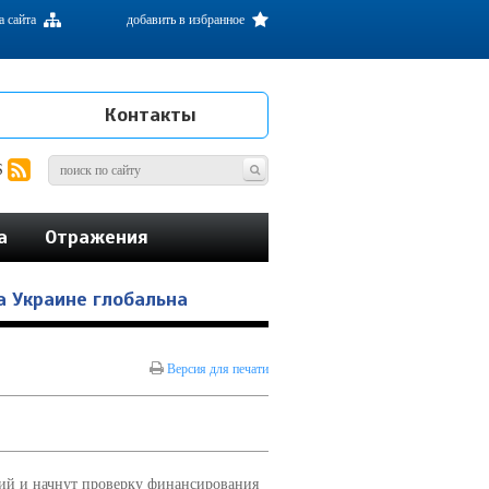
а сайта
добавить в избранное
Контакты
S
а
Отражения
 Украине глобальна
Версия для печати
ий и начнут проверку финансирования