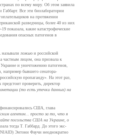
 странах по всему миру. Об этом заявила
 Габбарт. Все эти биолаборатории
огоплательщиков на протяжении
ериканской разведчицы, более 40 из них
19 показала, какие катастрофические
ледования опасных патогенов в
А называли ложью и российской
ла частным лицом, она призвала к
Украине и уничтожению патогенов,
, например бывшего сенатора-
российскую пропаганду». На этот раз,
х предстоит проверить, директор
ометации (то есть утечки данных) на
 финансировались США, глава
ским агентом... просто за то, что я
 сайте посольства США на Украине, о
азала тогда Т. Габбард. До этого экс-
(NIAID) Энтони Фаучи неоднократно