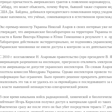
отрицал причастность американских грантов к появлению коронавируса, 
Габбард, это может объяснить, почему Фаучи, бывший также старшим м
США Дж. Байдена, добивался президентского помилования перед уходом в
также напомнила, что учёных, сомневающихся в естественном происхож
Экс-премьер-министр Украины Николай Азаров в своих интервью уже нес
утверждает, что американские биолаборатории на территории Украины по
власти в Киеве Виктора Ющенко и Юлии Тимошенко в результате т. н. ор
Лаборатории действовали экстерриториально, не подчиняясь украинском
Украинские чиновники не имели доступа к контролю за их деятельностью
С 2010 г. возглавляемое Н. Азаровым правительство (при президенте В. Я
американцев разрешения на инспекции, пригрозило отключить электроэ
если американцы не допустят украинских инспекторов. По словам Азаров
посетила комиссия Минздрава Украины. Однако инспекторов провели тол
информации был ограничен. Было принято решение прекратить деятельно
реализовать это так и не удалось из-за евромайдана и последовавшего за
к власти нынешний неонацистско-олигархический режим.
В свое время начальник войск радиационной, химической и биологическ
лейтенант Игорь Кириллов получил доступ к материалам одной из таких 
Фактически сразу же после этого он был убит посредством теракта 17 дек
заложено в самокат, стоящий рядом с подъездом дома, в котором жил гене