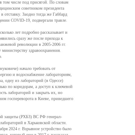
в том числе под присягой. По словам
едицинским советником президента
 отставку. Заодно тогда же Габбард
дении COVID-19, подвергали травле.
колько лет подробно рассказывает и
явились сразу же после прихода к
анжевой революции в 2005-2006 гг.
у министерству здравоохранения.
.
нуковиче) начало требовать от
нергию и водоснабжение лабораториям,
а, одну из лабораторий (в Одессе)
ько по коридорам, а доступ к ключевой
сть лабораторий и закрыть их, но
 ним госпереворота в Киеве, приведшего
ой защиты (РХБЗ) ВС РФ генерал-
лабораторий в Харьковской области.
абря 2024 г. Взрывное устройство было
рал, который еще в 2017 г. рассказал