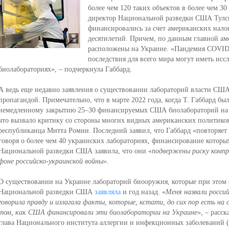
более чем 120 таких объектов в более чем 30
директор Национальной разведки США Тулси
финансировались за счет американских нал
десятилетий. Причем, по данным главной ам
расположены на Украине. «Пандемия COVID-
последствия для всего мира могут иметь исс
биолабораториях», – подчеркнула Габбард.
А ведь еще недавно заявления о существовании лабораторий власти СШ
пропагандой. Примечательно, что в марте 2022 года, когда Т. Габбард бы
немедленному закрытию 25–30 финансируемых США биолабораторий на 
что вызвало критику со стороны многих видных американских политиков
республиканца Митта Ромни. Последний заявил, что Габбард «повторяет 
говоря о более чем 40 украинских лабораториях, финансирование которы
Национальной разведки США заявила, что они «
подвержены риску компр
фоне российско-украинской войны
».
О существовании на Украине лабораторий биооружия, которые при этом
Национальной разведки США
заявляла
и год назад. «
Меня назвали россий
говорила правду и излагала факты, которые, кстати, до сих пор есть на
том, как США финансировали эти биолаборатории на Украине
», – расск
глава Национального института аллергии и инфекционных заболеваний 