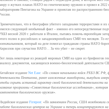
миру о жутких планах НАТО по генетическому оружию и провел в 2022
лабораториям Пентагона на Украине и проектам по распространению био
России.
Примечательно, что в биографии убитого западными террористами и их 
имелся следующий необычный факт – именно его непосредственные под
РХБЗ весной 2020 г. работали в Италии, пытаясь помочь европейцам за
этого полно в российских и западноевропейских СМИ тех месяцев. То ес
военачальником, который на деле помогал гражданам страны НАТО бороть
Кириллов при соучастии НАТО… За что убит – не секрет.
Вот лишь некоторые из реакций мировых СМИ на один из брифингов ген
анализу документов, касающихся военно-биологической деятельности СШ
Китайское издание
Net Ease
: «
По словам начальника войск РХБЗ ВС РФ, 
деятельности Пентагона, ранее изложенные минобороны, вынудили амер
чтобы скрыть истинный характер своей биологической деятельности на 
название программы «Совместные биологические исследования», которая
компонентов биологического оружия
».
Индийское издание
Firstpost
: «
По заявлениям России, США возобновили с
работе биологических центров на Украине и теперь концентрируются на