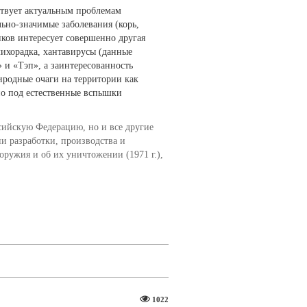
ствует актуальным проблемам
ьно-значимые заболевания (корь,
иков интересует совершенно другая
лихорадка, хантавирусы (данные
 и «Тэп», а заинтересованность
иродные очаги на территории как
но под естественные вспышки
ссийскую Федерацию, но и все другие
и разработки, производства и
оружия и об их уничтожении (1971 г.),
1022