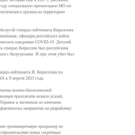
 году специальную презентацию МО по
логического оружия на территорию
обслугой генерал-лейтенанта Кириллова
чинённые, офицеры российских войск
тормозить пандемию COVID-19. Деталей
ть генерал Кириллов был российским
ся с биоугрозами. И при этом убит был
ерал-лейтенанта И. Кириллова по
А к 9 апреля 2023 года.
факты военно-биологической
иканцев приложить немало усилий,
Украине и заставили их изменить
 фактически направлена на разработку
вою противоречивую программу по
 строительстве новых секретных