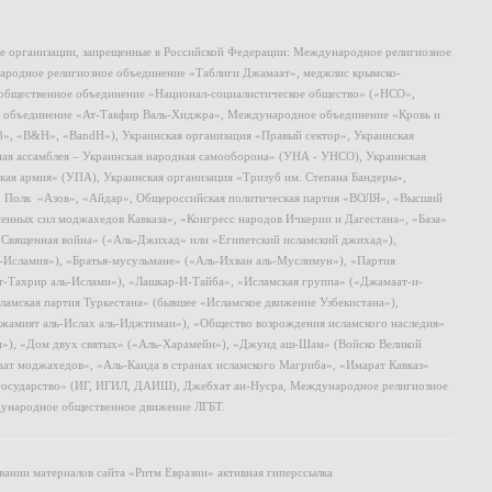
ие организации, запрещенные в Российской Федерации: Международное религиозное
родное религиозное объединение «Таблиги Джамаат», меджлис крымско-
общественное объединение «Национал-социалистическое общество» («НСО»,
 объединение «Ат-Такфир Валь-Хиджра», Международное объединение «Кровь и
8», «B&H», «BandH»), Украинская организация «Правый сектор», Украинская
ная ассамблея – Украинская народная самооборона» (УНА - УНСО), Украинская
кая армия» (УПА), Украинская организация «Тризуб им. Степана Бандеры»,
, Полк «Азов», «Айдар», Общероссийская политическая партия «ВОЛЯ», «Высший
ных сил моджахедов Кавказа», «Конгресс народов Ичкерии и Дагестана», «База»
 «Священная война» («Аль-Джихад» или «Египетский исламский джихад»),
ь-Исламия»), «Братья-мусульмане» («Аль-Ихван аль-Муслимун»), «Партия
т-Тахрир аль-Ислами»), «Лашкар-И-Тайба», «Исламская группа» («Джамаат-и-
ламская партия Туркестана» (бывшее «Исламское движение Узбекистана»),
амият аль-Ислах аль-Иджтимаи»), «Общество возрождения исламского наследия»
и»), «Дом двух святых» («Аль-Харамейн»), «Джунд аш-Шам» (Войско Великой
ат моджахедов», «Аль-Каида в странах исламского Магриба», «Имарат Кавказ»
 государство» (ИГ, ИГИЛ, ДАИШ), Джебхат ан-Нусра, Международное религиозное
ународное общественное движение ЛГБТ.
ании материалов сайта «Ритм Евразии» активная гиперссылка