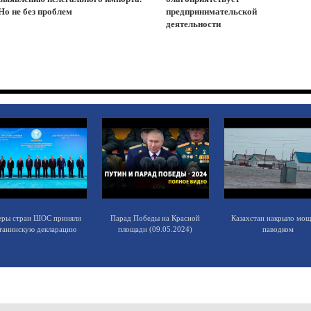
Но не без проблем
предпринимательской
деятельности
еры стран ШОС приняли
Парад Победы на Красной
Казахстан накрыло мо
танинскую декларацию
площади (09.05.2024)
паводком