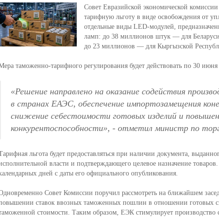
Совет Евразийской экономической комиссии
тарифную льготу в виде освобождения от у
отдельные виды LED-модулей, предназначен
ламп: до 38 миллионов штук — для Беларуси
до 23 миллионов — для Кыргызской Респуб
Мера таможенно-тарифного регулирования будет действовать по 30 июня 
«Решение направлено на оказание содействия произв
в странах ЕАЭС, обеспечение импортозамещения коне
снижение себестоимости готовых изделий и повышен
конкурентоспособности»
, - отметил министр по тор
Тарифная льгота будет предоставляться при наличии документа, выданн
исполнительной власти и подтверждающего целевое назначение товаров. 
календарных дней с даты его официального опубликования.
Одновременно Совет Комиссии поручил рассмотреть на ближайшем засе
повышении ставок ввозных таможенных пошлин в отношении готовых св
таможенной стоимости. Таким образом, ЕЭК стимулирует производство 