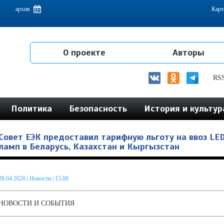
емам интеграции на постсоветском пространстве
архив
Карт
О проекте
Авторы
RS
Политика
Безопасность
История и культур
Совет ЕЭК предоставил тарифную льготу на ввоз LE
ламп в Беларусь, Казахстан и Кыргызстан
28.04.2026
|
Новости
| 15.00
НОВОСТИ И СОБЫТИЯ