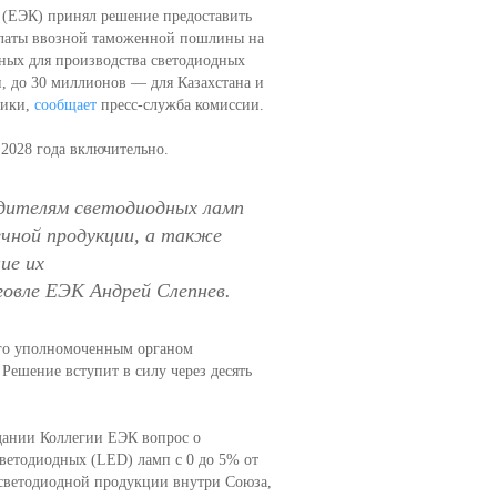
 (ЕЭК) принял решение предоставить
платы ввозной таможенной пошлины на
ных для производства светодиодных
, до 30 миллионов — для Казахстана и
лики,
сообщает
пресс-служба комиссии.
2028 года включительно.
одителям светодиодных ламп
чной продукции, а также
ие их
говле ЕЭК Андрей Слепнев.
ого уполномоченным органом
Решение вступит в силу через десять
дании Коллегии ЕЭК вопрос о
етодиодных (LED) ламп с 0 до 5% от
светодиодной продукции внутри Союза,