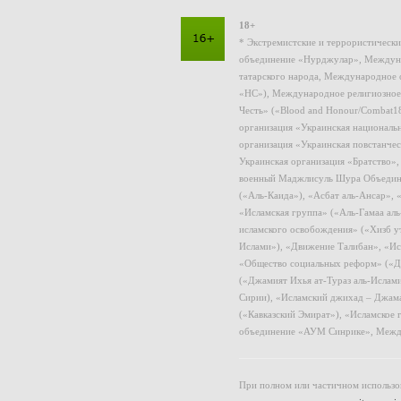
18+
* Экстремистские и террористическ
объединение «Нурджулар», Междуна
татарского народа, Международное 
«НС»), Международное религиозное
Честь» («Blood and Honour/Combat1
организация «Украинская националь
организация «Украинская повстанчес
Украинская организация «Братство»
военный Маджлисуль Шура Объединен
(«Аль-Каида»), «Асбат аль-Ансар»,
«Исламская группа» («Аль-Гамаа ал
исламского освобождения» («Хизб у
Ислами»), «Движение Талибан», «Ис
«Общество социальных реформ» («Дж
(«Джамият Ихья ат-Тураз аль-Ислам
Сирии), «Исламский джихад – Джама
(«Кавказский Эмират»), «Исламское
объединение «АУМ Синрике», Межд
При полном или частичном использов