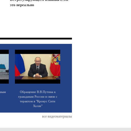
это нереально
щным
Обращение В.В.Путина к
гражданам России в связи с
терактом в "Крокус Сити
Холле"
все видеоматериалы