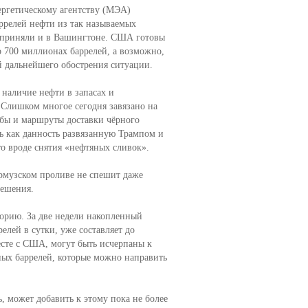
ергетическому агентству (МЭА)
ррелей нефти из так называемых
едприняли и в Вашингтоне. США готовы
 о 700 миллионах баррелей, а возможно,
й дальнейшего обострения ситуации.
 наличие нефти в запасах и
Слишком многое сегодня завязано на
бы и маршруты доставки чёрного
ть как данность развязанную Трампом и
о вроде снятия «нефтяных сливок».
рмузском проливе не спешит даже
решения.
орию. За две недели накопленный
елей в сутки, уже составляет до
есте с США, могут быть исчерпаны к
чных баррелей, которые можно направить
, может добавить к этому пока не более