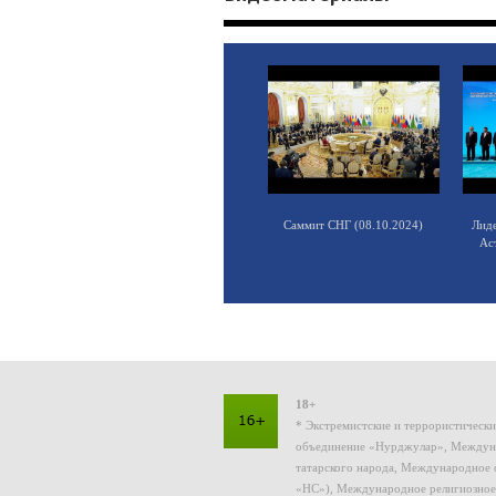
Саммит СНГ (08.10.2024)
Лид
Ас
18+
* Экстремистские и террористическ
объединение «Нурджулар», Междуна
татарского народа, Международное 
«НС»), Международное религиозное