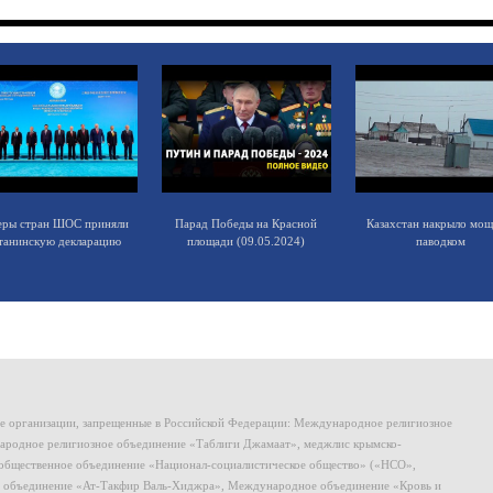
еры стран ШОС приняли
Парад Победы на Красной
Казахстан накрыло мо
танинскую декларацию
площади (09.05.2024)
паводком
ие организации, запрещенные в Российской Федерации: Международное религиозное
родное религиозное объединение «Таблиги Джамаат», меджлис крымско-
общественное объединение «Национал-социалистическое общество» («НСО»,
 объединение «Ат-Такфир Валь-Хиджра», Международное объединение «Кровь и