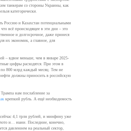
ким танкерам со стороны Украины, как
ельзя категорически.
ать Россию и Казахстан потенциальными
что всё происходящее в эти дни – это
ственное и долгосрочное, даже принеся
я их экономик, а главное, для
ей – вдвое меньше, чем в январе 2025-
ретные цифры расходятся. При этом в
и по 800 млрд каждый месяц. Тем не
я нефти должны приносить в российскую
 Трампа нам послабление за
как
крепкий рубль. А ещё необходимость
сейчас 4,1 трлн рублей, и минфину уже
лото и… юани. Последние, конечно,
ается давлением на реальный сектор,