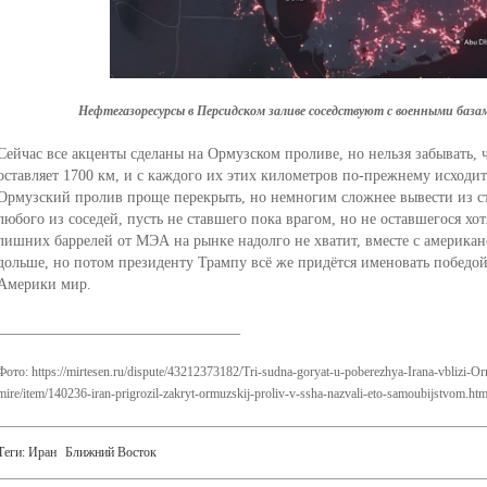
Нефтегазоресурсы в Персидском заливе соседствуют с военными ба
Сейчас все акценты сделаны на Ормузском проливе, но нельзя забывать, 
оставляет 1700 км, и с каждого их этих километров по-прежнему исходит
Ормузский пролив проще перекрыть, но немногим сложнее вывести из с
любого из соседей, пусть не ставшего пока врагом, но не оставшегося х
лишних баррелей от МЭА на рынке надолго не хватит, вместе с америка
дольше, но потом президенту Трампу всё же придётся именовать победо
Америки мир.
________________________________
Фото: https://mirtesen.ru/dispute/43212373182/Tri-sudna-goryat-u-poberezhya-Irana-vblizi-Orm
mire/item/140236-iran-prigrozil-zakryt-ormuzskij-proliv-v-ssha-nazvali-eto-samoubijstvom.ht
Теги:
Иран
Ближний Восток