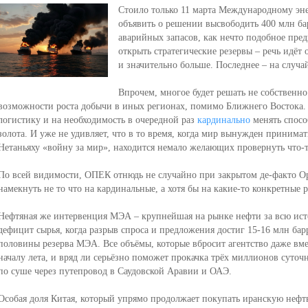
Стоило только 11 марта Международному эн
объявить о решении высвободить 400 млн ба
аварийных запасов, как нечто подобное пр
открыть стратегические резервы – речь идёт
и значительно больше. Последнее – на случа
Впрочем, многое будет решать не собственно
возможности роста добычи в иных регионах, помимо Ближнего Востока. 
логистику и на необходимость в очередной раз
кардинально
менять спосо
золота. И уже не удивляет, что в то время, когда мир вынужден принима
Нетаньяху «войну за мир», находится немало желающих провернуть что-т
По всей видимости, ОПЕК отнюдь не случайно при закрытом де-факто О
намекнуть не то что на кардинальные, а хотя бы на какие-то конкретные 
Нефтяная же интервенция МЭА – крупнейшая на рынке нефти за всю ист
дефицит сырья, когда разрыв спроса и предложения достиг 15-16 млн барр
половины резерва МЭА. Все объёмы, которые вбросит агентство даже вм
началу лета, и вряд ли серьёзно поможет прокачка трёх миллионов суто
по суше через путепровод в Саудовской Аравии и ОАЭ.
Особая доля Китая, который упрямо продолжает покупать иранскую нефть