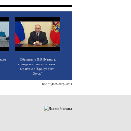
щным
Обращение В.В.Путина к
гражданам России в связи с
терактом в "Крокус Сити
Холле"
все видеоматериалы