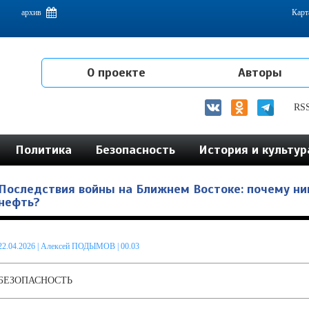
емам интеграции на постсоветском пространстве
архив
Карт
О проекте
Авторы
RS
Политика
Безопасность
История и культур
Последствия войны на Ближнем Востоке: почему ни
нефть?
22.04.2026
|
Алексей ПОДЫМОВ
| 00.03
БЕЗОПАСНОСТЬ