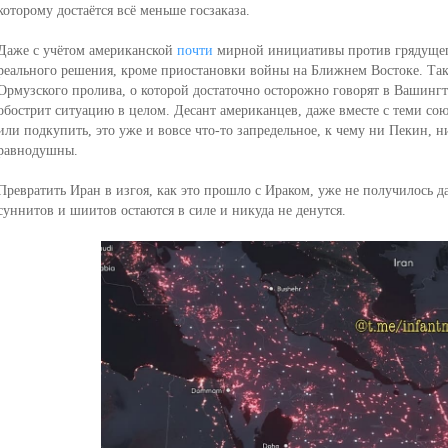
которому достаётся всё меньше госзаказа.
Даже с учётом американской
почти
мирной инициативы против грядущего
реального решения, кроме приостановки войны на Ближнем Востоке. Так
Ормузского пролива, о которой достаточно осторожно говорят в Вашингто
обострит ситуацию в целом. Десант американцев, даже вместе с теми сою
или подкупить, это уже и вовсе что-то запредельное, к чему ни Пекин, н
равнодушны.
Превратить Иран в изгоя, как это прошло с Ираком, уже не получилось д
суннитов и шиитов остаются в силе и никуда не денутся.