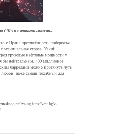
зами США и с минными «полями»
что у Ирана протяжённость побережья
 потенциальная угроза. Узкий
троя грузовые нефтяные мощности у
отя бы нейтральным. 400 миллионов
нским баррелями можно протянуть чуть
й любой, даже самый похабный для
uzskogo-proliva-so; https://vesti.kg/v-
ml