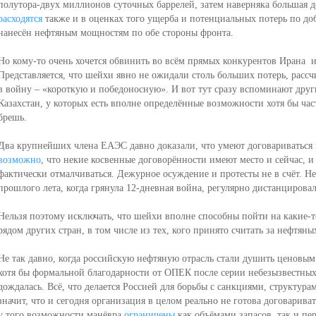
полутора-двух миллионов суточных баррелей, затем наверняка б
о
льшая д
расходятся
также и в оценках того ущерба и потенциальных потерь по доб
нанесён нефтяным мощностям по обе стороны фронта.
Но кому-то очень хочется обвинить во всём прямых конкурентов Ирана из
Представляется, что шейхи явно не ожидали столь больших потерь, рассч
в войну – «короткую и победоносную». И вот тут сразу вспоминают друг
Казахстан, у которых есть вполне определённые возможности хотя бы 
брешь.
Два крупнейших члена ЕАЭС давно доказали, что умеют договариваться 
возможно
, что некие косвенные договорённости имеют место и сейчас, и
фактически отмалчиваться. Дежурное осуждение и протесты не в счёт. Не 
прошлого лета, когда грянула 12-дневная война, регулярно дистанцирова
Нельзя поэтому исключать, что шейхи вполне способны пойти на какие-
рядом других стран, в том числе из тех, кого принято считать за нефтяны
Не так давно, когда российскую нефтяную отрасль стали душить ценовым
хотя бы формальной благодарности от ОПЕК после серии небезызвестных
дождалась. Всё, что делается Россией для борьбы с санкциями, структура
значит, что и сегодня организация в целом реально не готова договариват
у того возможности манёвра
ограничены
как объёмами запасов, так и пе