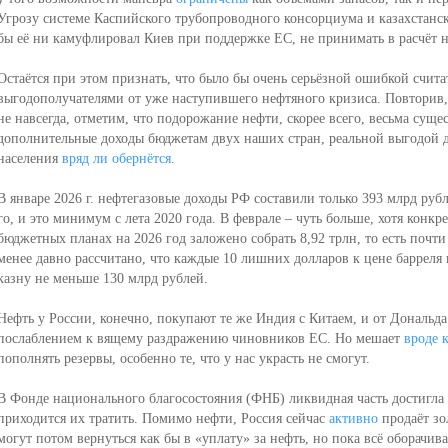
Угрозу системе Каспийского трубопроводного консорциума и казахстанс
бы её ни камуфлировал Киев при поддержке ЕС, не принимать в расчёт н
Остаётся при этом признать, что было бы очень серьёзной ошибкой счит
выгодополучателями от уже наступившего нефтяного кризиса. Повторив, 
не навсегда, отметим, что подорожание нефти, скорее всего, весьма суще
дополнительные доходы бюджетам двух наших стран, реальной выгодой дл
населения
вряд ли обернётся
.
В январе 2026 г. нефтегазовые доходы РФ составили только 393 млрд рубл
го, и это минимум с лета 2020 года. В феврале – чуть больше, хотя конк
бюджетных планах на 2026 год заложено собрать 8,92 трлн, то есть почт
менее давно рассчитано, что каждые 10 лишних долларов к цене баррел
казну не меньше 130 млрд рублей.
Нефть у России, конечно, покупают те же Индия с Китаем, и от Дональда
послаблением к вящему раздражению чиновников ЕС. Но мешает
вроде 
пополнять резервы, особенно те, что у нас украсть не смогут.
В Фонде национального благосостояния (ФНБ) ликвидная часть достигла 
приходится их тратить. Помимо нефти, Россия сейчас
активно
продаёт зо
могут потом вернуться как бы в «уплату» за нефть, но пока всё оборачив