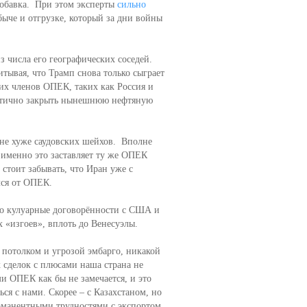
обавка. При этом эксперты
сильно
ыче и отгрузке, который за дни войны
 числа его географических соседей.
итывая, что Трамп снова только сыграет
их членов ОПЕК, таких как Россия и
частично закрыть нынешнюю нефтяную
не хуже саудовских шейхов. Вполне
 именно это заставляет ту же ОПЕК
стоит забывать, что Иран уже с
лся от ОПЕК.
то кулуарные договорённости с США и
х «изгоев», вплоть до Венесуэлы.
 потолком и угрозой эмбарго, никакой
 сделок с плюсами наша страна не
ми ОПЕК как бы не замечается, и это
ься с нами. Скорее – с Казахстаном, но
рманентными трудностями с экспортом.