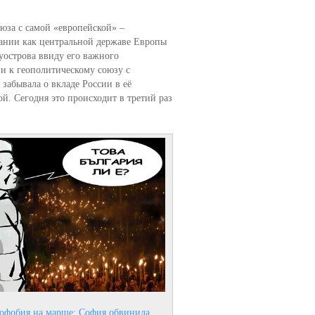
юза с самой «европейской» –
мании как центральной державе Европы
уострова ввиду его важного
и к геополитическому союзу с
забывала о вкладе России в её
й. Сегодня это происходит в третий раз
софобия на марше: София обвинила