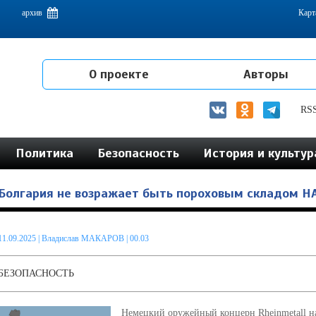
емам интеграции на постсоветском пространстве
архив
Карт
О проекте
Авторы
RS
Политика
Безопасность
История и культур
Болгария не возражает быть пороховым складом Н
11.09.2025
|
Владислав МАКАРОВ
| 00.03
БЕЗОПАСНОСТЬ
Немецкий оружейный концерн Rheinmetall на