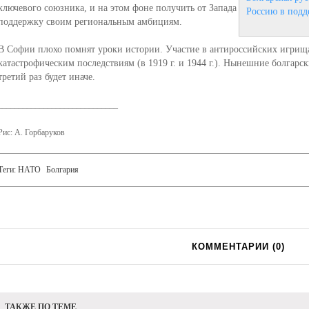
ключевого союзника, и на этом фоне получить от Запада
Россию в подд
поддержку своим региональным амбициям.
В Софии плохо помнят уроки истории. Участие в антироссийских игрищ
катастрофическим последствиям (в 1919 г. и 1944 г.). Нынешние болгарск
третий раз будет иначе.
_____________________________
Рис: А. Горбаруков
Теги:
НАТО
Болгария
КОММЕНТАРИИ (
0
)
ТАКЖЕ ПО ТЕМЕ