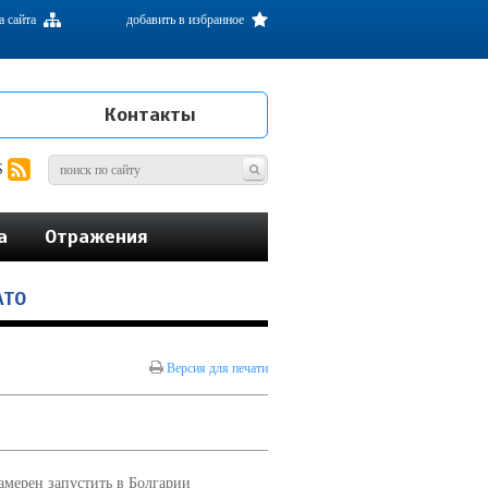
а сайта
добавить в избранное
Контакты
S
а
Отражения
АТО
Версия для печати
мерен запустить в Болгарии