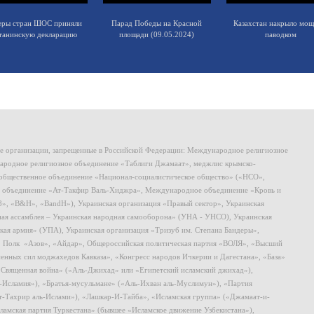
еры стран ШОС приняли
Парад Победы на Красной
Казахстан накрыло мо
танинскую декларацию
площади (09.05.2024)
паводком
ие организации, запрещенные в Российской Федерации: Международное религиозное
родное религиозное объединение «Таблиги Джамаат», меджлис крымско-
общественное объединение «Национал-социалистическое общество» («НСО»,
 объединение «Ат-Такфир Валь-Хиджра», Международное объединение «Кровь и
8», «B&H», «BandH»), Украинская организация «Правый сектор», Украинская
ная ассамблея – Украинская народная самооборона» (УНА - УНСО), Украинская
кая армия» (УПА), Украинская организация «Тризуб им. Степана Бандеры»,
, Полк «Азов», «Айдар», Общероссийская политическая партия «ВОЛЯ», «Высший
ных сил моджахедов Кавказа», «Конгресс народов Ичкерии и Дагестана», «База»
 «Священная война» («Аль-Джихад» или «Египетский исламский джихад»),
ь-Исламия»), «Братья-мусульмане» («Аль-Ихван аль-Муслимун»), «Партия
т-Тахрир аль-Ислами»), «Лашкар-И-Тайба», «Исламская группа» («Джамаат-и-
ламская партия Туркестана» (бывшее «Исламское движение Узбекистана»),