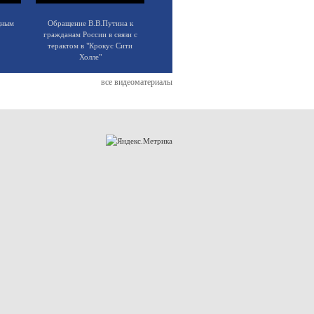
щным
Обращение В.В.Путина к
гражданам России в связи с
терактом в "Крокус Сити
Холле"
все видеоматериалы