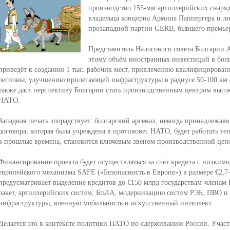
производство 155-мм артиллерийских снаряд
владельца концерна Армина Паппергера и л
прозападной партии GERB, бывшего премьер
Представитель Налогового совета Болгарии 
этому объём иностранных инвестиций в болг
приведёт к созданию 1 тыс. рабочих мест, привлечению квалифицирован
регионы, улучшению прилегающей инфраструктуры в радиусе 50-100 км (
также даст перспективу Болгарии стать производственным центром высо
НАТО.
Западная печать злорадствует: болгарский арсенал, некогда принадлежа
договора, которая была учреждена в противовес НАТО, будет работать тепе
в прошлые времена, становится ключевым звеном производственной цеп
Финансирование проекта будет осуществляться за счёт кредита с низким
европейского механизма SAFE («Безопасность в Европе») в размере €2,
предусматривает выделение кредитов до €150 млрд государствам-членам
ракет, артиллерийских систем, БпЛА, модернизацию систем РЭБ, ПВО и
инфраструктуры, военную мобильность и искусственный интеллект.
Делается это в контексте политики НАТО по сдерживанию России. Участ