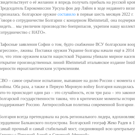
свидетельствует о её желании и впредь получать прибыль на русской кров
Председатель Еврокомиссии Урсула фон дер Ляйен в ходе недавнего визи
призналась: болгарское оружие
составило
в первые шесть месяцев 2022 г.
Говоря о сотрудничестве Болгарии с концерном Rheinmetall, она подчерк
видеть... мы увеличим производство боеприпасов, укрепим нашу коллек
сотрудничество с НАТО».
Пафосные заявления Софии о том, будто снабжение ВСУ болгарским воор
агрессию», лживы. Поставки оружия Украине болгары начали ещё в 2014 
то, что этим оружием власти нацистской Украины убивали мирное насел
открытие производственных линий Rheinmetall итальянское издание Insi
верности евроатлантическим устремлениям.
СВО – самое серьёзное испытание, выпавшее на долю России с момента 
войны. Оба раза, а также в Первую Мировую войну Болгария находилась
что-то происходит один раз – это случайность, если три раза – это закон
болгарской государственности такова, что в критические моменты истории
поддерживает Россию. Антироссийская политика современной Болгарии 
Болгария всегда претендовала на роль регионального лидера, вдохновляяс
сердцевине Балканского полуострова. Болгарский географ Жеко Радев в 1
самый прочный и самый стабильный мост, соединяющий всю центральную
Европы с Передней Азией и Северной Африкой».