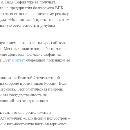
и. Ведь София уже её получает.
та на предприятия болгарского ВПК
 треть всех поставок киевскому режиму.
нула: «Именно такой проект мы и хотим
тивную безопасность и углубим
ужением – это ответ на «российскую
г. Местных политиков не беспокоило
ение Донбасса. Согласие Софии на
de Over
считает
очередным признаком её
окончания Великой Отечественной
 на стороне противников России. Если
омерность. Геополитическая природа
 эта государственность не
лишний раз это доказывает.
ь тем, что она расположена в
924 отмечал: «Балканский полуостров –
 и юго-восточную часть материковой