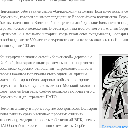
Присваивая себе звание самой «балканской» державы, Болгария искала со
Германией, которая занимает сердцевину Европейского континента. Гер
был выгоден союз с Болгарией как центральной державе Балканского пол
стратегического положения. В этом причина постоянного тяготения Софи
Берлином. И в моменты истории, когда такой союз складывался, Болгария 
освобождение от 500-летнего турецкого ига и поворачивалась к ней спино
за последние 100 лет.
Конкурируя за звание самой «балканской» державы с
Сербией, Болгария с подозрением смотрит на развитие
российско-сербских отношений. Стремление нанести
сербам военное поражение было одной из причин
участия болгар в обеих мировых войнах на стороне
Германии. Поскольку невозможно с Москвой заключить
союз против Белграда, София негласно заключает его с
Германией и др. странами НАТО.
Помогая альянсу в производстве боеприпасов, Болгария
хочет решить сразу несколько проблем: оживить
экономику, модернизировать собственный ВПК, помочь
НАТО ослабить Россию, лишив тем самым Сербию
Болгарская ру