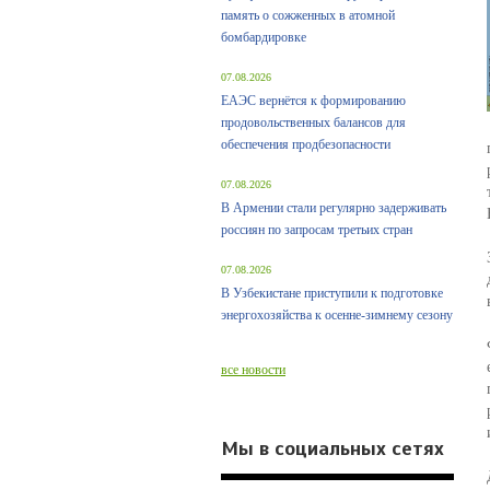
память о сожженных в атомной
бомбардировке
07.08.2026
ЕАЭС вернётся к формированию
продовольственных балансов для
обеспечения продбезопасности
07.08.2026
В Армении стали регулярно задерживать
россиян по запросам третьих стран
07.08.2026
В Узбекистане приступили к подготовке
энергохозяйства к осенне-зимнему сезону
все новости
Мы в социальных сетях