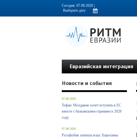
Информационно-аналитическое издание, посвященное актуальным пробл
Сегодня: 07.08.2026 |
Евразийская интеграция
Новости и события
07.08.2026
Тофан: Молдавия хочет вступить в ЕС
вместе с балканскими странами в 2028
году
07.08.2026
Русофобия затмила мэру Хиросимы