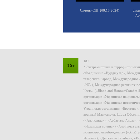
Саммит СНГ (08.10.2024)
Лид
Ас
18+
* Экстремистские и террористическ
объединение «Нурджулар», Междуна
татарского народа, Международное 
«НС»), Международное религиозное
Честь» («Blood and Honour/Combat1
организация «Украинская националь
организация «Украинская повстанчес
Украинская организация «Братство»
военный Маджлисуль Шура Объединен
(«Аль-Каида»), «Асбат аль-Ансар»,
«Исламская группа» («Аль-Гамаа ал
исламского освобождения» («Хизб у
Ислами»), «Движение Талибан», «Ис