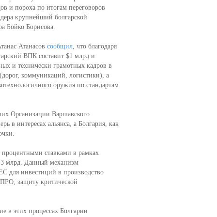
ов и пороха по итогам переговоров
идера крупнейший болгарской
а Бойко Борисова.
Атанас Атанасов
сообщил
, что благодаря
арский ВПК составит $1 млрд и
ных и технически грамотных кадров в
дорог, коммуникаций, логистики), а
котехнологичного оружия по стандартам
вших Организации Варшавского
рь в интересах альянса, а Болгария, как
очки.
и процентными ставками в рамках
7-3 млрд. Данный механизм
 ЕС для инвестиций в производство
 ПРО, защиту критической
ие в этих процессах Болгарии