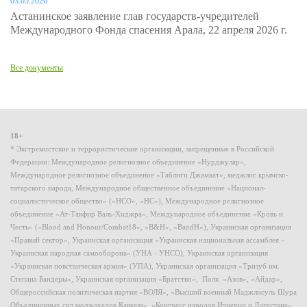
03.05.2026
Астанинское заявление глав государств-учредителей
Международного Фонда спасения Арала, 22 апреля 2026 г.
Все документы
18+
* Экстремистские и террористические организации, запрещенные в Российской
Федерации: Международное религиозное объединение «Нурджулар»,
Международное религиозное объединение «Таблиги Джамаат», меджлис крымско-
татарского народа, Международное общественное объединение «Национал-
социалистическое общество» («НСО», «НС»), Международное религиозное
объединение «Ат-Такфир Валь-Хиджра», Международное объединение «Кровь и
Честь» («Blood and Honour/Combat18», «B&H», «BandH»), Украинская организация
«Правый сектор», Украинская организация «Украинская национальная ассамблея –
Украинская народная самооборона» (УНА - УНСО), Украинская организация
«Украинская повстанческая армия» (УПА), Украинская организация «Тризуб им.
Степана Бандеры», Украинская организация «Братство», Полк «Азов», «Айдар»,
Общероссийская политическая партия «ВОЛЯ», «Высший военный Маджлисуль Шура
Объединенных сил моджахедов Кавказа», «Конгресс народов Ичкерии и Дагестана»,