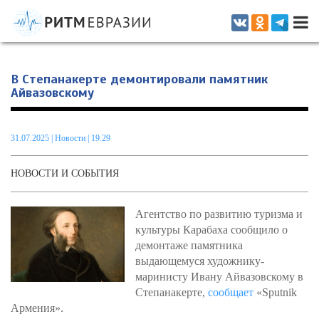
Информационно-аналитическое издание, посвященное актуальным
проблемам интеграции на постсоветском пространстве
В Степанакерте демонтировали памятник
Айвазовскому
31.07.2025
|
Новости
| 19.29
НОВОСТИ И СОБЫТИЯ
Агентство по развитию туризма и
культуры Карабаха сообщило о
демонтаже памятника
выдающемуся художнику-
маринисту Ивану Айвазовскому в
Степанакерте,
сообщает
«Sputnik
Армения».