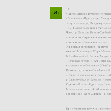
18+
* Экстремистские и террористическ
объединение «Нурджулар», Междуна
татарского народа, Международное 
«НС»), Международное религиозное
Честь» («Blood and Honour/Combat1
организация «Украинская националь
организация «Украинская повстанчес
Украинская организация «Братство»
военный Маджлисуль Шура Объединен
(«Аль-Каида»), «Асбат аль-Ансар»,
«Исламская группа» («Аль-Гамаа ал
исламского освобождения» («Хизб у
Ислами»), «Движение Талибан», «Ис
«Общество социальных реформ» («Дж
(«Джамият Ихья ат-Тураз аль-Ислам
Сирии), «Исламский джихад – Джама
(«Кавказский Эмират»), «Исламское
объединение «АУМ Синрике», Межд
При полном или частичном использов