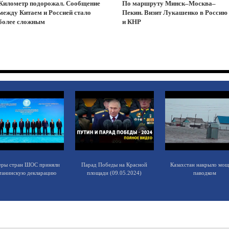
Километр подорожал. Сообщение
По маршруту Минск–Москва–
между Китаем и Россией стало
Пекин. Визит Лукашенко в Россию
более сложным
и КНР
еры стран ШОС приняли
Парад Победы на Красной
Казахстан накрыло мо
танинскую декларацию
площади (09.05.2024)
паводком