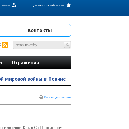
а сайта
добавить в избранное
Контакты
S
а
Отражения
ой мировой войны в Пекине
Версия для печати
он с лидером Китая Си Цзиньпином