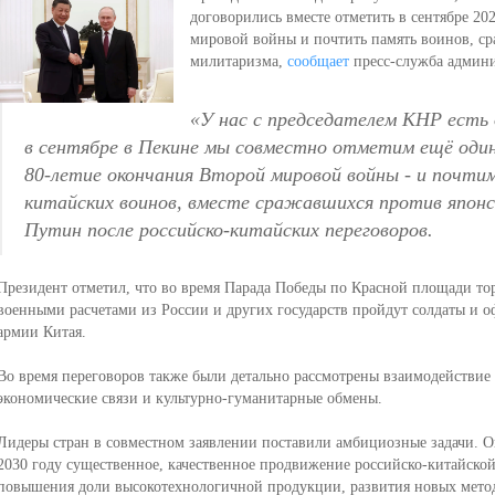
договорились вместе отметить в сентябре 20
мировой войны и почтить память воинов, с
милитаризма,
сообщает
пресс-служба админи
«
У нас с председателем КНР есть 
в сентябре в Пекине мы совместно отметим ещё один
80-летие окончания Второй мировой войны - и почти
китайских воинов, вместе сражавшихся против япон
Путин после российско-китайских переговоров.
Президент отметил, что во время Парада Победы по Красной площади т
военными расчетами из России и других государств пройдут солдаты и 
армии Китая.
Во время переговоров также были детально рассмотрены взаимодействие 
экономические связи и культурно-гуманитарные обмены.
Лидеры стран в совместном заявлении поставили амбициозные задачи. О
2030 году существенное, качественное продвижение российско-китайской
повышения доли высокотехнологичной продукции, развития новых метод