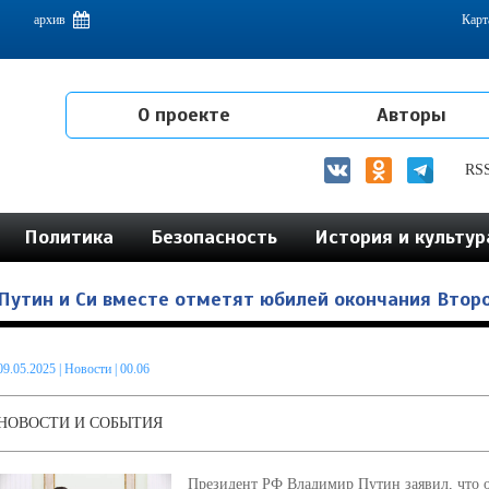
емам интеграции на постсоветском пространстве
архив
Карт
О проекте
Авторы
RS
Политика
Безопасность
История и культур
Путин и Си вместе отметят юбилей окончания Втор
09.05.2025
|
Новости
| 00.06
НОВОСТИ И СОБЫТИЯ
Президент РФ Владимир Путин заявил, что 