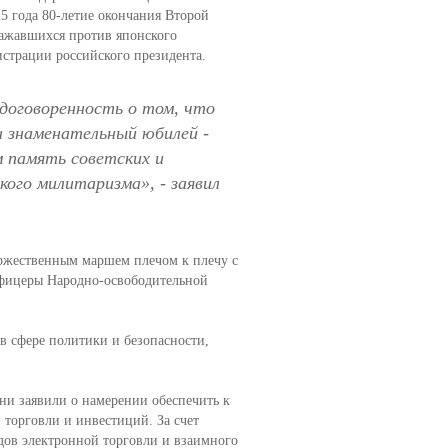
25 года 80-летие окончания Второй
ражавшихся против японского
страции российского президента.
договоренность о том, что
 знаменательный юбилей -
м память советских и
ского милитаризма
», - заявил
оржественным маршем плечом к плечу с
офицеры Народно-освободительной
в сфере политики и безопасности,
ни заявили о намерении обеспечить к
 торговли и инвестиций. За счет
ов электронной торговли и взаимного