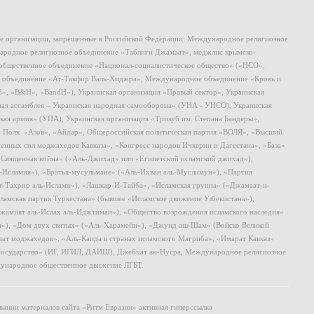
ие организации, запрещенные в Российской Федерации: Международное религиозное
родное религиозное объединение «Таблиги Джамаат», меджлис крымско-
общественное объединение «Национал-социалистическое общество» («НСО»,
 объединение «Ат-Такфир Валь-Хиджра», Международное объединение «Кровь и
8», «B&H», «BandH»), Украинская организация «Правый сектор», Украинская
ная ассамблея – Украинская народная самооборона» (УНА - УНСО), Украинская
кая армия» (УПА), Украинская организация «Тризуб им. Степана Бандеры»,
, Полк «Азов», «Айдар», Общероссийская политическая партия «ВОЛЯ», «Высший
ных сил моджахедов Кавказа», «Конгресс народов Ичкерии и Дагестана», «База»
 «Священная война» («Аль-Джихад» или «Египетский исламский джихад»),
ь-Исламия»), «Братья-мусульмане» («Аль-Ихван аль-Муслимун»), «Партия
т-Тахрир аль-Ислами»), «Лашкар-И-Тайба», «Исламская группа» («Джамаат-и-
ламская партия Туркестана» (бывшее «Исламское движение Узбекистана»),
амият аль-Ислах аль-Иджтимаи»), «Общество возрождения исламского наследия»
и»), «Дом двух святых» («Аль-Харамейн»), «Джунд аш-Шам» (Войско Великой
ат моджахедов», «Аль-Каида в странах исламского Магриба», «Имарат Кавказ»
 государство» (ИГ, ИГИЛ, ДАИШ), Джебхат ан-Нусра, Международное религиозное
ународное общественное движение ЛГБТ.
ании материалов сайта «Ритм Евразии» активная гиперссылка