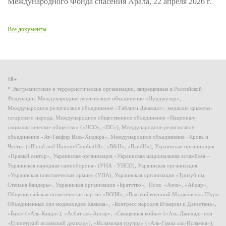
Международного Фонда спасения Арала, 22 апреля 2026 г.
Все документы
18+
* Экстремистские и террористические организации, запрещенные в Российской
Федерации: Международное религиозное объединение «Нурджулар»,
Международное религиозное объединение «Таблиги Джамаат», меджлис крымско-
татарского народа, Международное общественное объединение «Национал-
социалистическое общество» («НСО», «НС»), Международное религиозное
объединение «Ат-Такфир Валь-Хиджра», Международное объединение «Кровь и
Честь» («Blood and Honour/Combat18», «B&H», «BandH»), Украинская организация
«Правый сектор», Украинская организация «Украинская национальная ассамблея –
Украинская народная самооборона» (УНА - УНСО), Украинская организация
«Украинская повстанческая армия» (УПА), Украинская организация «Тризуб им.
Степана Бандеры», Украинская организация «Братство», Полк «Азов», «Айдар»,
Общероссийская политическая партия «ВОЛЯ», «Высший военный Маджлисуль Шура
Объединенных сил моджахедов Кавказа», «Конгресс народов Ичкерии и Дагестана»,
«База» («Аль-Каида»), «Асбат аль-Ансар», «Священная война» («Аль-Джихад» или
«Египетский исламский джихад»), «Исламская группа» («Аль-Гамаа аль-Исламия»),