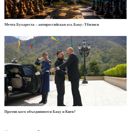
Мечта Бухареста – антироссийская ось Баку–Тбилиси
Против кого объединяются Баку и Киев?