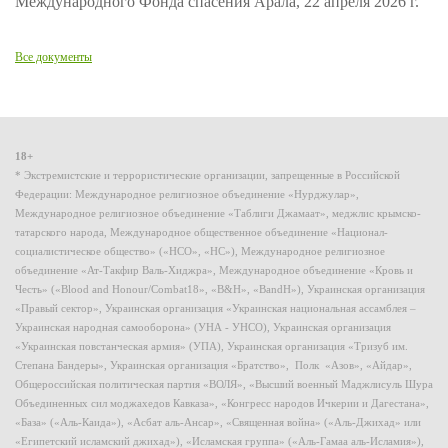
Международного Фонда спасения Арала, 22 апреля 2026 г.
Все документы
18+
* Экстремистские и террористические организации, запрещенные в Российской
Федерации: Международное религиозное объединение «Нурджулар»,
Международное религиозное объединение «Таблиги Джамаат», меджлис крымско-
татарского народа, Международное общественное объединение «Национал-
социалистическое общество» («НСО», «НС»), Международное религиозное
объединение «Ат-Такфир Валь-Хиджра», Международное объединение «Кровь и
Честь» («Blood and Honour/Combat18», «B&H», «BandH»), Украинская организация
«Правый сектор», Украинская организация «Украинская национальная ассамблея –
Украинская народная самооборона» (УНА - УНСО), Украинская организация
«Украинская повстанческая армия» (УПА), Украинская организация «Тризуб им.
Степана Бандеры», Украинская организация «Братство», Полк «Азов», «Айдар»,
Общероссийская политическая партия «ВОЛЯ», «Высший военный Маджлисуль Шура
Объединенных сил моджахедов Кавказа», «Конгресс народов Ичкерии и Дагестана»,
«База» («Аль-Каида»), «Асбат аль-Ансар», «Священная война» («Аль-Джихад» или
«Египетский исламский джихад»), «Исламская группа» («Аль-Гамаа аль-Исламия»),