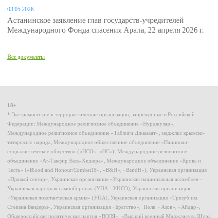
03.05.2026
Астанинское заявление глав государств-учредителей
Международного Фонда спасения Арала, 22 апреля 2026 г.
Все документы
18+
* Экстремистские и террористические организации, запрещенные в Российской
Федерации: Международное религиозное объединение «Нурджулар»,
Международное религиозное объединение «Таблиги Джамаат», меджлис крымско-
татарского народа, Международное общественное объединение «Национал-
социалистическое общество» («НСО», «НС»), Международное религиозное
объединение «Ат-Такфир Валь-Хиджра», Международное объединение «Кровь и
Честь» («Blood and Honour/Combat18», «B&H», «BandH»), Украинская организация
«Правый сектор», Украинская организация «Украинская национальная ассамблея –
Украинская народная самооборона» (УНА - УНСО), Украинская организация
«Украинская повстанческая армия» (УПА), Украинская организация «Тризуб им.
Степана Бандеры», Украинская организация «Братство», Полк «Азов», «Айдар»,
Общероссийская политическая партия «ВОЛЯ», «Высший военный Маджлисуль Шура