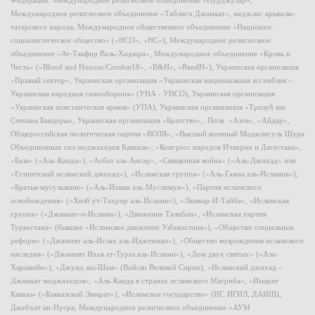
Федерации: Международное религиозное объединение «Нурджулар»,
Международное религиозное объединение «Таблиги Джамаат», меджлис крымско-
татарского народа, Международное общественное объединение «Национал-
социалистическое общество» («НСО», «НС»), Международное религиозное
объединение «Ат-Такфир Валь-Хиджра», Международное объединение «Кровь и
Честь» («Blood and Honour/Combat18», «B&H», «BandH»), Украинская организация
«Правый сектор», Украинская организация «Украинская национальная ассамблея –
Украинская народная самооборона» (УНА - УНСО), Украинская организация
«Украинская повстанческая армия» (УПА), Украинская организация «Тризуб им.
Степана Бандеры», Украинская организация «Братство», Полк «Азов», «Айдар»,
Общероссийская политическая партия «ВОЛЯ», «Высший военный Маджлисуль Шура
Объединенных сил моджахедов Кавказа», «Конгресс народов Ичкерии и Дагестана»,
«База» («Аль-Каида»), «Асбат аль-Ансар», «Священная война» («Аль-Джихад» или
«Египетский исламский джихад»), «Исламская группа» («Аль-Гамаа аль-Исламия»),
«Братья-мусульмане» («Аль-Ихван аль-Муслимун»), «Партия исламского
освобождения» («Хизб ут-Тахрир аль-Ислами»), «Лашкар-И-Тайба», «Исламская
группа» («Джамаат-и-Ислами»), «Движение Талибан», «Исламская партия
Туркестана» (бывшее «Исламское движение Узбекистана»), «Общество социальных
реформ» («Джамият аль-Ислах аль-Иджтимаи»), «Общество возрождения исламского
наследия» («Джамият Ихья ат-Тураз аль-Ислами»), «Дом двух святых» («Аль-
Харамейн»), «Джунд аш-Шам» (Войско Великой Сирии), «Исламский джихад –
Джамаат моджахедов», «Аль-Каида в странах исламского Магриба», «Имарат
Кавказ» («Кавказский Эмират»), «Исламское государство» (ИГ, ИГИЛ, ДАИШ),
Джебхат ан-Нусра, Международное религиозное объединение «АУМ