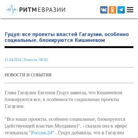
Информационно-аналитическое издание, посвященное актуальным
проблемам интеграции на постсоветском пространстве
Гуцул: все проекты властей Гагаузии, особенно
социальные, блокируются Кишиневом
11.04.2024
|
Новости
| 00.02
НОВОСТИ И СОБЫТИЯ
Глава Гагаузии Евгения Гуцул заявила, что Кишиневом
блокируются все, в особенности социальные проекты
Гагаузии.
"Все наши проекты, особенно социальные, блокируются
[действующей властью Молдавии]", - сказала она в эфире
телеканала "
Россия-24
" . Гуцул добавила, что в Гагаузии