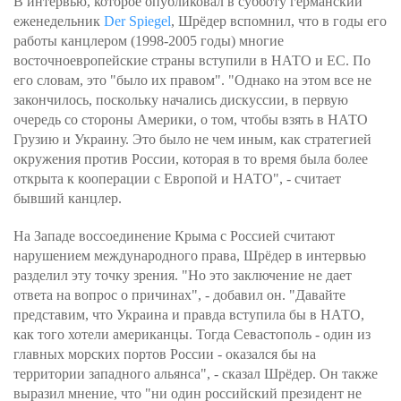
В интервью, которое опубликовал в субботу германский
еженедельник
Der Spiegel
, Шрёдер вспомнил, что в годы его
работы канцлером (1998-2005 годы) многие
восточноевропейские страны вступили в НАТО и ЕС. По
его словам, это "было их правом". "Однако на этом все не
закончилось, поскольку начались дискуссии, в первую
очередь со стороны Америки, о том, чтобы взять в НАТО
Грузию и Украину. Это было не чем иным, как стратегией
окружения против России, которая в то время была более
открыта к кооперации с Европой и НАТО", - считает
бывший канцлер.
На Западе воссоединение Крыма с Россией считают
нарушением международного права, Шрёдер в интервью
разделил эту точку зрения. "Но это заключение не дает
ответа на вопрос о причинах", - добавил он. "Давайте
представим, что Украина и правда вступила бы в НАТО,
как того хотели американцы. Тогда Севастополь - один из
главных морских портов России - оказался бы на
территории западного альянса", - сказал Шрёдер. Он также
выразил мнение, что "ни один российский президент не