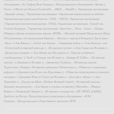
объединение «Ат-Такфир Валь-Хиджра», Международное объединение «Кровь и
Честь» («Blood and Honour/Combat18», «B&H», «BandH»), Украинская организация
«Правый сектор», Украинская организация «Украинская национальная ассамблея –
Украинская народная самооборона» (УНА - УНСО), Украинская организация
«Украинская повстанческая армия» (УПА), Украинская организация «Тризуб им.
Степана Бандеры», Украинская организация «Братство», Полк «Азов», «Айдар»,
Общероссийская политическая партия «ВОЛЯ», «Высший военный Маджлисуль Шура
Объединенных сил моджахедов Кавказа», «Конгресс народов Ичкерии и Дагестана»,
«База» («Аль-Каида»), «Асбат аль-Ансар», «Священная война» («Аль-Джихад» или
«Египетский исламский джихад»), «Исламская группа» («Аль-Гамаа аль-Исламия»),
«Братья-мусульмане» («Аль-Ихван аль-Муслимун»), «Партия исламского
освобождения» («Хизб ут-Тахрир аль-Ислами»), «Лашкар-И-Тайба», «Исламская
группа» («Джамаат-и-Ислами»), «Движение Талибан», «Исламская партия
Туркестана» (бывшее «Исламское движение Узбекистана»), «Общество социальных
реформ» («Джамият аль-Ислах аль-Иджтимаи»), «Общество возрождения исламского
наследия» («Джамият Ихья ат-Тураз аль-Ислами»), «Дом двух святых» («Аль-
Харамейн»), «Джунд аш-Шам» (Войско Великой Сирии), «Исламский джихад –
Джамаат моджахедов», «Аль-Каида в странах исламского Магриба», «Имарат
Кавказ» («Кавказский Эмират»), «Исламское государство» (ИГ, ИГИЛ, ДАИШ),
Джебхат ан-Нусра, Международное религиозное объединение «АУМ
Синрике», Международное общественное движение ЛГБТ.