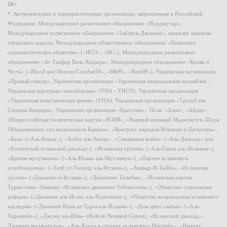
18+
* Экстремистские и террористические организации, запрещенные в Российской
Федерации: Международное религиозное объединение «Нурджулар»,
Международное религиозное объединение «Таблиги Джамаат», меджлис крымско-
татарского народа, Международное общественное объединение «Национал-
социалистическое общество» («НСО», «НС»), Международное религиозное
объединение «Ат-Такфир Валь-Хиджра», Международное объединение «Кровь и
Честь» («Blood and Honour/Combat18», «B&H», «BandH»), Украинская организация
«Правый сектор», Украинская организация «Украинская национальная ассамблея –
Украинская народная самооборона» (УНА - УНСО), Украинская организация
«Украинская повстанческая армия» (УПА), Украинская организация «Тризуб им.
Степана Бандеры», Украинская организация «Братство», Полк «Азов», «Айдар»,
Общероссийская политическая партия «ВОЛЯ», «Высший военный Маджлисуль Шура
Объединенных сил моджахедов Кавказа», «Конгресс народов Ичкерии и Дагестана»,
«База» («Аль-Каида»), «Асбат аль-Ансар», «Священная война» («Аль-Джихад» или
«Египетский исламский джихад»), «Исламская группа» («Аль-Гамаа аль-Исламия»),
«Братья-мусульмане» («Аль-Ихван аль-Муслимун»), «Партия исламского
освобождения» («Хизб ут-Тахрир аль-Ислами»), «Лашкар-И-Тайба», «Исламская
группа» («Джамаат-и-Ислами»), «Движение Талибан», «Исламская партия
Туркестана» (бывшее «Исламское движение Узбекистана»), «Общество социальных
реформ» («Джамият аль-Ислах аль-Иджтимаи»), «Общество возрождения исламского
наследия» («Джамият Ихья ат-Тураз аль-Ислами»), «Дом двух святых» («Аль-
Харамейн»), «Джунд аш-Шам» (Войско Великой Сирии), «Исламский джихад –
Джамаат моджахедов», «Аль-Каида в странах исламского Магриба», «Имарат