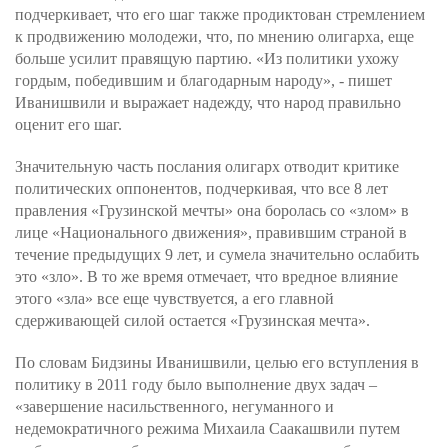
подчеркивает, что его шаг также продиктован стремлением
к продвижению молодежи, что, по мнению олигарха, еще
больше усилит правящую партию. «Из политики ухожу
гордым, победившим и благодарным народу», - пишет
Иванишвили и выражает надежду, что народ правильно
оценит его шаг.
Значительную часть послания олигарх отводит критике
политических оппонентов, подчеркивая, что все 8 лет
правления «Грузинской мечты» она боролась со «злом» в
лице «Национального движения», правившим страной в
течение предыдущих 9 лет, и сумела значительно ослабить
это «зло». В то же время отмечает, что вредное влияние
этого «зла» все еще чувствуется, а его главной
сдерживающей силой остается «Грузинская мечта».
По словам Бидзины Иванишвили, целью его вступления в
политику в 2011 году было выполнение двух задач –
«завершение насильственного, негуманного и
недемократичного режима Михаила Саакашвили путем