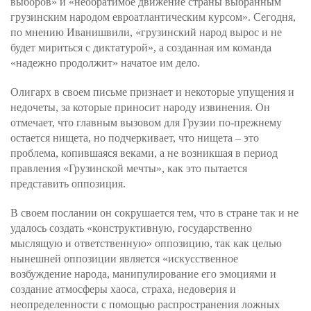
выборов» и «необратимое движение страны выбранным
грузинским народом евроатлантическим курсом». Сегодня,
по мнению Иванишвили, «грузинский народ вырос и не
будет мириться с диктатурой», а созданная им команда
«надежно продолжит» начатое им дело.
Олигарх в своем письме признает и некоторые упущения и
недочеты, за которые приносит народу извинения. Он
отмечает, что главным вызовом для Грузии по-прежнему
остается нищета, но подчеркивает, что нищета – это
проблема, копившаяся веками, а не возникшая в период
правления «Грузинской мечты», как это пытается
представить оппозиция.
В своем послании он сокрушается тем, что в стране так и не
удалось создать «конструктивную, государственно
мыслящую и ответственную» оппозицию, так как целью
нынешней оппозиции является «искусственное
возбуждение народа, манипулирование его эмоциями и
создание атмосферы хаоса, страха, недоверия и
неопределенности с помощью распространения ложных