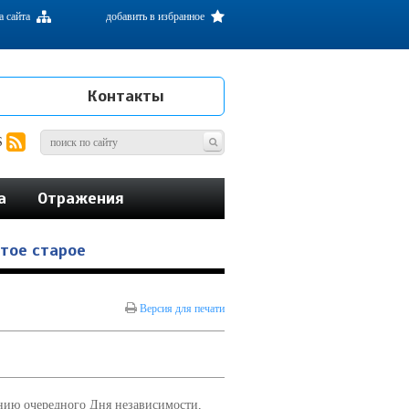
а сайта
добавить в избранное
Контакты
S
а
Отражения
ытое старое
Версия для печати
анию очередного Дня независимости,