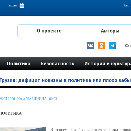
емам интеграции на постсоветском пространстве
архив
Карт
О проекте
Авторы
RS
Политика
Безопасность
История и культур
Грузия: дефицит новизны в политике или плохо заб
26.05.2026
|
Инна МАРИНИНА
| 00.03
ПОЛИТИКА
В то время как Грузия готовятся к празднов