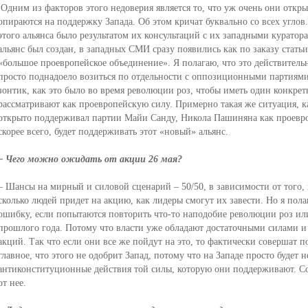
Одним из факторов этого недоверия является то, что уж очень они откр
опираются на поддержку Запада. Об этом кричат буквально со всех углов.
этого альянса было результатом их консультаций с их западными куратор
альянс был создан, в западных СМИ сразу появились как по заказу статьи
«большое проевропейское объединение». Я полагаю, что это действительн
просто поднадоело возиться по отдельности с оппозиционными партиями
зонтик, как это было во время революции роз, чтобы иметь один конкре
рассматривают как проевропейскую силу. Примерно такая же ситуация, ка
открыто поддерживал партии Майи Санду, Никола Пашиняна как проевро
скорее всего, будет поддерживать этот «новый» альянс.
– Чего можно ожидать от акции 26 мая?
– Шансы на мирный и силовой сценарий – 50/50, в зависимости от того, к
сколько людей придет на акцию, как лидеры смогут их завести. Но я пол
ошибку, если попытаются повторить что-то наподобие революции роз или 
прошлого года. Потому что власти уже обладают достаточными силами 
акций. Так что если они все же пойдут на это, то фактически совершат 
главное, что этого не одобрит Запад, потому что на Западе просто будет
антиконституционные действия той силы, которую они поддерживают. Соо
от нее.