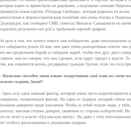
которых какое-то время были не рядовыми, а ведущими членами Национ
примкнула новая партия «Площадь Свободы», которая родилась на волне 
ценностным и мировоззренческим понятиям она очень близка к Национа
Цуцкиридзе, как сообщают СМИ, помогал Михаилу Саакашвили во время 
подогнать результаты exit poll к требуемым партией цифрам.
Но дело в том, что ничего нового они избирателю, даже оппозиционно н
что собираются делать 26 мая, они дают очень разноречивые ответы: мы д
что мы продолжаем борьбу и собираем людей, чтобы они друг друга увид
главное, они не говорят, что они сделают, если вдруг придут к власти. То
том, как изменится жизнь для рядовых граждан Грузии, если эта сила при
– Насколько способен этот альянс осуществить свой план по смене вл
может сыграть Запад?
– Здесь есть один важный фактор, который очень часто недоучитывается 
измерение, человеческий фактор. Ни один из лидеров, который сейчас нах
большим доверием среди населения. Чтобы за тобой пошли люди, у тебя
капитал, высокая степень доверия, уважения со стороны избирателей. Но
кто не хочет у власти «Грузинскую мечту». Но даже у этих оппозицион
нет особого расположения к указанным лидерам.