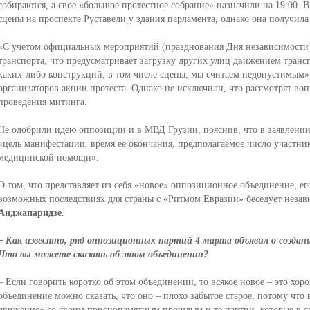
собираются, а свое «большое протестное собрание» назначили на 19:00. 
сцены на проспекте Руставели у здания парламента, однако она получила
«С учетом официальных мероприятий (празднования Дня независимости
транспорта, что предусматривает загрузку других улиц движением трансп
каких-либо конструкций, в том числе сцены, мы считаем недопустимым»,
организаторов акции протеста. Однако не исключили, что рассмотрят воп
проведения митинга.
Не одобрили идею оппозиции и в МВД Грузии, пояснив, что в заявлении
«цель манифестации, время ее окончания, предполагаемое число участни
медицинской помощи».
О том, что представляет из себя «новое» оппозиционное объединение, его
возможных последствиях для страны с «Ритмом Евразии» беседует неза
Анджапаридзе
.
– Как известно, ряд оппозиционных партий 4 марта объявил о создани
Что вы можете сказать об этом объединении?
– Если говорить коротко об этом объединении, то всякое новое – это хоро
объединение можно сказать, что оно – плохо забытое старое, потому что
движение» со своим приснопамятным прошлым и те партии, которые в св