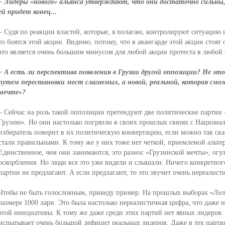
– Лидеры «нового» альянса утверждают, что они достаточно сильны, 
ей придет конец...
– Судя по реакции властей, которые, я полагаю, контролируют ситуацию и
то боятся этой акции. Видимо, потому, что в авангарде этой акции стоят
это является очень большим минусом для любой акции протеста в любой 
– А есть ли перспектива появления в Грузии другой оппозиции? Не э
путем перестановки мест слагаемых, а новой, реальной, которая см
мечте»?
– Сейчас на роль такой оппозиции претендуют две политические партии 
Грузию». Но они настолько погрязли в своих прошлых связях с Национа
избиратель поверит в их политическую конвертацию, если можно так сказа
стали правильными. К тому же у них тоже нет четкой, приемлемой альте
Единственное, чем они занимаются, это разнос «Грузинской мечты», огул
оскорбления. Но люди все это уже видели и слышали. Ничего конкретного
партии не предлагают. А если предлагают, то это звучит очень нереалист
Чтобы не быть голословным, приведу пример. На прошлых выборах «Лело
размере 1000 лари. Это была настолько нереалистичная цифра, что даже 
этой инициативы. К тому же даже среди этих партий нет явных лидеров.
испытывает очень большой дефицит реальных лидеров. Даже в тех партия