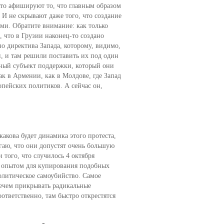
ыто афишируют то, что главным образом
 И не скрывают даже того, что создание
ами. Обратите внимание: как только
, что в Грузии наконец-то создано
о директива Запада, которому, видимо,
, и там решили поставить их под один
тный субъект поддержки, который они
к в Армении, как в Молдове, где Запад
пейских политиков. А сейчас он,
акова будет динамика этого протеста,
агаю, что они допустят очень большую
того, что случилось 4 октября
и опытом для купирования подобных
политическое самоубийство. Самое
 нечем прикрывать радикальные
тветственно, там быстро открестятся