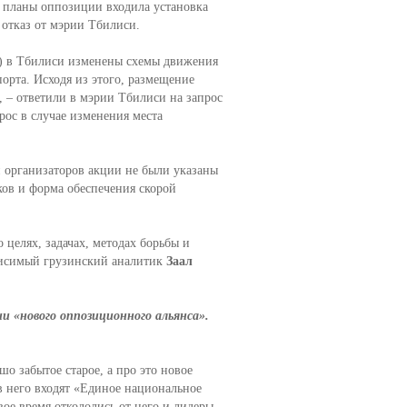
В планы оппозиции входила установка
 отказ от мэрии Тбилиси.
) в Тбилиси изменены схемы движения
орта. Исходя из этого, размещение
 – ответили в мэрии Тбилиси на запрос
рос в случае изменения места
 организаторов акции не были указаны
ков и форма обеспечения скорой
 целях, задачах, методах борьбы и
висимый грузинский аналитик
Заал
и «нового оппозиционного альянса».
шо забытое старое, а про это новое
 в него входят «Единое национальное
ое время откололись от него и лидеры