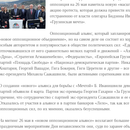
оппозиция на 26 мая наметила новую «масшт
акцию протеста, которая должна привести и
отстранению от власти олигарха Бидзины И
«Грузинская мечта».
Оппозиционный альянс, который запланирова
«новое оппозиционное объединение», но на самом деле он состоит из х
особым авторитетом и популярностью в обществе политических сил: «Е
отпочковавшихся от него сравнительно мелких партий и движений – «Ах
«Дроа», «Стратегия Агмашенебели», «Федералисты», «Европейская Грузи
партий «Площадь Свободы» и «Национал-демократическая партия». Ника
Хоштария, Георгий Вашадзе, Гига Бокерия, Гиги Церетели и другие – все 
экс-президента Михаила Саакашвили, были активными соратниками или 
О создании «нового» альянса для борьбы с «Мечтой» Б. Иванишвили д
партий объявили 4 марта. Партия экс-премьера Георгия Гахарии «За Груз
причине, что сотрудничество с партией экс-президента Ссакашвили и ее
Отказались от участия в альянсе и в партии банкиров «Лело», так как в
оппозиционных сил, по их мнению, оказались безуспешными.
На митинг 26 мая в «новом оппозиционном альянсе» возлагают большие
праздничным мероприятиям Дня независимости они, судя по заранее объ