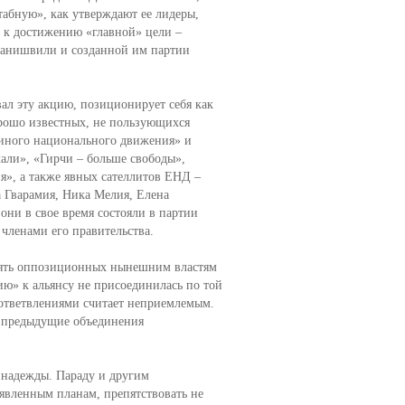
абную», как утверждают ее лидеры,
х к достижению «главной» цели –
ванишвили и созданной им партии
л эту акцию, позиционирует себя как
орошо известных, не пользующихся
диного национального движения» и
али», «Гирчи – больше свободы»,
я», а также явных сателлитов ЕНД –
 Гварамия, Ника Мелия, Елена
они в свое время состояли в партии
членами его правительства.
евять оппозиционных нынешним властям
ию» к альянсу не присоединилась по той
 ответвлениями считает неприемлемым.
се предыдущие объединения
 надежды. Параду и другим
явленным планам, препятствовать не