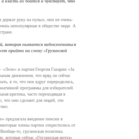
а власть их боится и чувствует, что
 держат руку на пульсе, они не очень-
 очень непопулярные в обществе люди. А
стране.
той, которая пытается видоизмениться
ожет прийти на смену «Грузинской
– «Лело» и партия Георгия Гахарии «За
льным движением, что вряд ли сейчас
ть, в то, что они вдруг переродились,
рнативной программы для избирателей.
ьная критика, часто переходящая в
, что они сделают для людей, эти
ично.
» предлагала введение пенсии в
некоторые члены партии открестились от
 Вообще-то, грузинская политика
х, которые сейчас «Грузинская мечта»