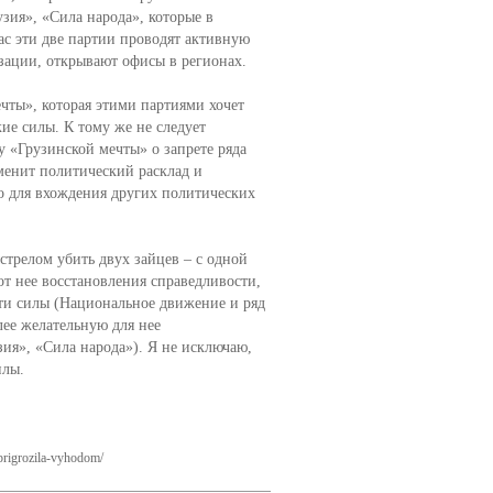
зия», «Сила народа», которые в
ас эти две партии проводят активную
зации, открывают офисы в регионах.
чты», которая этими партиями хочет
ие силы. К тому же не следует
 «Грузинской мечты» о запрете ряда
зменит политический расклад и
о для вхождения других политических
стрелом убить двух зайцев – с одной
от нее восстановления справедливости,
эти силы (Национальное движение и ряд
лее желательную для нее
ия», «Сила народа»). Я не исключаю,
илы.
-prigrozila-vyhodom/