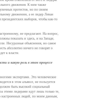
ального движения. К ним также
уличных протестов, но по своим
льному движению, а ее лидер Леван
президентских выборов, чтобы как-то
астроенному, не предлагают. На вопрос,
олжны показать и здесь, и на Западе,
ели. Несуразные объяснения, но самое
 есть абсолютно ничего не говорят о
дет к власти.
асти и какую роль в этом процессе
многими экспертами. Это человеческое
одится в этом альянсе, не пользуется
 должен быть высокий социальный
 за этими лидерами идут лишь только те,
но настроенных людей, по моим данным,