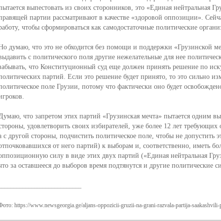
пытается выпестовать из своих сторонников, это «Единая нейтральная Гру
правящей партии рассматривают в качестве «здоровой оппозиции». Сейч
работу, чтобы сформироваться как самодостаточные политические органи
Но думаю, что это не обходится без помощи и поддержки «Грузинской ме
выдавить с политического поля другие нежелательные для нее политическ
забывать, что Конституционный суд еще должен принять решение по иску
политических партий. Если это решение будет принято, то это сильно и
политическое поле Грузии, потому что фактически оно будет освобожден
игроков.
Думаю, что запретом этих партий «Грузинская мечта» пытается одним вы
стороны, удовлетворить своих избирателей, уже более 12 лет требующих 
а с другой стороны, подчистить политическое поле, чтобы не допустить 
отпочковавшихся от него партий) к выборам и, соответственно, иметь бо
оппозиционную силу в виде этих двух партий («Единая нейтральная Груз
что за оставшееся до выборов время подтянутся и другие политические с
____________________________
Фото: https://www.newsgeorgia.ge/aljans-oppozicii-gruzii-na-grani-razvala-partija-saakashvili