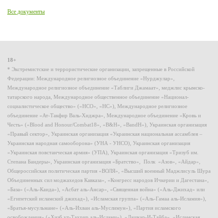
Все документы
18+
* Экстремистские и террористические организации, запрещенные в Российской
Федерации: Международное религиозное объединение «Нурджулар»,
Международное религиозное объединение «Таблиги Джамаат», меджлис крымско-
татарского народа, Международное общественное объединение «Национал-
социалистическое общество» («НСО», «НС»), Международное религиозное
объединение «Ат-Такфир Валь-Хиджра», Международное объединение «Кровь и
Честь» («Blood and Honour/Combat18», «B&H», «BandH»), Украинская организация
«Правый сектор», Украинская организация «Украинская национальная ассамблея –
Украинская народная самооборона» (УНА - УНСО), Украинская организация
«Украинская повстанческая армия» (УПА), Украинская организация «Тризуб им.
Степана Бандеры», Украинская организация «Братство», Полк «Азов», «Айдар»,
Общероссийская политическая партия «ВОЛЯ», «Высший военный Маджлисуль Шура
Объединенных сил моджахедов Кавказа», «Конгресс народов Ичкерии и Дагестана»,
«База» («Аль-Каида»), «Асбат аль-Ансар», «Священная война» («Аль-Джихад» или
«Египетский исламский джихад»), «Исламская группа» («Аль-Гамаа аль-Исламия»),
«Братья-мусульмане» («Аль-Ихван аль-Муслимун»), «Партия исламского
освобождения» («Хизб ут-Тахрир аль-Ислами»), «Лашкар-И-Тайба», «Исламская