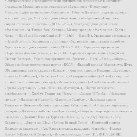
* Экстремистские и террористические организации, запрещенные в Российской
Федерации: Международное религиозное объединение «Нурджулар»,
Международное религиозное объединение «Таблиги Джамаат», меджлис крымско-
татарского народа, Международное общественное объединение «Национал-
социалистическое общество» («НСО», «НС»), Международное религиозное
объединение «Ат-Такфир Валь-Хиджра», Международное объединение «Кровь и
Честь» («Blood and Honour/Combat18», «B&H», «BandH»), Украинская организация
«Правый сектор», Украинская организация «Украинская национальная ассамблея –
Украинская народная самооборона» (УНА - УНСО), Украинская организация
«Украинская повстанческая армия» (УПА), Украинская организация «Тризуб им.
Степана Бандеры», Украинская организация «Братство», Полк «Азов», «Айдар»,
Общероссийская политическая партия «ВОЛЯ», «Высший военный Маджлисуль Шура
Объединенных сил моджахедов Кавказа», «Конгресс народов Ичкерии и Дагестана»,
«База» («Аль-Каида»), «Асбат аль-Ансар», «Священная война» («Аль-Джихад» или
«Египетский исламский джихад»), «Исламская группа» («Аль-Гамаа аль-Исламия»),
«Братья-мусульмане» («Аль-Ихван аль-Муслимун»), «Партия исламского
освобождения» («Хизб ут-Тахрир аль-Ислами»), «Лашкар-И-Тайба», «Исламская
группа» («Джамаат-и-Ислами»), «Движение Талибан», «Исламская партия
Туркестана» (бывшее «Исламское движение Узбекистана»), «Общество социальных
реформ» («Джамият аль-Ислах аль-Иджтимаи»), «Общество возрождения исламского
наследия» («Джамият Ихья ат-Тураз аль-Ислами»), «Дом двух святых» («Аль-
Харамейн»), «Джунд аш-Шам» (Войско Великой Сирии), «Исламский джихад –
Джамаат моджахедов», «Аль-Каида в странах исламского Магриба», «Имарат
Кавказ» («Кавказский Эмират»), «Исламское государство» (ИГ, ИГИЛ, ДАИШ),