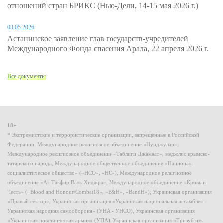
отношений стран БРИКС (Нью-Дели, 14-15 мая 2026 г.)
03.05.2026
Астанинское заявление глав государств-учредителей
Международного Фонда спасения Арала, 22 апреля 2026 г.
Все документы
18+
* Экстремистские и террористические организации, запрещенные в Российской
Федерации: Международное религиозное объединение «Нурджулар»,
Международное религиозное объединение «Таблиги Джамаат», меджлис крымско-
татарского народа, Международное общественное объединение «Национал-
социалистическое общество» («НСО», «НС»), Международное религиозное
объединение «Ат-Такфир Валь-Хиджра», Международное объединение «Кровь и
Честь» («Blood and Honour/Combat18», «B&H», «BandH»), Украинская организация
«Правый сектор», Украинская организация «Украинская национальная ассамблея –
Украинская народная самооборона» (УНА - УНСО), Украинская организация
«Украинская повстанческая армия» (УПА), Украинская организация «Тризуб им.