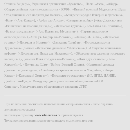
Степана Бандеры», Украинская организация «Братство», Полк «Азов», «Айдар»,
Общероссийская политическая партия «ВОЛЯ», «Высший военный Маджлисуль Шура
Объединенных сил моджахедов Кавказа», «Конгресс народов Ичкерии и Дагестана»,
«База» («Аль-Каида»), «Асбат аль-Ансар», «Священная война» («Аль-Джихад» или
«Египетский исламский джихад»), «Исламская группа» («Аль-Гамаа аль-Исламия»),
«Братья-мусульмане» («Аль-Ихван аль-Муслимун»), «Партия исламского
освобождения» («Хизб ут-Тахрир аль-Ислами»), «Лашкар-И-Тайба», «Исламская
группа» («Джамаат-и-Ислами»), «Движение Талибан», «Исламская партия
Туркестана» (бывшее «Исламское движение Узбекистана»), «Общество социальных
реформ» («Джамият аль-Ислах аль-Иджтимаи»), «Общество возрождения исламского
наследия» («Джамият Ихья ат-Тураз аль-Ислами»), «Дом двух святых» («Аль-
Харамейн»), «Джунд аш-Шам» (Войско Великой Сирии), «Исламский джихад –
Джамаат моджахедов», «Аль-Каида в странах исламского Магриба», «Имарат
Кавказ» («Кавказский Эмират»), «Исламское государство» (ИГ, ИГИЛ, ДАИШ),
Джебхат ан-Нусра, Международное религиозное объединение «АУМ
Синрике», Международное общественное движение ЛГБТ.
При полном или частичном использовании материалов сайта «Ритм Евразии»
активная гиперссылка
на главную страницу
www.ritmeurasia.ru
приветствуется.
Точка зрения редакции может не совпадать с мнением авторов.