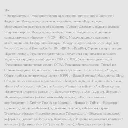
18+
* Экстремистские и террористические организации, запрещенные в Российской
Федерации: Международное религиозное объединение «Нурджулар»,
Международное религиозное объединение «Таблиги Джамаат», меджлис крымско-
татарского народа, Международное общественное объединение «Национал-
социалистическое общество» («НСО», «НС»), Международное религиозное
объединение «Ат-Такфир Валь-Хиджра», Международное объединение «Кровь и
Честь» («Blood and Honour/Combat18», «B&H», «BandH»), Украинская организация
«Правый сектор», Украинская организация «Украинская национальная ассамблея –
Украинская народная самооборона» (УНА - УНСО), Украинская организация
«Украинская повстанческая армия» (УПА), Украинская организация «Тризуб им.
Степана Бандеры», Украинская организация «Братство», Полк «Азов», «Айдар»,
Общероссийская политическая партия «ВОЛЯ», «Высший военный Маджлисуль Шура
Объединенных сил моджахедов Кавказа», «Конгресс народов Ичкерии и Дагестана»,
«База» («Аль-Каида»), «Асбат аль-Ансар», «Священная война» («Аль-Джихад» или
«Египетский исламский джихад»), «Исламская группа» («Аль-Гамаа аль-Исламия»),
«Братья-мусульмане» («Аль-Ихван аль-Муслимун»), «Партия исламского
освобождения» («Хизб ут-Тахрир аль-Ислами»), «Лашкар-И-Тайба», «Исламская
группа» («Джамаат-и-Ислами»), «Движение Талибан», «Исламская партия
Туркестана» (бывшее «Исламское движение Узбекистана»), «Общество социальных
реформ» («Джамият аль-Ислах аль-Иджтимаи»), «Общество возрождения исламского
наследия» («Джамият Ихья ат-Тураз аль-Ислами»), «Дом двух святых» («Аль-