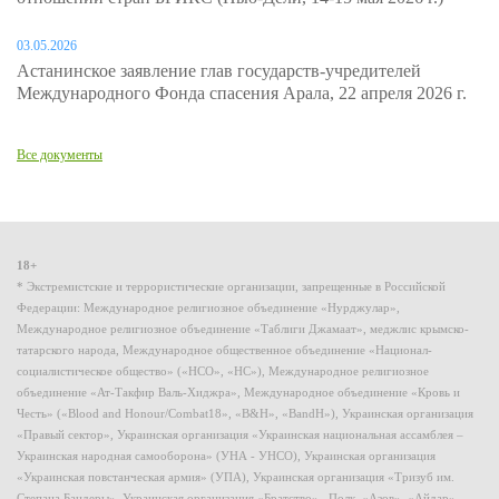
03.05.2026
Астанинское заявление глав государств-учредителей
Международного Фонда спасения Арала, 22 апреля 2026 г.
Все документы
18+
* Экстремистские и террористические организации, запрещенные в Российской
Федерации: Международное религиозное объединение «Нурджулар»,
Международное религиозное объединение «Таблиги Джамаат», меджлис крымско-
татарского народа, Международное общественное объединение «Национал-
социалистическое общество» («НСО», «НС»), Международное религиозное
объединение «Ат-Такфир Валь-Хиджра», Международное объединение «Кровь и
Честь» («Blood and Honour/Combat18», «B&H», «BandH»), Украинская организация
«Правый сектор», Украинская организация «Украинская национальная ассамблея –
Украинская народная самооборона» (УНА - УНСО), Украинская организация
«Украинская повстанческая армия» (УПА), Украинская организация «Тризуб им.
Степана Бандеры», Украинская организация «Братство», Полк «Азов», «Айдар»,