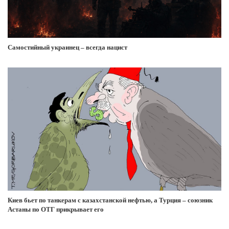
Самостийный украинец – всегда нацист
Киев бьет по танкерам с казахстанской нефтью, а Турция – союзник
Астаны по ОТГ прикрывает его