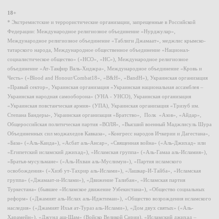
18+
* Экстремистские и террористические организации, запрещенные в Российской
Федерации: Международное религиозное объединение «Нурджулар»,
Международное религиозное объединение «Таблиги Джамаат», меджлис крымско-
татарского народа, Международное общественное объединение «Национал-
социалистическое общество» («НСО», «НС»), Международное религиозное
объединение «Ат-Такфир Валь-Хиджра», Международное объединение «Кровь и
Честь» («Blood and Honour/Combat18», «B&H», «BandH»), Украинская организация
«Правый сектор», Украинская организация «Украинская национальная ассамблея –
Украинская народная самооборона» (УНА - УНСО), Украинская организация
«Украинская повстанческая армия» (УПА), Украинская организация «Тризуб им.
Степана Бандеры», Украинская организация «Братство», Полк «Азов», «Айдар»,
Общероссийская политическая партия «ВОЛЯ», «Высший военный Маджлисуль Шура
Объединенных сил моджахедов Кавказа», «Конгресс народов Ичкерии и Дагестана»,
«База» («Аль-Каида»), «Асбат аль-Ансар», «Священная война» («Аль-Джихад» или
«Египетский исламский джихад»), «Исламская группа» («Аль-Гамаа аль-Исламия»),
«Братья-мусульмане» («Аль-Ихван аль-Муслимун»), «Партия исламского
освобождения» («Хизб ут-Тахрир аль-Ислами»), «Лашкар-И-Тайба», «Исламская
группа» («Джамаат-и-Ислами»), «Движение Талибан», «Исламская партия
Туркестана» (бывшее «Исламское движение Узбекистана»), «Общество социальных
реформ» («Джамият аль-Ислах аль-Иджтимаи»), «Общество возрождения исламского
наследия» («Джамият Ихья ат-Тураз аль-Ислами»), «Дом двух святых» («Аль-
Харамейн»), «Джунд аш-Шам» (Войско Великой Сирии), «Исламский джихад –