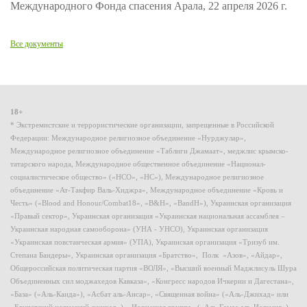
Международного Фонда спасения Арала, 22 апреля 2026 г.
Все документы
18+
* Экстремистские и террористические организации, запрещенные в Российской
Федерации: Международное религиозное объединение «Нурджулар»,
Международное религиозное объединение «Таблиги Джамаат», меджлис крымско-
татарского народа, Международное общественное объединение «Национал-
социалистическое общество» («НСО», «НС»), Международное религиозное
объединение «Ат-Такфир Валь-Хиджра», Международное объединение «Кровь и
Честь» («Blood and Honour/Combat18», «B&H», «BandH»), Украинская организация
«Правый сектор», Украинская организация «Украинская национальная ассамблея –
Украинская народная самооборона» (УНА - УНСО), Украинская организация
«Украинская повстанческая армия» (УПА), Украинская организация «Тризуб им.
Степана Бандеры», Украинская организация «Братство», Полк «Азов», «Айдар»,
Общероссийская политическая партия «ВОЛЯ», «Высший военный Маджлисуль Шура
Объединенных сил моджахедов Кавказа», «Конгресс народов Ичкерии и Дагестана»,
«База» («Аль-Каида»), «Асбат аль-Ансар», «Священная война» («Аль-Джихад» или