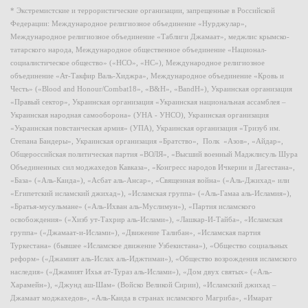
* Экстремистские и террористические организации, запрещенные в Российской
Федерации: Международное религиозное объединение «Нурджулар»,
Международное религиозное объединение «Таблиги Джамаат», меджлис крымско-
татарского народа, Международное общественное объединение «Национал-
социалистическое общество» («НСО», «НС»), Международное религиозное
объединение «Ат-Такфир Валь-Хиджра», Международное объединение «Кровь и
Честь» («Blood and Honour/Combat18», «B&H», «BandH»), Украинская организация
«Правый сектор», Украинская организация «Украинская национальная ассамблея –
Украинская народная самооборона» (УНА - УНСО), Украинская организация
«Украинская повстанческая армия» (УПА), Украинская организация «Тризуб им.
Степана Бандеры», Украинская организация «Братство», Полк «Азов», «Айдар»,
Общероссийская политическая партия «ВОЛЯ», «Высший военный Маджлисуль Шура
Объединенных сил моджахедов Кавказа», «Конгресс народов Ичкерии и Дагестана»,
«База» («Аль-Каида»), «Асбат аль-Ансар», «Священная война» («Аль-Джихад» или
«Египетский исламский джихад»), «Исламская группа» («Аль-Гамаа аль-Исламия»),
«Братья-мусульмане» («Аль-Ихван аль-Муслимун»), «Партия исламского
освобождения» («Хизб ут-Тахрир аль-Ислами»), «Лашкар-И-Тайба», «Исламская
группа» («Джамаат-и-Ислами»), «Движение Талибан», «Исламская партия
Туркестана» (бывшее «Исламское движение Узбекистана»), «Общество социальных
реформ» («Джамият аль-Ислах аль-Иджтимаи»), «Общество возрождения исламского
наследия» («Джамият Ихья ат-Тураз аль-Ислами»), «Дом двух святых» («Аль-
Харамейн»), «Джунд аш-Шам» (Войско Великой Сирии), «Исламский джихад –
Джамаат моджахедов», «Аль-Каида в странах исламского Магриба», «Имарат