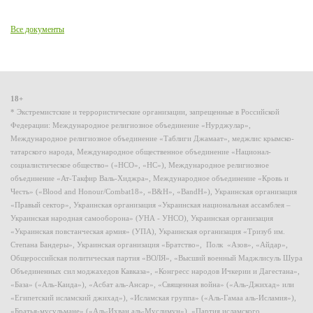
Все документы
18+
* Экстремистские и террористические организации, запрещенные в Российской
Федерации: Международное религиозное объединение «Нурджулар»,
Международное религиозное объединение «Таблиги Джамаат», меджлис крымско-
татарского народа, Международное общественное объединение «Национал-
социалистическое общество» («НСО», «НС»), Международное религиозное
объединение «Ат-Такфир Валь-Хиджра», Международное объединение «Кровь и
Честь» («Blood and Honour/Combat18», «B&H», «BandH»), Украинская организация
«Правый сектор», Украинская организация «Украинская национальная ассамблея –
Украинская народная самооборона» (УНА - УНСО), Украинская организация
«Украинская повстанческая армия» (УПА), Украинская организация «Тризуб им.
Степана Бандеры», Украинская организация «Братство», Полк «Азов», «Айдар»,
Общероссийская политическая партия «ВОЛЯ», «Высший военный Маджлисуль Шура
Объединенных сил моджахедов Кавказа», «Конгресс народов Ичкерии и Дагестана»,
«База» («Аль-Каида»), «Асбат аль-Ансар», «Священная война» («Аль-Джихад» или
«Египетский исламский джихад»), «Исламская группа» («Аль-Гамаа аль-Исламия»),
«Братья-мусульмане» («Аль-Ихван аль-Муслимун»), «Партия исламского