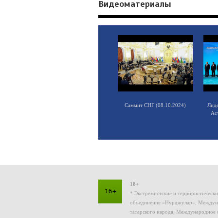
Видеоматериалы
Саммит СНГ (08.10.2024)
Лид
Ас
18+
* Экстремистские и террористическ
объединение «Нурджулар», Междуна
татарского народа, Международное 