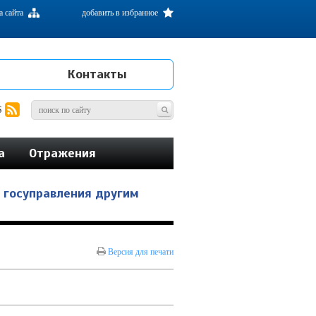
а сайта
добавить в избранное
Контакты
S
а
Отражения
 госуправления другим
Версия для печати