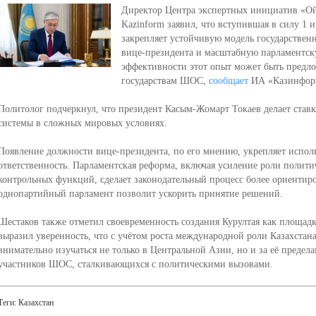
Директор Центра экспертных инициатив «Ой
Kazinform заявил, что вступившая в силу 1 
закрепляет устойчивую модель государствен
вице-президента и масштабную парламентск
эффективности этот опыт может быть предло
государствам ШОС,
сообщает
ИА «Казинфор
Политолог подчеркнул, что президент Касым-Жомарт Токаев делает ставк
системы в сложных мировых условиях.
Появление должности вице-президента, по его мнению, укрепляет испол
ответственность. Парламентская реформа, включая усиление роли полит
контрольных функций, сделает законодательный процесс более ориентир
однопартийный парламент позволит ускорить принятие решений.
Шестаков также отметил своевременность создания Курултая как площадк
выразил уверенность, что с учётом роста международной роли Казахстана
внимательно изучаться не только в Центральной Азии, но и за её предела
участников ШОС, сталкивающихся с политическими вызовами.
Теги:
Казахстан