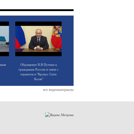
щным
Обращение В.В.Путина к
гражданам России в связи с
терактом в "Крокус Сити
Холле"
все видеоматериалы