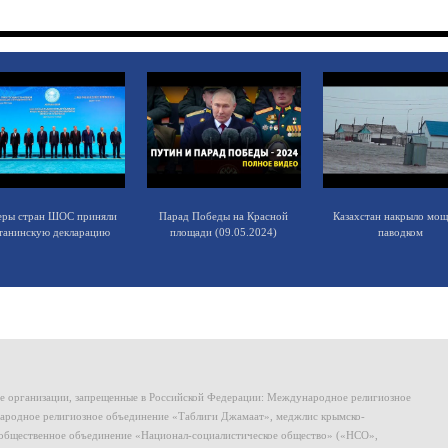
еры стран ШОС приняли
Парад Победы на Красной
Казахстан накрыло мо
танинскую декларацию
площади (09.05.2024)
паводком
ие организации, запрещенные в Российской Федерации: Международное религиозное
родное религиозное объединение «Таблиги Джамаат», меджлис крымско-
общественное объединение «Национал-социалистическое общество» («НСО»,