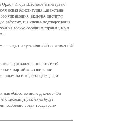
 Ордо» Игорь Шестаков в интервью
июля новая Конституция Казахстана
ного управления, включая институт
ую реформу, и в случае подтверждения
жен не только соседним странам, но и
м».
у на создание устойчивой политической
нительную власть и повышает её
ических партий и расширение
ованным на интересы граждан, а
и для общественного диалога. Он
 его модель управления будет
ми, особенно среди государств-